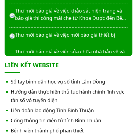
Thư mời báo giá về việc khảo sát hiện trạng và
báo giá thi công mái che từ Khoa Dược đến Bếp
ăn từ thiện của Bệnh viện
Thư mời báo giá về việc mời báo giá thiết bị
Thư mời báo giá về việc sửa chữa nhà bảo vệ và
cổng số 2
LIÊN KẾT WEBSITE
Thư mời báo giá sửa chữa máy nước nóng tấm
Sổ tay bình dân học vụ số tỉnh Lâm Đồng
phẵng
Hướng dẫn thực hiện thủ tục hành chính lĩnh vực
Thư mời báo giá về việc In bìa hồ sơ bệnh án, Sổ
tần số vô tuyến điện
y bạ năm 2026
Liên đoàn lao động Tỉnh Bình Thuận
Cổng thông tin điện tử tỉnh Bình Thuận
Thư mời báo giá về việc cung cấp dịch vụ “Bảo
Bệnh viện thành phố phan thiết
hiểm cháy, nổ bắt buộc năm 2026"