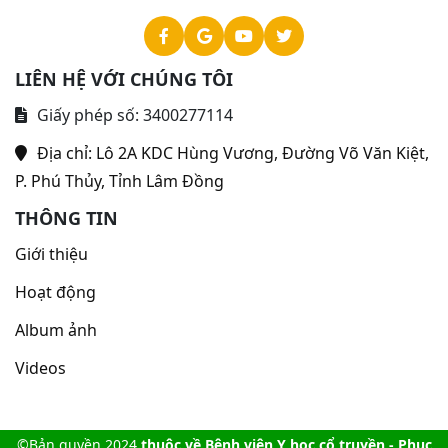
LIÊN HỆ VỚI CHÚNG TÔI
Giấy phép số: 3400277114
Địa chỉ:
Lô 2A KDC Hùng Vương, Đường Võ Văn Kiệt,
P. Phú Thủy, Tỉnh Lâm Đồng
THÔNG TIN
Giới thiệu
Hoạt động
Album ảnh
Videos
©Bản quyền 2024
thuộc về Bệnh viện Y học cổ truyền - Phục