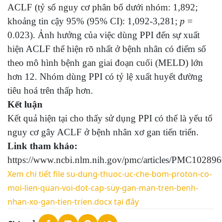
ACLF (tỷ số nguy cơ phân bố dưới nhóm: 1,892;
khoảng tin cậy 95% (95% CI): 1,092-3,281;
p
=
0.023). Ảnh hưởng của việc dùng PPI đến sự xuất
hiện ACLF thể hiện rõ nhất ở bệnh nhân có điểm số
theo mô hình bệnh gan giai đoạn cuối (MELD) lớn
hơn 12. Nhóm dùng PPI có tỷ lệ xuất huyết đường
tiêu hoá trên thấp hơn.
Kết luận
Kết quả hiện tại cho thấy sử dụng PPI có thể là yếu tố
nguy cơ gây ACLF ở bệnh nhân xơ gan tiến triển.
Link tham khảo:
https://www.ncbi.nlm.nih.gov/pmc/articles/PMC102896
Xem chi tiết file su-dung-thuoc-uc-che-bom-proton-co-
moi-lien-quan-voi-dot-cap-suy-gan-man-tren-benh-
nhan-xo-gan-tien-trien.docx tại đây