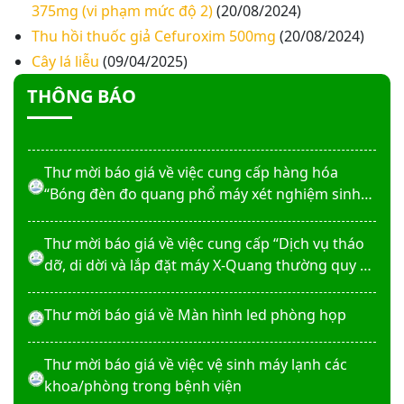
375mg (vi phạm mức độ 2)
(20/08/2024)
Thư mời báo giá về việc In bìa hồ sơ bệnh án, Sổ
Thu hồi thuốc giả Cefuroxim 500mg
(20/08/2024)
y bạ năm 2026
Cây lá liễu
(09/04/2025)
THÔNG BÁO
Thư mời báo giá về việc cung cấp dịch vụ “Bảo
hiểm cháy, nổ bắt buộc năm 2026"
Thư mời báo giá về việc cung cấp hàng hóa
“Bóng đèn đo quang phổ máy xét nghiệm sinh
hóa Erba XL-200 (LAMP-ASSY)
Thư mời báo giá về việc cung cấp “Dịch vụ tháo
dỡ, di dời và lắp đặt máy X-Quang thường quy và
kỹ thuật số”
Thư mời báo giá về Màn hình led phòng họp
Thư mời báo giá về việc vệ sinh máy lạnh các
khoa/phòng trong bệnh viện