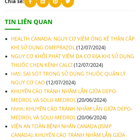
Chia sẻ:
TIN LIÊN QUAN
HEALTH CANADA: NGUY CƠ VIÊM ỐNG KẼ THẬN CẤP
KHI SỬ DỤNG OMEPRAZOL
(12/07/2024)
NGUY CƠ KHỞI PHÁT VIÊM DA CƠ ĐỊA KHI SỬ DỤNG
THUỐC CHẸN KÊNH CALCI
(12/07/2024)
HAS: SAI SÓT TRONG SỬ DỤNG THUỐC QUẢN LÝ
NGUY CƠ CAO
(12/07/2024)
KHUYẾN CÁO TRÁNH NHẦM LẪN GIỮA DEPO-
MEDROL VÀ SOLU-MEDROL
(20/06/2024)
hhhh: KHUYẾN CÁO TRÁNH NHẦM LẪN GIỮA DEPO-
MEDROL VÀ SOLU-MEDROL
(20/06/2024)
VIỆN AN TOÀN BỆNH NHÂN CANADA (ISMP
CANADA): KHUYẾN CÁO TRÁNH NHẦM LẪN GIỮA