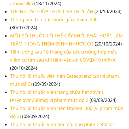
amoxicillin
(18/11/2024)
TƯƠNG TÁC GIỮA THUỐC VÀ THỨC ĂN
(20/10/2024)
Thư mời báo giá về Màn hình led phòng họp
Thông báo thu hồi thuốc giả cefixim 200
(30/07/2024)
Thư mời báo giá về việc vệ sinh máy lạnh các
MỘT SỐ THUỐC CÓ THỂ GÂY KHỞI PHÁT HOẶC LÀM
khoa/phòng trong bệnh viện
TRẦM TRỌNG THÊM BỆNH NHƯỢC CƠ
(20/10/2024)
Tiên lượng sau 18 tháng của các trường hợp mắc
Thư mời báo giá về việc khảo sát hiện trạng và
viêm cơ tim sau khi tiêm vắc xin COVID-19 mRNA
báo giá thi công mái che từ Khoa Dược đến Bếp
(20/10/2024)
ăn từ thiện của Bệnh viện
Thu hồi lô thuốc viên nén Cetecocenzitax (vi phạm
Thư mời báo giá về việc mời báo giá thiết bị
mức độ 3)
(09/09/2024)
Thu hồi lô thuốc Viên nang chứa hạt zovitit
Thư mời báo giá về việc sửa chữa nhà bảo vệ và
cổng số 2
(Acyclovir 200mg) vi phạm mức độ 2
(09/09/2024)
Thu hồi lô thuốc Viên nén Ubiheal 300 (vi phạm mức
Thư mời báo giá sửa chữa máy nước nóng tấm
độ 2)
(08/09/2024)
phẵng
Thu hồi lô thuốc Viên nén dài bao phim Cefaclor