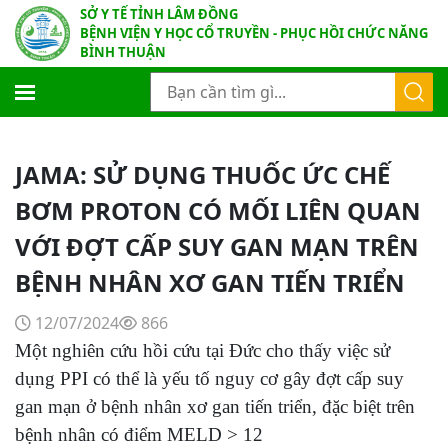
SỞ Y TẾ TỈNH LÂM ĐỒNG
BỆNH VIỆN Y HỌC CỔ TRUYỀN - PHỤC HỒI CHỨC NĂNG
BÌNH THUẬN
JAMA: SỬ DỤNG THUỐC ỨC CHẾ
BƠM PROTON CÓ MỐI LIÊN QUAN
VỚI ĐỢT CẤP SUY GAN MẠN TRÊN
BỆNH NHÂN XƠ GAN TIẾN TRIỂN
12/07/2024
866
Một nghiên cứu hồi cứu tại Đức cho thấy việc sử
dụng PPI có thể là yếu tố nguy cơ gây đợt cấp suy
gan mạn ở bệnh nhân xơ gan tiến triển, đặc biệt trên
bệnh nhân có điểm MELD > 12