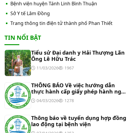
Bệnh viện huyện Tánh Linh Bình Thuận
Thư mời báo giá về việc cung cấp hàng hóa
Sở Y tế Lâm Đồng
“Bóng đèn đo quang phổ máy xét nghiệm sinh
Trang thông tin điện tử thành phố Phan Thiết
hóa Erba XL-200 (LAMP-ASSY)
Thư mời báo giá về việc cung cấp “Dịch vụ tháo
TIN NỔI BẬT
dỡ, di dời và lắp đặt máy X-Quang thường quy và
kỹ thuật số”
Tiểu sử Đại danh y Hải Thượng Lãn
Thư mời báo giá về Màn hình led phòng họp
Ông Lê Hữu Trác
11/03/2026
1967
Thư mời báo giá về việc vệ sinh máy lạnh các
khoa/phòng trong bệnh viện
THÔNG BÁO Về việc hướng dẫn
thực hành cấp giấy phép hành nghề
đối với chức danh Bác sĩ YHCT, Y sĩ
Thư mời báo giá về việc khảo sát hiện trạng và
04/03/2026
1278
YHCT
báo giá thi công mái che từ Khoa Dược đến Bếp
ăn từ thiện của Bệnh viện
Thông báo về tuyển dụng hợp đồng
Thư mời báo giá về việc mời báo giá thiết bị
lao động tại bệnh viện