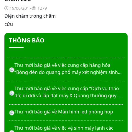
phẵng
19/06/2017
1279
Điện châm trong châm
Thư mời báo giá về việc In bìa hồ sơ bệnh án, Sổ
cứu
y bạ năm 2026
THÔNG BÁO
Thư mời báo giá về việc cung cấp dịch vụ “Bảo
hiểm cháy, nổ bắt buộc năm 2026"
Thư mời báo giá về việc cung cấp hàng hóa
“Bóng đèn đo quang phổ máy xét nghiệm sinh
hóa Erba XL-200 (LAMP-ASSY)
Thư mời báo giá về việc cung cấp “Dịch vụ tháo
dỡ, di dời và lắp đặt máy X-Quang thường quy và
kỹ thuật số”
Thư mời báo giá về Màn hình led phòng họp
Thư mời báo giá về việc vệ sinh máy lạnh các