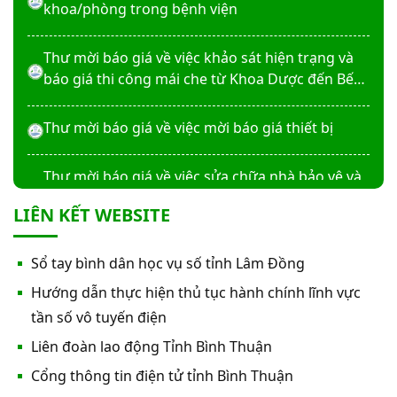
khoa/phòng trong bệnh viện
Thư mời báo giá về việc khảo sát hiện trạng và
báo giá thi công mái che từ Khoa Dược đến Bếp
ăn từ thiện của Bệnh viện
Thư mời báo giá về việc mời báo giá thiết bị
Thư mời báo giá về việc sửa chữa nhà bảo vệ và
cổng số 2
LIÊN KẾT WEBSITE
Thư mời báo giá sửa chữa máy nước nóng tấm
Sổ tay bình dân học vụ số tỉnh Lâm Đồng
phẵng
Hướng dẫn thực hiện thủ tục hành chính lĩnh vực
Thư mời báo giá về việc In bìa hồ sơ bệnh án, Sổ
tần số vô tuyến điện
y bạ năm 2026
Liên đoàn lao động Tỉnh Bình Thuận
Cổng thông tin điện tử tỉnh Bình Thuận
Thư mời báo giá về việc cung cấp dịch vụ “Bảo