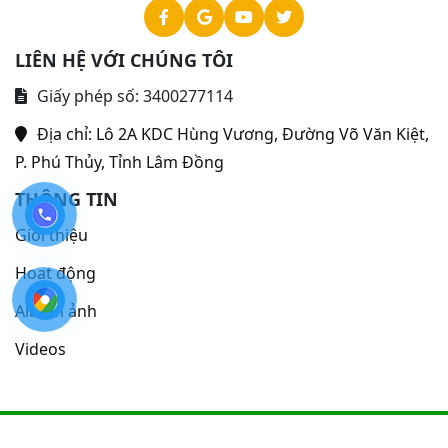
LIÊN HỆ VỚI CHÚNG TÔI
Giấy phép số: 3400277114
Địa chỉ:
Lô 2A KDC Hùng Vương, Đường Võ Văn Kiệt,
P. Phú Thủy, Tỉnh Lâm Đồng
THÔNG TIN
Giới thiệu
Hoạt động
Album ảnh
Videos
©Bản quyền 2024
thuộc về Bệnh viện Y học cổ truyền - Phục