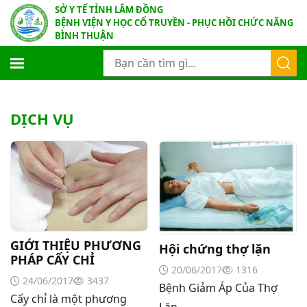
SỞ Y TẾ TỈNH LÂM ĐỒNG
BỆNH VIỆN Y HỌC CỔ TRUYỀN - PHỤC HỒI CHỨC NĂNG
BÌNH THUẬN
DỊCH VỤ
GIỚI THIỆU PHƯƠNG
Hội chứng thợ lặn
PHÁP CẤY CHỈ
20/06/2017
1316
24/06/2017
3437
Bệnh Giảm Áp Của Thợ
Cấy chỉ là một phương
Lặn