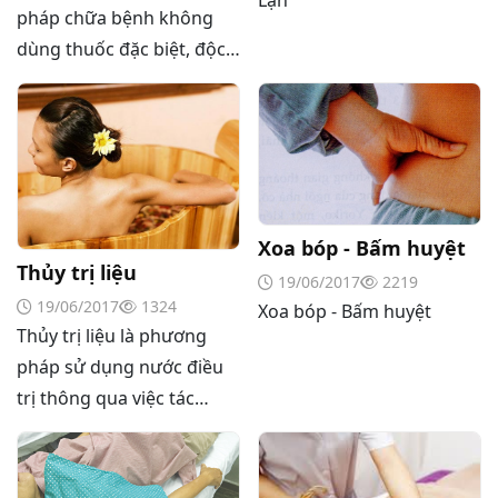
pháp chữa bệnh không
dùng thuốc đặc biệt, độc
đáo của châm cứu Việt
Nam, bao gồm chôn chỉ,
vùi chỉ, xuyên chỉ, thắt
buộc chỉ. Là một phương
pháp châm cứu mới, hiện
đại áp dụng tiến bộ của
Xoa bóp - Bấm huyệt
khoa học kỹ thuật trên cơ
Thủy trị liệu
19/06/2017
2219
sở kế thừa những lý luận
19/06/2017
1324
Xoa bóp - Bấm huyệt
và kinh nghiệm của châm
Thủy trị liệu là phương
cứu. Phương pháp này đó
pháp sử dụng nước điều
được áp dụng tại Việt
trị thông qua việc tác
Nam từ những năm 1960
động lên bề mặt ngoài cơ
của thế kỷ trước. Nhiều
thể.
bệnh mạn tính đó được