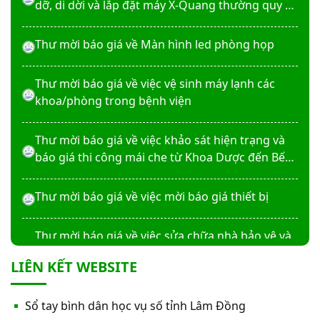
dỡ, di dời và lắp đặt máy X-Quang thường quy và
kỹ thuật số”
Thư mời báo giá về Màn hình led phòng họp
Thư mời báo giá về việc vệ sinh máy lạnh các
khoa/phòng trong bệnh viện
Thư mời báo giá về việc khảo sát hiện trạng và
báo giá thi công mái che từ Khoa Dược đến Bếp
ăn từ thiện của Bệnh viện
Thư mời báo giá về việc mời báo giá thiết bị
Thư mời báo giá về việc sửa chữa nhà bảo vệ và
cổng số 2
LIÊN KẾT WEBSITE
Thư mời báo giá sửa chữa máy nước nóng tấm
Sổ tay bình dân học vụ số tỉnh Lâm Đồng
phẵng