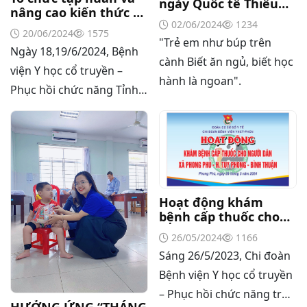
ngày Quốc tế Thiếu
nâng cao kiến thức về
nhi 1/6
02/06/2024
1234
công tác kiểm soát
20/06/2024
1575
nhiễm khuẩn
"Trẻ em như búp trên
Ngày 18,19/6/2024, Bệnh
cành Biết ăn ngủ, biết học
viện Y học cổ truyền –
hành là ngoan".
Phục hồi chức năng Tỉnh
Bình Thuận tổ chức tập
huấn công tác kiểm soát
nhiễm khuẩn và phát
Thư mời báo giá về Màn hình led phòng họp
động phong trào “Bảo vệ
sự sống, hãy vệ sinh tay”
Thư mời báo giá về việc vệ sinh máy lạnh các
Hoạt động khám
khoa/phòng trong bệnh viện
cho nhân viên y tế trong
bệnh cấp thuốc cho
đơn vị.
người dân xã Phong
26/05/2024
1166
Thư mời báo giá về việc khảo sát hiện trạng và
Phú huyện Tuy Phong
Sáng 26/5/2023, Chi đoàn
báo giá thi công mái che từ Khoa Dược đến Bếp
ăn từ thiện của Bệnh viện
Bệnh viện Y học cổ truyền
Thư mời báo giá về việc mời báo giá thiết bị
– Phục hồi chức năng trục