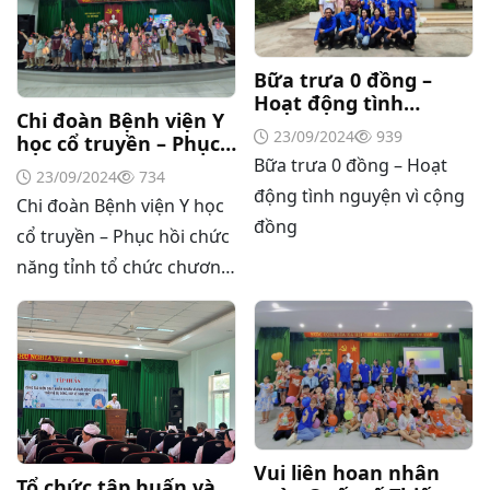
Bữa trưa 0 đồng –
Hoạt động tình
Chi đoàn Bệnh viện Y
nguyện vì cộng đồng
23/09/2024
939
học cổ truyền – Phục
Bữa trưa 0 đồng – Hoạt
hồi chức năng tỉnh tổ
23/09/2024
734
chức chương trình
động tình nguyện vì cộng
Chi đoàn Bệnh viện Y học
“Vui Trung thu năm
đồng
2024” cho các cháu là
cổ truyền – Phục hồi chức
con của viên chức,
năng tỉnh tổ chức chương
người lao động tại
trình “Vui Trung thu năm
Bệnh viện.
2024” cho các cháu là con
của viên chức, người lao
động tại Bệnh viện.
Vui liên hoan nhân
Tổ chức tập huấn và