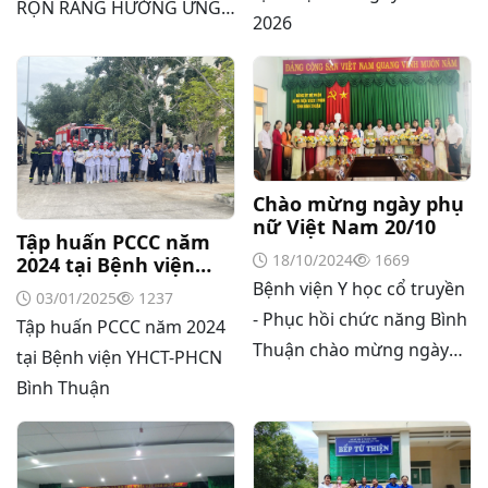
RỘN RÀNG HƯỞNG ỨNG
2026
PHONG TRÀO “TẾT
TRỒNG CÂY ĐỜI ĐỜI NHỚ
ƠN BÁC HỒ”
Chào mừng ngày phụ
nữ Việt Nam 20/10
Tập huấn PCCC năm
18/10/2024
1669
2024 tại Bệnh viện
YHCT-PHCN Bình
Bệnh viện Y học cổ truyền
03/01/2025
1237
Thuận
- Phục hồi chức năng Bình
Tập huấn PCCC năm 2024
Thuận chào mừng ngày
tại Bệnh viện YHCT-PHCN
phụ nữ Việt Nam 20/10
Bình Thuận