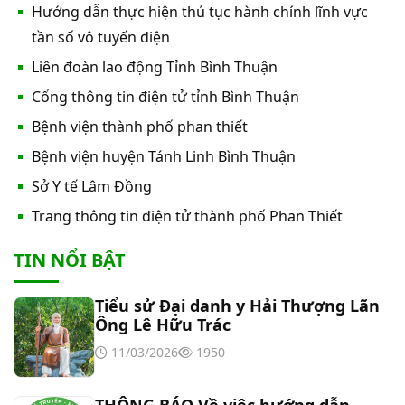
Hướng dẫn thực hiện thủ tục hành chính lĩnh vực
Thư mời báo giá về việc In bìa hồ sơ bệnh án, Sổ
tần số vô tuyến điện
y bạ năm 2026
Liên đoàn lao động Tỉnh Bình Thuận
Cổng thông tin điện tử tỉnh Bình Thuận
Thư mời báo giá về việc cung cấp dịch vụ “Bảo
Bệnh viện thành phố phan thiết
hiểm cháy, nổ bắt buộc năm 2026"
Bệnh viện huyện Tánh Linh Bình Thuận
Thư mời báo giá về việc cung cấp hàng hóa
Sở Y tế Lâm Đồng
“Bóng đèn đo quang phổ máy xét nghiệm sinh
Trang thông tin điện tử thành phố Phan Thiết
hóa Erba XL-200 (LAMP-ASSY)
Thư mời báo giá về việc cung cấp “Dịch vụ tháo
TIN NỔI BẬT
dỡ, di dời và lắp đặt máy X-Quang thường quy và
kỹ thuật số”
Tiểu sử Đại danh y Hải Thượng Lãn
Thư mời báo giá về Màn hình led phòng họp
Ông Lê Hữu Trác
11/03/2026
1950
Thư mời báo giá về việc vệ sinh máy lạnh các
khoa/phòng trong bệnh viện