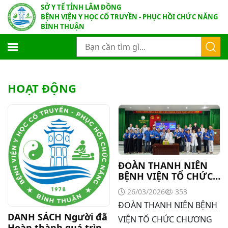
SỞ Y TẾ TỈNH LÂM ĐỒNG
BỆNH VIỆN Y HỌC CỔ TRUYỀN - PHỤC HỒI CHỨC NĂNG
BÌNH THUẬN
HOẠT ĐỘNG
ĐOÀN THANH NIÊN
BỆNH VIỆN TỔ CHỨC
CHƯƠNG TRÌNH
26/03/2026
353
“NGÀY ĐOÀN VIÊN”
ĐOÀN THANH NIÊN BỆNH
NHÂN KỶ NIỆM 95
DANH SÁCH Người đã
NĂM THÀNH LẬP
VIỆN TỔ CHỨC CHƯƠNG
Hoàn thành quá trình