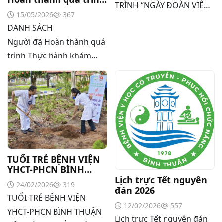
ĐOÀN TNCS HỒ CHÍ
TRÌNH “NGÀY ĐOÀN VIÊN”
Thực hành khám
MINH (26/3/1931-
15/05/2026
367
NHÂN KỶ NIỆM 95 NĂM
bệnh, chữa bệnh
26/3/2026)
DANH SÁCH
THÀNH LẬP ĐOÀN TNCS
Người đã Hoàn thành quá
HỒ CHÍ MINH (26/3/1931-
trình Thực hành khám
26/3/2026)
bệnh, chữa bệnh
TUỔI TRẺ BỆNH VIỆN
YHCT-PHCN BÌNH
Lịch trực Tết nguyên
THUẬN RỘN RÀNG
24/02/2026
319
đán 2026
HƯỞNG ỨNG PHONG
TUỔI TRẺ BỆNH VIỆN
TRÀO “TẾT TRỒNG CÂY
12/02/2026
557
ĐỜI ĐỜI NHỚ ƠN BÁC
YHCT-PHCN BÌNH THUẬN
Lịch trực Tết nguyên đán
HỒ”