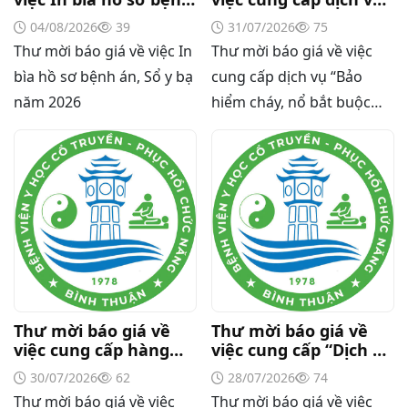
án, Sổ y bạ năm 2026
“Bảo hiểm cháy, nổ
04/08/2026
39
31/07/2026
75
bắt buộc năm 2026"
Thư mời báo giá về việc In
Thư mời báo giá về việc
bìa hồ sơ bệnh án, Sổ y bạ
cung cấp dịch vụ “Bảo
năm 2026
hiểm cháy, nổ bắt buộc
năm 2026"
Thư mời báo giá về
Thư mời báo giá về
việc cung cấp hàng
việc cung cấp “Dịch vụ
hóa “Bóng đèn đo
tháo dỡ, di dời và lắp
30/07/2026
62
28/07/2026
74
quang phổ máy xét
đặt máy X-Quang
Thư mời báo giá về việc
Thư mời báo giá về việc
nghiệm sinh hóa Erba
thường quy và kỹ