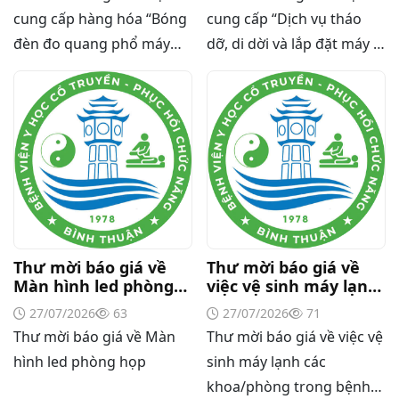
XL-200 (LAMP-ASSY)
thuật số”
cung cấp hàng hóa “Bóng
cung cấp “Dịch vụ tháo
đèn đo quang phổ máy
dỡ, di dời và lắp đặt máy X-
xét nghiệm sinh hóa Erba
Quang thường quy và kỹ
XL-200 (LAMP-ASSY)
thuật số”
Thư mời báo giá về
Thư mời báo giá về
Màn hình led phòng
việc vệ sinh máy lạnh
họp
các khoa/phòng trong
27/07/2026
63
27/07/2026
71
bệnh viện
Thư mời báo giá về Màn
Thư mời báo giá về việc vệ
hình led phòng họp
sinh máy lạnh các
khoa/phòng trong bệnh