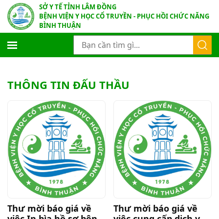
SỞ Y TẾ TỈNH LÂM ĐỒNG
BỆNH VIỆN Y HỌC CỔ TRUYỀN - PHỤC HỒI CHỨC NĂNG
BÌNH THUẬN
THÔNG TIN ĐẤU THẦU
Thư mời báo giá về
Thư mời báo giá về
việc In bìa hồ sơ bệnh
việc cung cấp dịch vụ