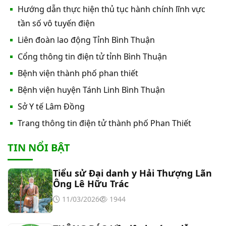
Hướng dẫn thực hiện thủ tục hành chính lĩnh vực
Thư mời báo giá về việc In bìa hồ sơ bệnh án, Sổ
tần số vô tuyến điện
y bạ năm 2026
Liên đoàn lao động Tỉnh Bình Thuận
Cổng thông tin điện tử tỉnh Bình Thuận
Thư mời báo giá về việc cung cấp dịch vụ “Bảo
Bệnh viện thành phố phan thiết
hiểm cháy, nổ bắt buộc năm 2026"
Bệnh viện huyện Tánh Linh Bình Thuận
Thư mời báo giá về việc cung cấp hàng hóa
Sở Y tế Lâm Đồng
“Bóng đèn đo quang phổ máy xét nghiệm sinh
Trang thông tin điện tử thành phố Phan Thiết
hóa Erba XL-200 (LAMP-ASSY)
Thư mời báo giá về việc cung cấp “Dịch vụ tháo
TIN NỔI BẬT
dỡ, di dời và lắp đặt máy X-Quang thường quy và
kỹ thuật số”
Tiểu sử Đại danh y Hải Thượng Lãn
Thư mời báo giá về Màn hình led phòng họp
Ông Lê Hữu Trác
11/03/2026
1944
Thư mời báo giá về việc vệ sinh máy lạnh các
khoa/phòng trong bệnh viện