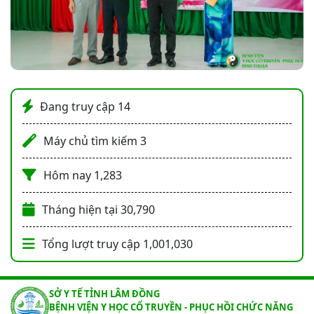
Đang truy cập
14
Máy chủ tìm kiếm
3
Hôm nay
1,283
Tháng hiện tại
30,790
Tổng lượt truy cập
1,001,030
SỞ Y TẾ TỈNH LÂM ĐỒNG
BỆNH VIỆN Y HỌC CỔ TRUYỀN - PHỤC HỒI CHỨC NĂNG