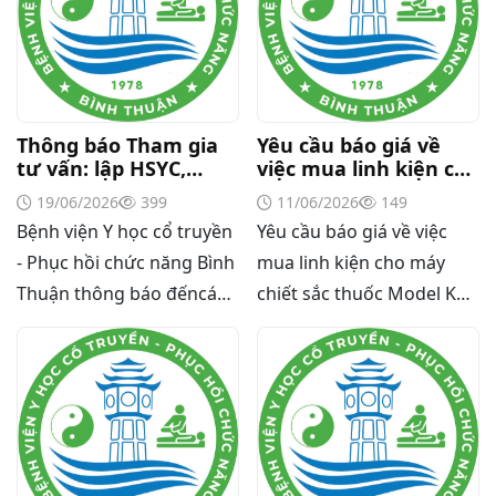
Thông báo Tham gia
Yêu cầu báo giá về
tư vấn: lập HSYC,
việc mua linh kiện cho
đánh giá HSĐX
máy chiết sắc thuốc
19/06/2026
399
11/06/2026
149
Model KSP 240L của
Bệnh viện Y học cổ truyền
Yêu cầu báo giá về việc
Khoa Dược - Thiết bị y
tế
- Phục hồi chức năng Bình
mua linh kiện cho máy
Thuận thông báo đếncác
chiết sắc thuốc Model KSP
đơn vị tư vấn có năng lực
240L của Khoa Dược -
tham gia gói thầu: tư vấn
Thiết bị y tế
lập HSYC, đánh giá
HSĐXgói thầu: Mua thuốc
dược liệu, thuốc có kết
hợp dược chất với các