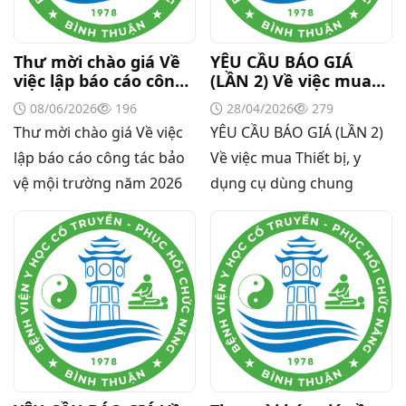
dược liệu,thuốc cổ truyền
bổ sung năm 2026.
Thư mời chào giá Về
YÊU CẦU BÁO GIÁ
việc lập báo cáo công
(LẦN 2) Về việc mua
tác bảo vệ mội trường
Thiết bị, y dụng cụ
08/06/2026
196
28/04/2026
279
năm 2026
dùng chung
Thư mời chào giá Về việc
YÊU CẦU BÁO GIÁ (LẦN 2)
lập báo cáo công tác bảo
Về việc mua Thiết bị, y
vệ mội trường năm 2026
dụng cụ dùng chung
Thư mời báo giá về Màn hình led phòng họp
Thư mời báo giá về việc vệ sinh máy lạnh các
khoa/phòng trong bệnh viện
Thư mời báo giá về việc khảo sát hiện trạng và
báo giá thi công mái che từ Khoa Dược đến Bếp
ăn từ thiện của Bệnh viện
Thư mời báo giá về việc mời báo giá thiết bị