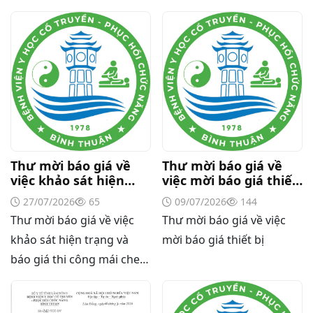
viện
Thư mời báo giá về
Thư mời báo giá về
việc khảo sát hiện
việc mời báo giá thiết
trạng và báo giá thi
bị
27/07/2026
65
09/07/2026
144
công mái che từ Khoa
Thư mời báo giá về việc
Thư mời báo giá về việc
Dược đến Bếp ăn từ
thiện của Bệnh viện
khảo sát hiện trạng và
mời báo giá thiết bị
báo giá thi công mái che
từ Khoa Dược đến Bếp ăn
từ thiện của Bệnh viện