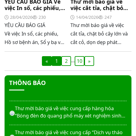
YÊU CẦU BÁO GIÁ Về
Thư mời báo giá về
việc In sổ, các phiếu,
việc cắt tỉa, chặt bỏ
Thư mời báo giá về việc sửa chữa nhà bảo vệ và
Hồ sơ bệnh án, Sổ y
cây lớn và cắt cỏ, dọn
28/04/2026
230
14/04/2026
247
cổng số 2
bạ và bì thư năm 2026
dẹp phát quang bụi
YÊU CẦU BÁO GIÁ
Thư mời báo giá về việc
rậm một số vị trí
trong khuôn viên
Về việc In sổ, các phiếu,
cắt tỉa, chặt bỏ cây lớn và
Thư mời báo giá sửa chữa máy nước nóng tấm
bệnh viện
Hồ sơ bệnh án, Sổ y bạ và
cắt cỏ, dọn dẹp phát
phẵng
bì thư năm 2026
quang bụi rậm một số vị
trí trong khuôn viên bệnh
Thư mời báo giá về việc In bìa hồ sơ bệnh án, Sổ
...
«
1
2
10
»
y bạ năm 2026
viện
THÔNG BÁO
Thư mời báo giá về việc cung cấp dịch vụ “Bảo
hiểm cháy, nổ bắt buộc năm 2026"
Thư mời báo giá về việc cung cấp hàng hóa
“Bóng đèn đo quang phổ máy xét nghiệm sinh
hóa Erba XL-200 (LAMP-ASSY)
Thư mời báo giá về việc cung cấp “Dịch vụ tháo