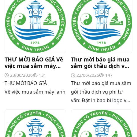
THƯ MỜI BÁO GIÁ Về
Thư mời báo giá mua
việc mua sắm máy
sắm gói thầu dịch vụ
lạnh
phi tư vấn: Đặt in bao
23/06/2026
131
22/06/2026
147
bì logo và solgan của
THƯ MỜI BÁO GIÁ
Thư mời báo giá mua sắm
Bệnh viện năm 2026
Về việc mua sắm máy lạnh
gói thầu dịch vụ phi tư
vấn: Đặt in bao bì logo và
solgan của Bệnh viện năm
2026