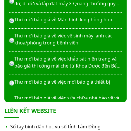
dỡ, di dời và lắp đặt máy X-Quang thường quy và
kỹ thuật số”
Thư mời báo giá về Màn hình led phòng họp
Thư mời báo giá về việc vệ sinh máy lạnh các
khoa/phòng trong bệnh viện
Thư mời báo giá về việc khảo sát hiện trạng và
báo giá thi công mái che từ Khoa Dược đến Bếp
ăn từ thiện của Bệnh viện
Thư mời báo giá về việc mời báo giá thiết bị
Thư mời báo giá về việc sửa chữa nhà bảo vệ và
cổng số 2
LIÊN KẾT WEBSITE
Thư mời báo giá sửa chữa máy nước nóng tấm
Sổ tay bình dân học vụ số tỉnh Lâm Đồng
phẵng