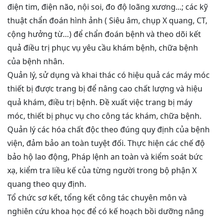
điện tim, điện não, nội soi, đo độ loãng xương...; các kỹ
thuật chẩn đoán hình ảnh ( Siêu âm, chụp X quang, CT,
cộng hưởng từ…) để chẩn đoán bệnh và theo dõi kết
quả điều trị phục vụ yêu cầu khám bệnh, chữa bệnh
của bệnh nhân.
Quản lý, sử dụng và khai thác có hiệu quả các máy móc
thiết bị được trang bị để nâng cao chất lượng và hiệu
quả khám, điều trị bệnh. Đề xuất việc trang bị máy
móc, thiết bị phục vụ cho công tác khám, chữa bệnh.
Quản lý các hóa chất độc theo đúng quy định của bệnh
viện, đảm bảo an toàn tuyệt đối. Thực hiện các chế độ
bảo hộ lao động, Pháp lệnh an toàn và kiểm soát bức
xạ, kiểm tra liều kế của từng người trong bộ phận X
Thư mời báo giá về Màn hình led phòng họp
quang theo quy định.
Tổ chức sơ kết, tổng kết công tác chuyên môn và
Thư mời báo giá về việc vệ sinh máy lạnh các
nghiên cứu khoa học để có kế hoạch bồi dưỡng nâng
khoa/phòng trong bệnh viện