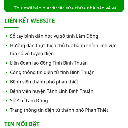
Thư mời báo giá về việc sửa chữa nhà bảo vệ và
cổng số 2
LIÊN KẾT WEBSITE
Thư mời báo giá sửa chữa máy nước nóng tấm
Sổ tay bình dân học vụ số tỉnh Lâm Đồng
phẵng
Hướng dẫn thực hiện thủ tục hành chính lĩnh vực
Thư mời báo giá về việc In bìa hồ sơ bệnh án, Sổ
tần số vô tuyến điện
y bạ năm 2026
Liên đoàn lao động Tỉnh Bình Thuận
Cổng thông tin điện tử tỉnh Bình Thuận
Thư mời báo giá về việc cung cấp dịch vụ “Bảo
Bệnh viện thành phố phan thiết
hiểm cháy, nổ bắt buộc năm 2026"
Bệnh viện huyện Tánh Linh Bình Thuận
Thư mời báo giá về việc cung cấp hàng hóa
Sở Y tế Lâm Đồng
“Bóng đèn đo quang phổ máy xét nghiệm sinh
Trang thông tin điện tử thành phố Phan Thiết
hóa Erba XL-200 (LAMP-ASSY)
Thư mời báo giá về việc cung cấp “Dịch vụ tháo
TIN NỔI BẬT
dỡ, di dời và lắp đặt máy X-Quang thường quy và