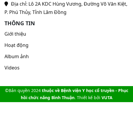
Địa chỉ:
Lô 2A KDC Hùng Vương, Đường Võ Văn Kiệt,
P. Phú Thủy, Tỉnh Lâm Đồng
THÔNG TIN
Giới thiệu
Hoạt động
Album ảnh
Videos
©Bản quyền 2024
thuộc về Bệnh viện Y học cổ truyền - Phục
hồi chức năng Bình Thuận
. Thiết kế bởi
VUTA