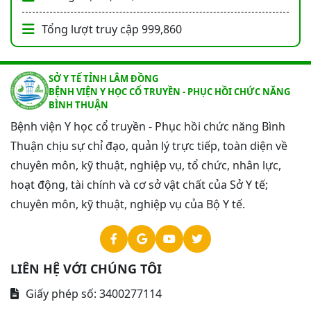
Tổng lượt truy cập
999,860
SỞ Y TẾ TỈNH LÂM ĐỒNG
BỆNH VIỆN Y HỌC CỔ TRUYỀN - PHỤC HỒI CHỨC NĂNG
BÌNH THUẬN
Bệnh viện Y học cổ truyền - Phục hồi chức năng Bình
Thuận chịu sự chỉ đạo, quản lý trực tiếp, toàn diện về
chuyên môn, kỹ thuật, nghiệp vụ, tổ chức, nhân lực,
hoạt động, tài chính và cơ sở vật chất của Sở Y tế;
chuyên môn, kỹ thuật, nghiệp vụ của Bộ Y tế.
LIÊN HỆ VỚI CHÚNG TÔI
Giấy phép số: 3400277114