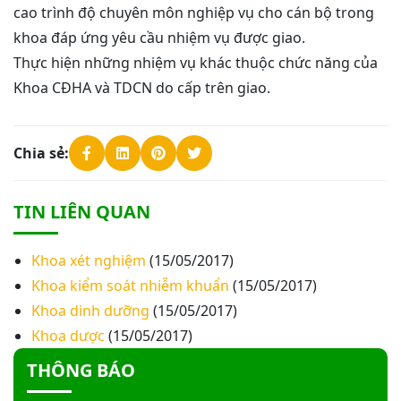
cao trình độ chuyên môn nghiệp vụ cho cán bộ trong
khoa đáp ứng yêu cầu nhiệm vụ được giao.
Thư mời báo giá về việc khảo sát hiện trạng và
Thực hiện những nhiệm vụ khác thuộc chức năng của
báo giá thi công mái che từ Khoa Dược đến Bếp
ăn từ thiện của Bệnh viện
Khoa CĐHA và TDCN do cấp trên giao.
Thư mời báo giá về việc mời báo giá thiết bị
Chia sẻ:
Thư mời báo giá về việc sửa chữa nhà bảo vệ và
cổng số 2
TIN LIÊN QUAN
Thư mời báo giá sửa chữa máy nước nóng tấm
phẵng
Khoa xét nghiệm
(15/05/2017)
Khoa kiểm soát nhiễm khuẩn
(15/05/2017)
Thư mời báo giá về việc In bìa hồ sơ bệnh án, Sổ
Khoa dinh dưỡng
(15/05/2017)
y bạ năm 2026
Khoa dược
(15/05/2017)
THÔNG BÁO
Thư mời báo giá về việc cung cấp dịch vụ “Bảo
hiểm cháy, nổ bắt buộc năm 2026"