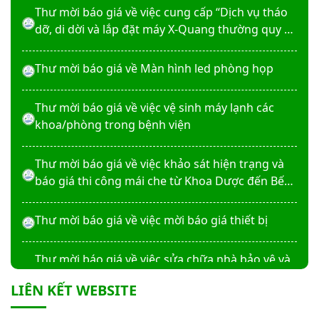
Thư mời báo giá về Màn hình led phòng họp
Thư mời báo giá về việc vệ sinh máy lạnh các
khoa/phòng trong bệnh viện
Thư mời báo giá về việc khảo sát hiện trạng và
báo giá thi công mái che từ Khoa Dược đến Bếp
ăn từ thiện của Bệnh viện
Thư mời báo giá về việc mời báo giá thiết bị
Thư mời báo giá về việc sửa chữa nhà bảo vệ và
cổng số 2
Thư mời báo giá sửa chữa máy nước nóng tấm
phẵng
LIÊN KẾT WEBSITE