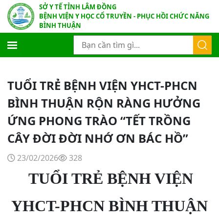
SỞ Y TẾ TỈNH LÂM ĐỒNG
BỆNH VIỆN Y HỌC CỔ TRUYỀN - PHỤC HỒI CHỨC NĂNG
BÌNH THUẬN
TUỔI TRẺ BỆNH VIỆN YHCT-PHCN
BÌNH THUẬN RỘN RÀNG HƯỞNG
ỨNG PHONG TRÀO “TẾT TRỒNG
CÂY ĐỜI ĐỜI NHỚ ƠN BÁC HỒ”
23/02/2026
328
TUỔI TRẺ BỆNH VIỆN
YHCT-PHCN BÌNH THUẬN