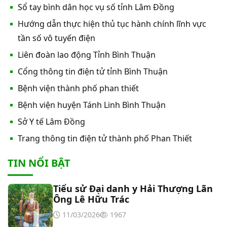
Thư mời báo giá về việc In bìa hồ sơ bệnh án, Sổ
Sổ tay bình dân học vụ số tỉnh Lâm Đồng
y bạ năm 2026
Hướng dẫn thực hiện thủ tục hành chính lĩnh vực
tần số vô tuyến điện
Thư mời báo giá về việc cung cấp dịch vụ “Bảo
Liên đoàn lao động Tỉnh Bình Thuận
hiểm cháy, nổ bắt buộc năm 2026"
Cổng thông tin điện tử tỉnh Bình Thuận
Thư mời báo giá về việc cung cấp hàng hóa
Bệnh viện thành phố phan thiết
“Bóng đèn đo quang phổ máy xét nghiệm sinh
Bệnh viện huyện Tánh Linh Bình Thuận
hóa Erba XL-200 (LAMP-ASSY)
Sở Y tế Lâm Đồng
Thư mời báo giá về việc cung cấp “Dịch vụ tháo
dỡ, di dời và lắp đặt máy X-Quang thường quy và
Trang thông tin điện tử thành phố Phan Thiết
kỹ thuật số”
TIN NỔI BẬT
Thư mời báo giá về Màn hình led phòng họp
Tiểu sử Đại danh y Hải Thượng Lãn
Thư mời báo giá về việc vệ sinh máy lạnh các
Ông Lê Hữu Trác
khoa/phòng trong bệnh viện
11/03/2026
1967