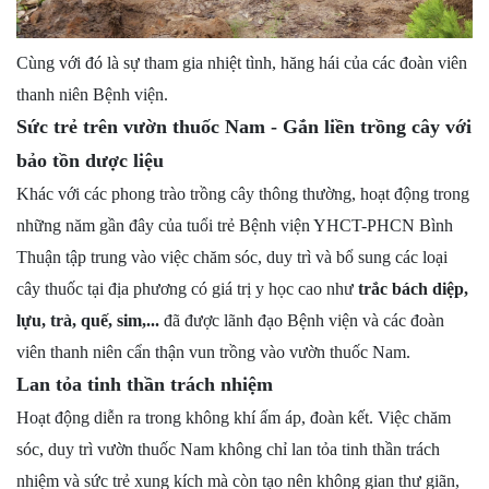
Cùng với đó là sự tham gia nhiệt tình, hăng hái của các đoàn viên
thanh niên Bệnh viện.
Sức trẻ trên vườn thuốc Nam
-
Gắn liền trồng cây với
bảo tồn dược liệu
Khác với các phong trào trồng cây thông thường, hoạt động trong
những năm gần đây của tuổi trẻ Bệnh viện YHCT-PHCN Bình
Thuận tập trung vào việc chăm sóc, duy trì và bổ sung các loại
cây thuốc tại địa phương có giá trị y học cao như
trắc bách diệp,
lựu, trà
, quế, sim,...
đã được lãnh đạo Bệnh viện và các đoàn
viên thanh niên cẩn thận vun trồng vào vườn thuốc Nam.
Lan tỏa tinh thần trách nhiệm
Hoạt động diễn ra trong không khí ấm áp, đoàn kết. Việc chăm
sóc, duy trì vườn thuốc Nam không chỉ lan tỏa tinh thần trách
nhiệm và sức trẻ xung kích mà còn tạo nên không gian thư giãn,