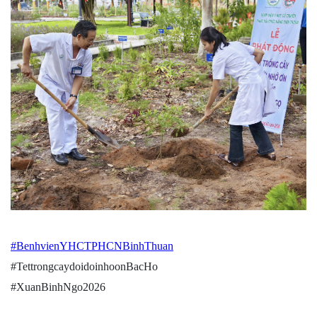
#BenhvienYHCTPHCNBinhThuan
#TettrongcaydoidoinhoonBacHo
#XuanBinhNgo2026