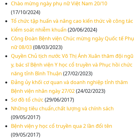
Chào mừng ngày phụ nữ Việt Nam 20/10
(17/10/2024)
Tổ chức tập huấn và nâng cao kiến thức về công tác
kiểm soát nhiễm khuẩn
(20/06/2024)
Công Đoàn Bệnh viện Chúc mừng ngày Quốc tế Phụ
nữ 08/03
(08/03/2023)
Quyền Chủ tịch nước Võ Thị Ánh Xuân thăm đội ngũ
Thư mời báo giá về Màn hình led phòng họp
y, bác sĩ Bệnh viện Y học cổ truyền và Phục hồi chức
năng tỉnh Bình Thuận
(27/02/2023)
Thư mời báo giá về việc vệ sinh máy lạnh các
khoa/phòng trong bệnh viện
Đảng ủy khối cơ quan và doanh nghiệp tỉnh thăm
Bệnh viện nhân ngày 27/02
(24/02/2023)
Thư mời báo giá về việc khảo sát hiện trạng và
Sơ đồ tổ chức
(29/06/2017)
báo giá thi công mái che từ Khoa Dược đến Bếp
Những tiêu chuẩn,chất lượng và chính sách
ăn từ thiện của Bệnh viện
(09/05/2017)
Thư mời báo giá về việc mời báo giá thiết bị
Bệnh viện y học cổ truyền qua 2 lần đổi tên
(09/05/2017)