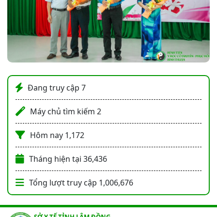
Đang truy cập
7
Máy chủ tìm kiếm
2
Hôm nay
1,172
Tháng hiện tại
36,436
Tổng lượt truy cập
1,006,676
SỞ Y TẾ TỈNH LÂM ĐỒNG