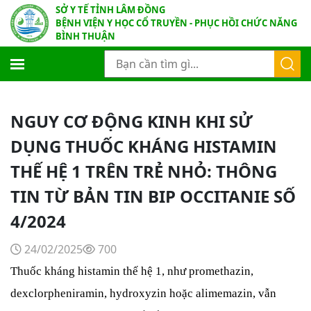
SỞ Y TẾ TỈNH LÂM ĐỒNG
BỆNH VIỆN Y HỌC CỔ TRUYỀN - PHỤC HỒI CHỨC NĂNG
BÌNH THUẬN
NGUY CƠ ĐỘNG KINH KHI SỬ
DỤNG THUỐC KHÁNG HISTAMIN
THẾ HỆ 1 TRÊN TRẺ NHỎ: THÔNG
TIN TỪ BẢN TIN BIP OCCITANIE SỐ
4/2024
24/02/2025
700
Thuốc kháng histamin thế hệ 1, như promethazin,
dexclorpheniramin, hydroxyzin hoặc alimemazin, vẫn