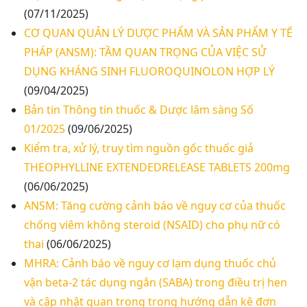
(07/11/2025)
CƠ QUAN QUẢN LÝ DƯỢC PHẨM VÀ SẢN PHẨM Y TẾ
PHÁP (ANSM): TẦM QUAN TRỌNG CỦA VIỆC SỬ
DỤNG KHÁNG SINH FLUOROQUINOLON HỢP LÝ
(09/04/2025)
Bản tin Thông tin thuốc & Dược lâm sàng Số
01/2025
(09/06/2025)
Kiểm tra, xử lý, truy tìm nguồn gốc thuốc giả
THEOPHYLLINE EXTENDEDRELEASE TABLETS 200mg
(06/06/2025)
ANSM: Tăng cường cảnh báo về nguy cơ của thuốc
chống viêm không steroid (NSAID) cho phụ nữ có
Thư mời báo giá về Màn hình led phòng họp
thai
(06/06/2025)
MHRA: Cảnh báo về nguy cơ lạm dụng thuốc chủ
Thư mời báo giá về việc vệ sinh máy lạnh các
vận beta-2 tác dụng ngắn (SABA) trong điều trị hen
khoa/phòng trong bệnh viện
và cập nhật quan trọng trong hướng dẫn kê đơn