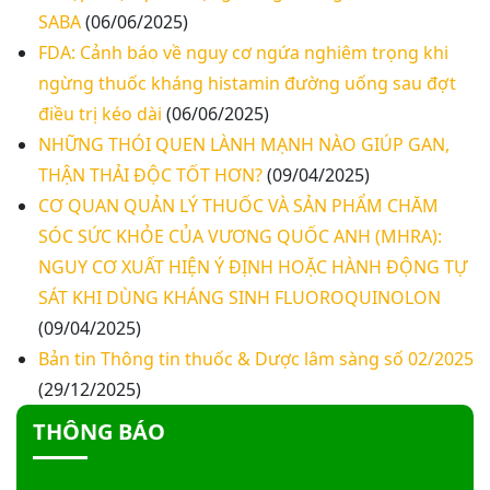
SABA
(06/06/2025)
Thư mời báo giá về việc khảo sát hiện trạng và
FDA: Cảnh báo về nguy cơ ngứa nghiêm trọng khi
báo giá thi công mái che từ Khoa Dược đến Bếp
ngừng thuốc kháng histamin đường uống sau đợt
ăn từ thiện của Bệnh viện
điều trị kéo dài
(06/06/2025)
Thư mời báo giá về việc mời báo giá thiết bị
NHỮNG THÓI QUEN LÀNH MẠNH NÀO GIÚP GAN,
THẬN THẢI ĐỘC TỐT HƠN?
(09/04/2025)
Thư mời báo giá về việc sửa chữa nhà bảo vệ và
cổng số 2
CƠ QUAN QUẢN LÝ THUỐC VÀ SẢN PHẨM CHĂM
SÓC SỨC KHỎE CỦA VƯƠNG QUỐC ANH (MHRA):
Thư mời báo giá sửa chữa máy nước nóng tấm
NGUY CƠ XUẤT HIỆN Ý ĐỊNH HOẶC HÀNH ĐỘNG TỰ
phẵng
SÁT KHI DÙNG KHÁNG SINH FLUOROQUINOLON
(09/04/2025)
Thư mời báo giá về việc In bìa hồ sơ bệnh án, Sổ
Bản tin Thông tin thuốc & Dược lâm sàng số 02/2025
y bạ năm 2026
(29/12/2025)
THÔNG BÁO
Thư mời báo giá về việc cung cấp dịch vụ “Bảo
hiểm cháy, nổ bắt buộc năm 2026"