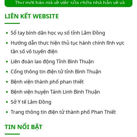
Thư mời báo giá về việc sửa chữa nhà bảo vệ và
cổng số 2
LIÊN KẾT WEBSITE
Thư mời báo giá sửa chữa máy nước nóng tấm
Sổ tay bình dân học vụ số tỉnh Lâm Đồng
phẵng
Hướng dẫn thực hiện thủ tục hành chính lĩnh vực
Thư mời báo giá về việc In bìa hồ sơ bệnh án, Sổ
tần số vô tuyến điện
y bạ năm 2026
Liên đoàn lao động Tỉnh Bình Thuận
Cổng thông tin điện tử tỉnh Bình Thuận
Thư mời báo giá về việc cung cấp dịch vụ “Bảo
Bệnh viện thành phố phan thiết
hiểm cháy, nổ bắt buộc năm 2026"
Bệnh viện huyện Tánh Linh Bình Thuận
Thư mời báo giá về việc cung cấp hàng hóa
Sở Y tế Lâm Đồng
“Bóng đèn đo quang phổ máy xét nghiệm sinh
Trang thông tin điện tử thành phố Phan Thiết
hóa Erba XL-200 (LAMP-ASSY)
Thư mời báo giá về việc cung cấp “Dịch vụ tháo
TIN NỔI BẬT
dỡ, di dời và lắp đặt máy X-Quang thường quy và