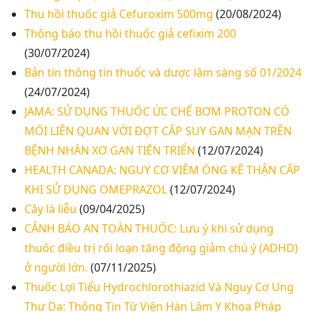
Thu hồi thuốc giả Cefuroxim 500mg
(20/08/2024)
Thông báo thu hồi thuốc giả cefixim 200
(30/07/2024)
Bản tin thông tin thuốc và dược lâm sàng số 01/2024
(24/07/2024)
JAMA: SỬ DỤNG THUỐC ỨC CHẾ BƠM PROTON CÓ
MỐI LIÊN QUAN VỚI ĐỢT CẤP SUY GAN MẠN TRÊN
BỆNH NHÂN XƠ GAN TIẾN TRIỂN
(12/07/2024)
HEALTH CANADA: NGUY CƠ VIÊM ỐNG KẼ THẬN CẤP
KHI SỬ DỤNG OMEPRAZOL
(12/07/2024)
Cây lá liễu
(09/04/2025)
CẢNH BÁO AN TOÀN THUỐC: Lưu ý khi sử dụng
thuốc điều trị rối loạn tăng động giảm chú ý (ADHD)
ở người lớn.
(07/11/2025)
Thuốc Lợi Tiểu Hydrochlorothiazid Và Nguy Cơ Ung
Thư Da: Thông Tin Từ Viện Hàn Lâm Y Khoa Pháp