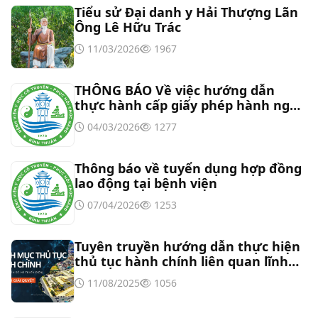
kỹ thuật số”
Tiểu sử Đại danh y Hải Thượng Lãn
Thư mời báo giá về Màn hình led phòng họp
Ông Lê Hữu Trác
11/03/2026
1967
Thư mời báo giá về việc vệ sinh máy lạnh các
khoa/phòng trong bệnh viện
THÔNG BÁO Về việc hướng dẫn
thực hành cấp giấy phép hành nghề
đối với chức danh Bác sĩ YHCT, Y sĩ
Thư mời báo giá về việc khảo sát hiện trạng và
04/03/2026
1277
YHCT
báo giá thi công mái che từ Khoa Dược đến Bếp
ăn từ thiện của Bệnh viện
Thông báo về tuyển dụng hợp đồng
Thư mời báo giá về việc mời báo giá thiết bị
lao động tại bệnh viện
07/04/2026
1253
Thư mời báo giá về việc sửa chữa nhà bảo vệ và
cổng số 2
Tuyên truyền hướng dẫn thực hiện
thủ tục hành chính liên quan lĩnh
Thư mời báo giá sửa chữa máy nước nóng tấm
vực tần số vô tuyến điện
11/08/2025
1056
phẵng