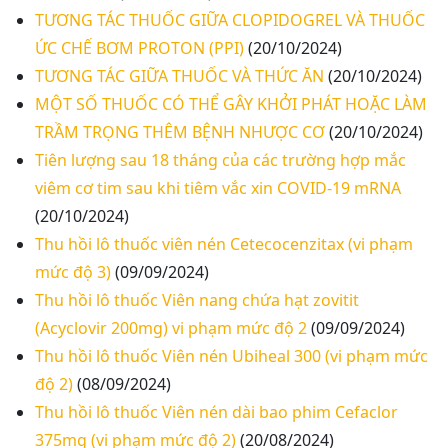
TƯƠNG TÁC THUỐC GIỮA CLOPIDOGREL VÀ THUỐC
ỨC CHẾ BƠM PROTON (PPI)
(20/10/2024)
TƯƠNG TÁC GIỮA THUỐC VÀ THỨC ĂN
(20/10/2024)
MỘT SỐ THUỐC CÓ THỂ GÂY KHỞI PHÁT HOẶC LÀM
TRẦM TRỌNG THÊM BỆNH NHƯỢC CƠ
(20/10/2024)
Tiên lượng sau 18 tháng của các trường hợp mắc
viêm cơ tim sau khi tiêm vắc xin COVID-19 mRNA
(20/10/2024)
Thu hồi lô thuốc viên nén Cetecocenzitax (vi phạm
mức độ 3)
(09/09/2024)
Thu hồi lô thuốc Viên nang chứa hạt zovitit
(Acyclovir 200mg) vi phạm mức độ 2
(09/09/2024)
Thu hồi lô thuốc Viên nén Ubiheal 300 (vi phạm mức
độ 2)
(08/09/2024)
Thu hồi lô thuốc Viên nén dài bao phim Cefaclor
375mg (vi phạm mức độ 2)
(20/08/2024)