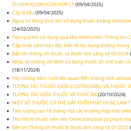
FLUOROQUINOLON HỢP LÝ
(09/04/2025)
Cây lá liễu
(09/04/2025)
Nguy cơ động kinh khi sử dụng thuốc kháng histamin t
(24/02/2025)
Hậu quả khi sử dụng quá liều metformin: Thông tin từ
Cập nhật cảnh báo đặc biệt về tác dụng không mong
Bản tin thông tin thuốc và dược lâm sàng số 02/2024
Nhắc lại chống chỉ định sử dụng thuốc ức chế men chu
(18/11/2024)
Hội chứng viêm ruột liên quan đến kháng sinh amoxici
TƯƠNG TÁC THUỐC GIỮA CLOPIDOGREL VÀ THUỐC Ứ
TƯƠNG TÁC GIỮA THUỐC VÀ THỨC ĂN
(20/10/2024)
MỘT SỐ THUỐC CÓ THỂ GÂY KHỞI PHÁT HOẶC LÀM
Tiên lượng sau 18 tháng của các trường hợp mắc viê
Thu hồi lô thuốc viên nén Cetecocenzitax (vi phạm mứ
Bản tin Thông tin thuốc & Dược lâm sàng Số 01/2025