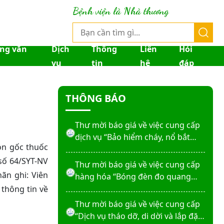
Thư mời báo giá về việc sửa chữa
Bệnh viện là Nhà thương
nhà bảo vệ và cổng số 2
Thư mời báo giá sửa chữa máy
ống văn
Dịch
Thông
Liên
Hỏi
nước nóng tấm phẵng
vụ
tin
hệ
đáp
Thư mời báo giá về việc In bìa hồ
THÔNG BÁO
sơ bệnh án, Sổ y bạ năm 2026
Thư mời báo giá về việc cung cấp
dịch vụ “Bảo hiểm cháy, nổ bắt
ồn gốc thuốc
buộc năm 2026"
số 64/SYT-NV
Thư mời báo giá về việc cung cấp
ãn ghi: Viên
hàng hóa “Bóng đèn đo quang
phổ máy xét nghiệm sinh hóa
thông tin về
Erba XL-200 (LAMP-ASSY)
Thư mời báo giá về việc cung cấp
“Dịch vụ tháo dỡ, di dời và lắp đặt