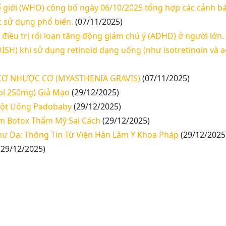
hế giới (WHO) công bố ngày 06/10/2025 tổng hợp các cảnh b
c sử dụng phổ biến.
(07/11/2025)
ều trị rối loạn tăng động giảm chú ý (ADHD) ở người lớn.
SH) khi sử dụng retinoid dạng uống (như isotretinoin và ac
CƠ NHƯỢC CƠ (MYASTHENIA GRAVIS)
(07/11/2025)
ol 250mg) Giả Mạo
(29/12/2025)
Bột Uống Padobaby
(29/12/2025)
m Botox Thẩm Mỹ Sai Cách
(29/12/2025)
hư Da: Thông Tin Từ Viện Hàn Lâm Y Khoa Pháp
(29/12/2025
(29/12/2025)