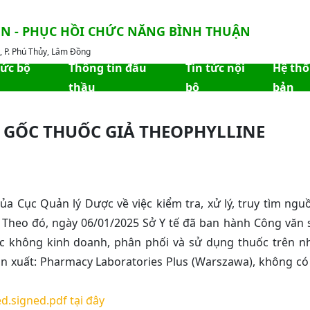
ỀN - PHỤC HỒI CHỨC NĂNG BÌNH THUẬN
 P. Phú Thủy, Lâm Đồng
hức bộ
Thông tin đấu
Tin tức nội
Hệ th
thầu
bộ
bản
N GỐC THUỐC GIẢ THEOPHYLLINE
a Cục Quản lý Dược về việc kiểm tra, xử lý, truy tìm ngu
eo đó, ngày 06/01/2025 Sở Y tế đã ban hành Công văn 
c không kinh doanh, phân phối và sử dụng thuốc trên nh
 xuất: Pharmacy Laboratories Plus (Warszawa), không có 
d.signed.pdf tại đây