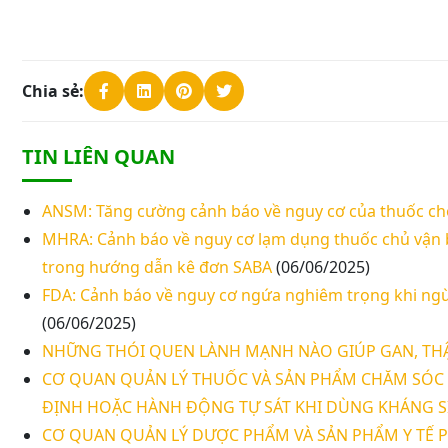
Chia sẻ:
TIN LIÊN QUAN
ANSM: Tăng cường cảnh báo về nguy cơ của thuốc chố
MHRA: Cảnh báo về nguy cơ lạm dụng thuốc chủ vận be
trong hướng dẫn kê đơn SABA
(06/06/2025)
FDA: Cảnh báo về nguy cơ ngứa nghiêm trọng khi ngừ
(06/06/2025)
NHỮNG THÓI QUEN LÀNH MẠNH NÀO GIÚP GAN, THẬ
CƠ QUAN QUẢN LÝ THUỐC VÀ SẢN PHẨM CHĂM SÓC 
ĐỊNH HOẶC HÀNH ĐỘNG TỰ SÁT KHI DÙNG KHÁNG
CƠ QUAN QUẢN LÝ DƯỢC PHẨM VÀ SẢN PHẨM Y TẾ P