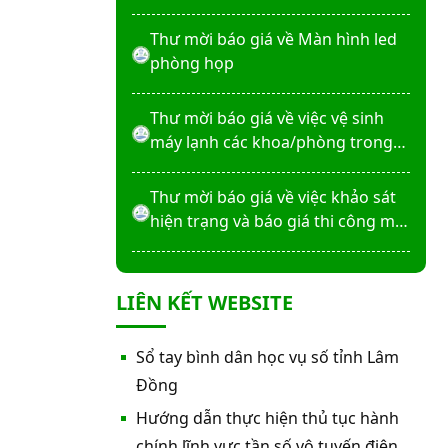
máy X-Quang thường quy và kỹ
thuật số”
Thư mời báo giá về Màn hình led
phòng họp
Thư mời báo giá về việc vệ sinh
máy lạnh các khoa/phòng trong
bệnh viện
Thư mời báo giá về việc khảo sát
hiện trạng và báo giá thi công mái
che từ Khoa Dược đến Bếp ăn từ
thiện của Bệnh viện
Thư mời báo giá về việc mời báo
LIÊN KẾT WEBSITE
giá thiết bị
Thư mời báo giá về việc sửa chữa
Sổ tay bình dân học vụ số tỉnh Lâm
nhà bảo vệ và cổng số 2
Đồng
Hướng dẫn thực hiện thủ tục hành
Thư mời báo giá sửa chữa máy
chính lĩnh vực tần số vô tuyến điện