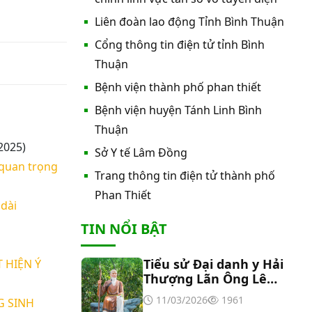
nước nóng tấm phẵng
Liên đoàn lao động Tỉnh Bình Thuận
Cổng thông tin điện tử tỉnh Bình
Thư mời báo giá về việc In bìa hồ
sơ bệnh án, Sổ y bạ năm 2026
Thuận
Bệnh viện thành phố phan thiết
Thư mời báo giá về việc cung cấp
Bệnh viện huyện Tánh Linh Bình
dịch vụ “Bảo hiểm cháy, nổ bắt
Thuận
buộc năm 2026"
2025)
Sở Y tế Lâm Đồng
Thư mời báo giá về việc cung cấp
 quan trọng
hàng hóa “Bóng đèn đo quang
Trang thông tin điện tử thành phố
phổ máy xét nghiệm sinh hóa
Phan Thiết
dài
Erba XL-200 (LAMP-ASSY)
Thư mời báo giá về việc cung cấp
TIN NỔI BẬT
“Dịch vụ tháo dỡ, di dời và lắp đặt
máy X-Quang thường quy và kỹ
thuật số”
Tiểu sử Đại danh y Hải
 HIỆN Ý
Thư mời báo giá về Màn hình led
Thượng Lãn Ông Lê
phòng họp
Hữu Trác
11/03/2026
1961
G SINH