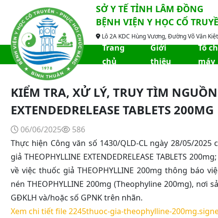
SỞ Y TẾ TỈNH LÂM ĐỒNG
BỆNH VIỆN Y HỌC CỔ TRUY
Lô 2A KDC Hùng Vương, Đường Võ Văn Kiệt,
Trang
Giới
Tổ c
chủ
thiệu
máy
KIỂM TRA, XỬ LÝ, TRUY TÌM NGUỒ
EXTENDEDRELEASE TABLETS 200MG
06/06/2025
586
Thực hiện Công văn số 1430/QLD-CL ngày 28/05/2025 củ
giả THEOPHYLLINE EXTENDEDRELEASE TABLETS 200mg; Th
về việc thuốc giả THEOPHYLLINE 200mg thông báo việ
nén THEOPHYLLINE 200mg (Theophyline 200mg), nơi sản
GĐKLH và/hoặc số GPNK trên nhãn.
Xem chi tiết file 2245thuoc-gia-theophylline-200mg.signe