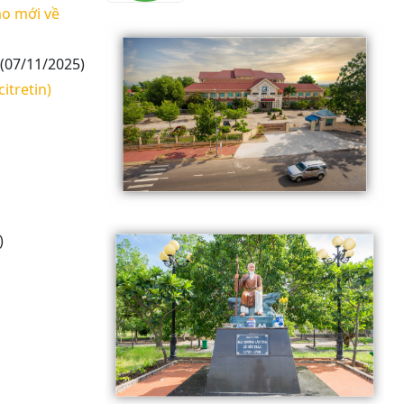
áo mới về
(07/11/2025)
itretin)
)