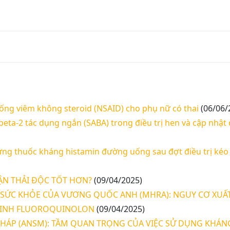
ng viêm không steroid (NSAID) cho phụ nữ có thai
(06/06/
ta-2 tác dụng ngắn (SABA) trong điều trị hen và cập nhật
ng thuốc kháng histamin đường uống sau đợt điều trị kéo 
N THẢI ĐỘC TỐT HƠN?
(09/04/2025)
SỨC KHỎE CỦA VƯƠNG QUỐC ANH (MHRA): NGUY CƠ XUẤT
 SINH FLUOROQUINOLON
(09/04/2025)
HÁP (ANSM): TẦM QUAN TRỌNG CỦA VIỆC SỬ DỤNG KHÁN