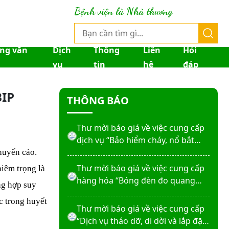
Thư mời báo giá về việc sửa chữa
Bệnh viện là Nhà thương
nhà bảo vệ và cổng số 2
Thư mời báo giá sửa chữa máy
ống văn
Dịch
Thông
Liên
Hỏi
nước nóng tấm phẵng
vụ
tin
hệ
đáp
Thư mời báo giá về việc In bìa hồ
IP
THÔNG BÁO
sơ bệnh án, Sổ y bạ năm 2026
Thư mời báo giá về việc cung cấp
dịch vụ “Bảo hiểm cháy, nổ bắt
buộc năm 2026"
khuyến cáo.
Thư mời báo giá về việc cung cấp
hiêm trọng là
hàng hóa “Bóng đèn đo quang
ng hợp suy
phổ máy xét nghiệm sinh hóa
c trong huyết
Erba XL-200 (LAMP-ASSY)
Thư mời báo giá về việc cung cấp
“Dịch vụ tháo dỡ, di dời và lắp đặt