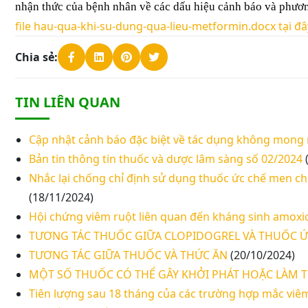
nhận thức của bệnh nhân về các dấu hiệu cảnh báo và phươ
file hau-qua-khi-su-dung-qua-lieu-metformin.docx tại đâ
Chia sẻ:
TIN LIÊN QUAN
Cập nhật cảnh báo đặc biệt về tác dụng không mong
Bản tin thông tin thuốc và dược lâm sàng số 02/2024
Nhắc lại chống chỉ định sử dụng thuốc ức chế men chu
(18/11/2024)
Hội chứng viêm ruột liên quan đến kháng sinh amoxici
TƯƠNG TÁC THUỐC GIỮA CLOPIDOGREL VÀ THUỐC Ứ
TƯƠNG TÁC GIỮA THUỐC VÀ THỨC ĂN
(20/10/2024)
MỘT SỐ THUỐC CÓ THỂ GÂY KHỞI PHÁT HOẶC LÀM
Tiên lượng sau 18 tháng của các trường hợp mắc viê