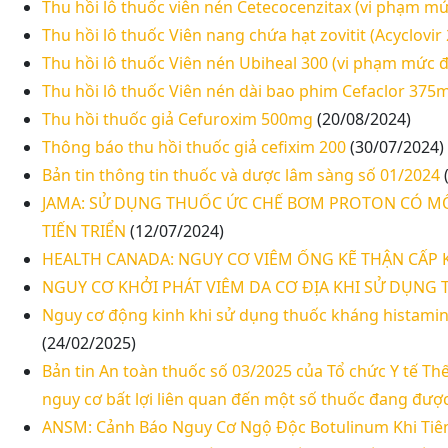
Thu hồi lô thuốc viên nén Cetecocenzitax (vi phạm mứ
Thu hồi lô thuốc Viên nang chứa hạt zovitit (Acyclov
Thu hồi lô thuốc Viên nén Ubiheal 300 (vi phạm mức đ
Thu hồi lô thuốc Viên nén dài bao phim Cefaclor 375
Thu hồi thuốc giả Cefuroxim 500mg
(20/08/2024)
Thông báo thu hồi thuốc giả cefixim 200
(30/07/2024)
Bản tin thông tin thuốc và dược lâm sàng số 01/2024
JAMA: SỬ DỤNG THUỐC ỨC CHẾ BƠM PROTON CÓ MỐ
TIẾN TRIỂN
(12/07/2024)
HEALTH CANADA: NGUY CƠ VIÊM ỐNG KẼ THẬN CẤP
NGUY CƠ KHỞI PHÁT VIÊM DA CƠ ĐỊA KHI SỬ DỤNG
Nguy cơ động kinh khi sử dụng thuốc kháng histamin t
(24/02/2025)
Bản tin An toàn thuốc số 03/2025 của Tổ chức Y tế T
nguy cơ bất lợi liên quan đến một số thuốc đang đượ
ANSM: Cảnh Báo Nguy Cơ Ngộ Độc Botulinum Khi Tiê