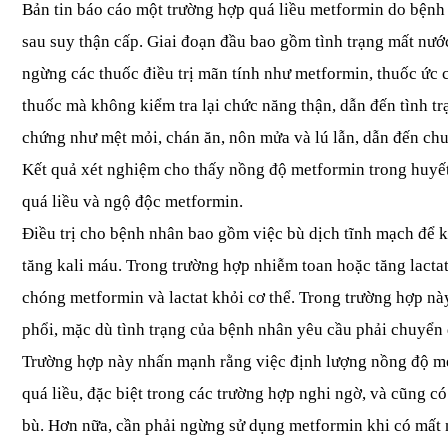
Bản tin báo cáo một trường hợp quá liều metformin do bệnh 
sau suy thận cấp. Giai đoạn đầu bao gồm tình trạng mất nướ
ngừng các thuốc điều trị mãn tính như metformin, thuốc ức c
thuốc mà không kiểm tra lại chức năng thận, dẫn đến tình tr
chứng như mệt mỏi, chán ăn, nôn mửa và lú lẫn, dẫn đến chu
Kết quả xét nghiệm cho thấy nồng độ metformin trong huyết t
quá liều và ngộ độc metformin.
Điều trị cho bệnh nhân bao gồm việc bù dịch tĩnh mạch để kh
tăng kali máu. Trong trường hợp nhiễm toan hoặc tăng lactat
chóng metformin và lactat khỏi cơ thể. Trong trường hợp nà
phổi, mặc dù tình trạng của bệnh nhân yêu cầu phải chuyển đ
Trường hợp này nhấn mạnh rằng việc định lượng nồng độ met
quá liều, đặc biệt trong các trường hợp nghi ngờ, và cũng c
bù. Hơn nữa, cần phải ngừng sử dụng metformin khi có mất nư