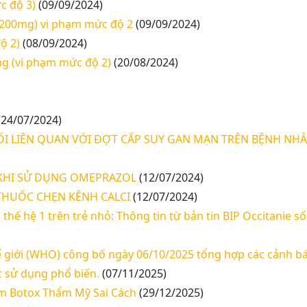
c độ 3)
(09/09/2024)
ir 200mg) vi phạm mức độ 2
(09/09/2024)
ộ 2)
(08/09/2024)
mg (vi phạm mức độ 2)
(20/08/2024)
(24/07/2024)
I LIÊN QUAN VỚI ĐỢT CẤP SUY GAN MẠN TRÊN BỆNH NH
 KHI SỬ DỤNG OMEPRAZOL
(12/07/2024)
 THUỐC CHẸN KÊNH CALCI
(12/07/2024)
hế hệ 1 trên trẻ nhỏ: Thông tin từ bản tin BIP Occitanie s
hế giới (WHO) công bố ngày 06/10/2025 tổng hợp các cảnh b
c sử dụng phổ biến.
(07/11/2025)
m Botox Thẩm Mỹ Sai Cách
(29/12/2025)