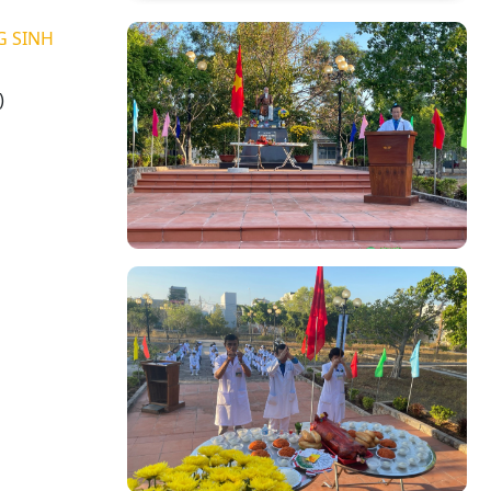
G SINH
)