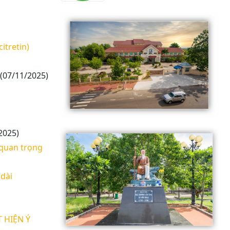
itretin)
(07/11/2025)
2025)
 quan trọng
dài
 HIỆN Ý