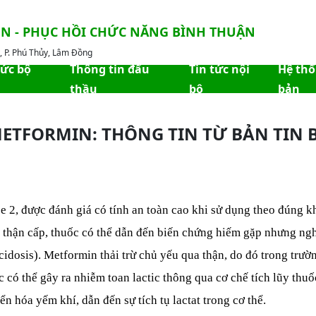
ỀN - PHỤC HỒI CHỨC NĂNG BÌNH THUẬN
 P. Phú Thủy, Lâm Đồng
hức bộ
Thông tin đấu
Tin tức nội
Hệ th
thầu
bộ
bản
ETFORMIN: THÔNG TIN TỪ BẢN TIN B
pe 2, được đánh giá có tính an toàn cao khi sử dụng theo đúng 
uy thận cấp, thuốc có thể dẫn đến biến chứng hiếm gặp nhưng ng
idosis). Metformin thải trừ chủ yếu qua thận, do đó trong trườ
có thể gây ra nhiễm toan lactic thông qua cơ chế tích lũy thuố
n hóa yếm khí, dẫn đến sự tích tụ lactat trong cơ thể.