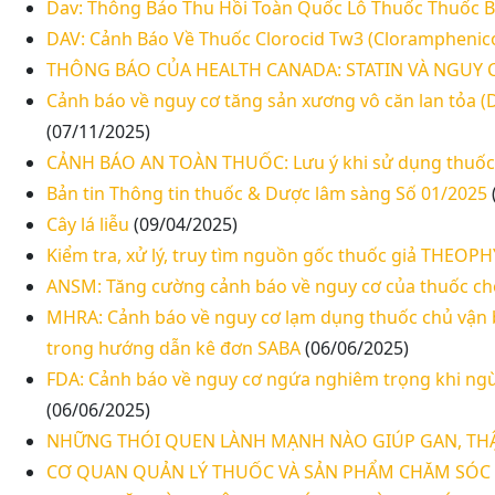
Dav: Thông Báo Thu Hồi Toàn Quốc Lô Thuốc Thuốc 
DAV: Cảnh Báo Về Thuốc Clorocid Tw3 (Cloramphenic
THÔNG BÁO CỦA HEALTH CANADA: STATIN VÀ NGUY 
Cảnh báo về nguy cơ tăng sản xương vô căn lan tỏa (DI
(07/11/2025)
CẢNH BÁO AN TOÀN THUỐC: Lưu ý khi sử dụng thuốc đi
Bản tin Thông tin thuốc & Dược lâm sàng Số 01/2025
Cây lá liễu
(09/04/2025)
Kiểm tra, xử lý, truy tìm nguồn gốc thuốc giả THE
ANSM: Tăng cường cảnh báo về nguy cơ của thuốc chố
MHRA: Cảnh báo về nguy cơ lạm dụng thuốc chủ vận be
trong hướng dẫn kê đơn SABA
(06/06/2025)
FDA: Cảnh báo về nguy cơ ngứa nghiêm trọng khi ngừ
(06/06/2025)
NHỮNG THÓI QUEN LÀNH MẠNH NÀO GIÚP GAN, THẬ
CƠ QUAN QUẢN LÝ THUỐC VÀ SẢN PHẨM CHĂM SÓC 