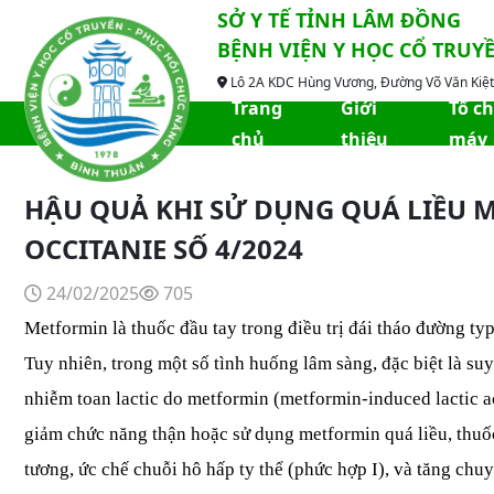
SỞ Y TẾ TỈNH LÂM ĐỒNG
BỆNH VIỆN Y HỌC CỔ TRUY
Lô 2A KDC Hùng Vương, Đường Võ Văn Kiệt,
Trang
Giới
Tổ c
chủ
thiệu
máy
HẬU QUẢ KHI SỬ DỤNG QUÁ LIỀU M
OCCITANIE SỐ 4/2024
24/02/2025
705
Metformin là thuốc đầu tay trong điều trị đái tháo đường ty
Tuy nhiên, trong một số tình huống lâm sàng, đặc biệt là s
nhiễm toan lactic do metformin (metformin-induced lactic ac
giảm chức năng thận hoặc sử dụng metformin quá liều, thuốc 
tương, ức chế chuỗi hô hấp ty thể (phức hợp I), và tăng chuyể