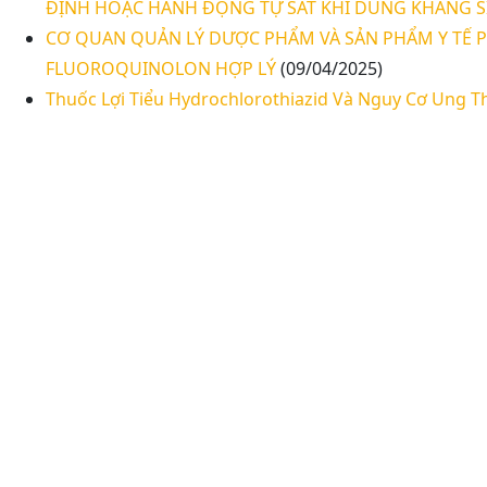
ĐỊNH HOẶC HÀNH ĐỘNG TỰ SÁT KHI DÙNG KHÁNG
CƠ QUAN QUẢN LÝ DƯỢC PHẨM VÀ SẢN PHẨM Y TẾ P
FLUOROQUINOLON HỢP LÝ
(09/04/2025)
Thuốc Lợi Tiểu Hydrochlorothiazid Và Nguy Cơ Ung T