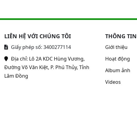
LIÊN HỆ VỚI CHÚNG TÔI
THÔNG TIN
Giấy phép số: 3400277114
Giới thiệu
Địa chỉ:
Lô 2A KDC Hùng Vương,
Hoạt động
Đường Võ Văn Kiệt, P. Phú Thủy, Tỉnh
Album ảnh
Lâm Đồng
Videos
uộc về Bệnh viện Y học cổ truyền - Phục hồi chức năng Bình Thu