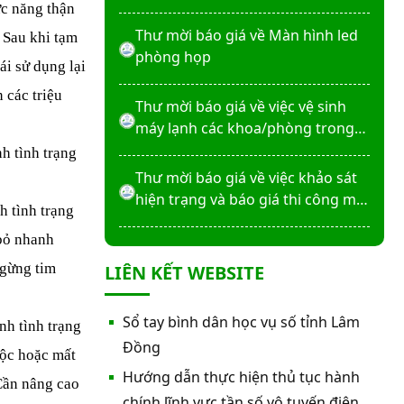
máy X-Quang thường quy và kỹ
ức năng thận
thuật số”
Thư mời báo giá về Màn hình led
 Sau khi tạm
phòng họp
ái sử dụng lại
 các triệu
Thư mời báo giá về việc vệ sinh
máy lạnh các khoa/phòng trong
bệnh viện
h tình trạng
Thư mời báo giá về việc khảo sát
hiện trạng và báo giá thi công mái
h tình trạng
che từ Khoa Dược đến Bếp ăn từ
 bỏ nhanh
thiện của Bệnh viện
Thư mời báo giá về việc mời báo
ngừng tim
LIÊN KẾT WEBSITE
giá thiết bị
Thư mời báo giá về việc sửa chữa
Sổ tay bình dân học vụ số tỉnh Lâm
nh tình trạng
nhà bảo vệ và cổng số 2
Đồng
độc hoặc mất
Hướng dẫn thực hiện thủ tục hành
 Cần nâng cao
Thư mời báo giá sửa chữa máy
chính lĩnh vực tần số vô tuyến điện