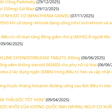
Bột Uống Padobaby
(29/12/2025)
ol 250mg) Giả Mạo
(29/12/2025)
CƠ NHƯỢC CƠ (MYASTHENIA GRAVIS)
(07/11/2025)
SH) khi sử dụng retinoid dạng uống (như isotretinoin và ac
ều trị rối loạn tăng động giảm chú ý (ADHD) ở người lớn.
(09/06/2025)
OPHYLLINE EXTENDEDRELEASE TABLETS 200mg
(06/06/2025)
ng viêm không steroid (NSAID) cho phụ nữ có thai
(06/06/
ta-2 tác dụng ngắn (SABA) trong điều trị hen và cập nhật
ng thuốc kháng histamin đường uống sau đợt điều trị kéo 
N THẢI ĐỘC TỐT HƠN?
(09/04/2025)
SỨC KHỎE CỦA VƯƠNG QUỐC ANH (MHRA): NGUY CƠ XUẤT