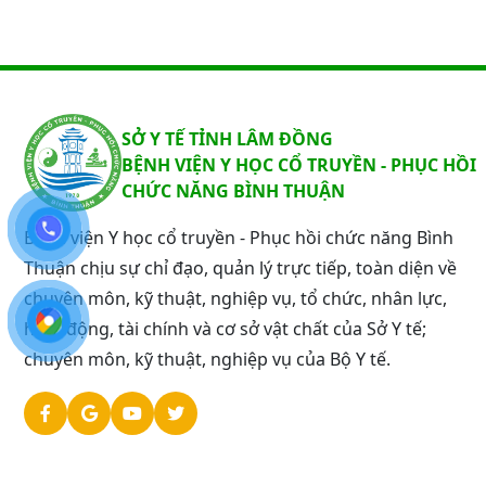
SỞ Y TẾ TỈNH LÂM ĐỒNG
BỆNH VIỆN Y HỌC CỔ TRUYỀN - PHỤC HỒI
CHỨC NĂNG BÌNH THUẬN
Bệnh viện Y học cổ truyền - Phục hồi chức năng Bình
Thuận chịu sự chỉ đạo, quản lý trực tiếp, toàn diện về
chuyên môn, kỹ thuật, nghiệp vụ, tổ chức, nhân lực,
hoạt động, tài chính và cơ sở vật chất của Sở Y tế;
chuyên môn, kỹ thuật, nghiệp vụ của Bộ Y tế.
©Bản quyền 2024
th