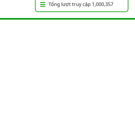
Tổng lượt truy cập
1,000,357
ận
. Thiết kế bởi
VUTA