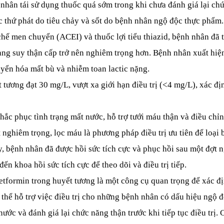
nhân tái sử dụng thuốc quá sớm trong khi chưa đánh giá lại ch
c thứ phát do tiêu chảy và sốt do bệnh nhân ngộ độc thực phẩm.
hế men chuyển (ACEI) và thuốc lợi tiểu thiazid, bệnh nhân đã t
ạng suy thận cấp trở nên nghiêm trọng hơn. Bệnh nhân xuất hiện
yển hóa mất bù và nhiễm toan lactic nặng.
ương đạt 30 mg/L, vượt xa giới hạn điều trị (<4 mg/L), xác địn
ắc phục tình trạng mất nước, hỗ trợ tưới máu thận và điều chỉn
 nghiêm trọng, lọc máu là phương pháp điều trị ưu tiên để loại
y, bệnh nhân đã được hồi sức tích cực và phục hồi sau một đợt 
ến khoa hồi sức tích cực để theo dõi và điều trị tiếp.
formin trong huyết tương là một công cụ quan trọng để xác đị
ó thể hỗ trợ việc điều trị cho những bệnh nhân có dấu hiệu ngộ 
ớc và đánh giá lại chức năng thận trước khi tiếp tục điều trị.