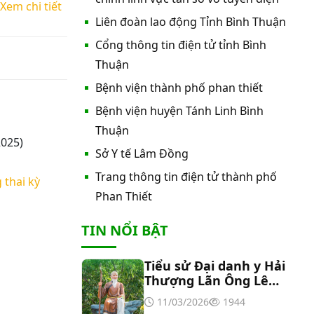
Xem chi tiết
nước nóng tấm phẵng
Liên đoàn lao động Tỉnh Bình Thuận
Cổng thông tin điện tử tỉnh Bình
Thư mời báo giá về việc In bìa hồ
sơ bệnh án, Sổ y bạ năm 2026
Thuận
Bệnh viện thành phố phan thiết
Thư mời báo giá về việc cung cấp
Bệnh viện huyện Tánh Linh Bình
dịch vụ “Bảo hiểm cháy, nổ bắt
Thuận
buộc năm 2026"
2025)
Sở Y tế Lâm Đồng
Thư mời báo giá về việc cung cấp
hàng hóa “Bóng đèn đo quang
Trang thông tin điện tử thành phố
 thai kỳ
phổ máy xét nghiệm sinh hóa
Phan Thiết
Erba XL-200 (LAMP-ASSY)
Thư mời báo giá về việc cung cấp
TIN NỔI BẬT
“Dịch vụ tháo dỡ, di dời và lắp đặt
máy X-Quang thường quy và kỹ
thuật số”
Tiểu sử Đại danh y Hải
Thư mời báo giá về Màn hình led
Thượng Lãn Ông Lê
phòng họp
Hữu Trác
11/03/2026
1944