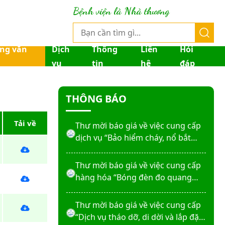
Thư mời báo giá về việc sửa chữa
Bệnh viện là Nhà thương
nhà bảo vệ và cổng số 2
Thư mời báo giá sửa chữa máy
ống văn
Dịch
Thông
Liên
Hỏi
nước nóng tấm phẵng
vụ
tin
hệ
đáp
Thư mời báo giá về việc In bìa hồ
THÔNG BÁO
sơ bệnh án, Sổ y bạ năm 2026
Tải về
Thư mời báo giá về việc cung cấp
dịch vụ “Bảo hiểm cháy, nổ bắt
buộc năm 2026"
Thư mời báo giá về việc cung cấp
hàng hóa “Bóng đèn đo quang
phổ máy xét nghiệm sinh hóa
Erba XL-200 (LAMP-ASSY)
Thư mời báo giá về việc cung cấp
“Dịch vụ tháo dỡ, di dời và lắp đặt