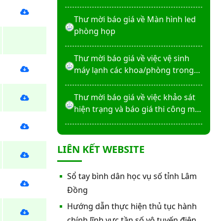
máy X-Quang thường quy và kỹ
thuật số”
Thư mời báo giá về Màn hình led
phòng họp
Thư mời báo giá về việc vệ sinh
máy lạnh các khoa/phòng trong
bệnh viện
Thư mời báo giá về việc khảo sát
hiện trạng và báo giá thi công mái
che từ Khoa Dược đến Bếp ăn từ
thiện của Bệnh viện
Thư mời báo giá về việc mời báo
LIÊN KẾT WEBSITE
giá thiết bị
Thư mời báo giá về việc sửa chữa
Sổ tay bình dân học vụ số tỉnh Lâm
nhà bảo vệ và cổng số 2
Đồng
Hướng dẫn thực hiện thủ tục hành
Thư mời báo giá sửa chữa máy
chính lĩnh vực tần số vô tuyến điện