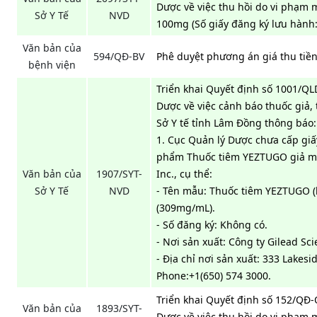
Dược về việc thu hồi do vi phạm 
Sở Y Tế
NVD
100mg (Số giấy đăng ký lưu hành:
Văn bản của
594/QĐ-BV
Phê duyệt phương án giá thu tiề
bệnh viện
Triển khai Quyết định số 1001/QL
Dược về việc cảnh báo thuốc giả, 
Sở Y tế tỉnh Lâm Đồng thông báo:
1. Cục Quản lý Dược chưa cấp gi
phẩm Thuốc tiêm YEZTUGO giả mạ
Văn bản của
1907/SYT-
Inc., cụ thể:
Sở Y Tế
NVD
- Tên mẫu: Thuốc tiêm YEZTUGO (l
(309mg/mL).
- Số đăng ký: Không có.
- Nơi sản xuất: Công ty Gilead Sci
- Địa chỉ nơi sản xuất: 333 Lakesi
Phone:+1(650) 574 3000.
Triển khai Quyết định số 152/QĐ
Văn bản của
1893/SYT-
Dược về việc thu hồi do vi phạm 