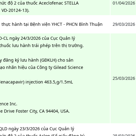
mức độ 2 của thuốc Aceclofenac STELLA
01/04/2026
 VD-20124-13).
n thực hành tại Bệnh viện YHCT - PHCN Bình Thuận
29/03/2026
D-CL ngày 24/3/2026 của Cục Quản lý
thuốc lưu hành trái phép trên thị trường.
ấy đăng ký lưu hành (GĐKLH) cho sản
o nhãn hiệu của Công ty Gilead Science
25/03/2026
enacapavir) injection 463.5,g/1.5mL
ence Inc.
de Drive Foster City, CA 94404, USA.
-QLD ngày 23/3/2026 của Cục Quản lý
mức độ 2 của thuốc Aclon (Số giấy đăng ký
25/03/2026