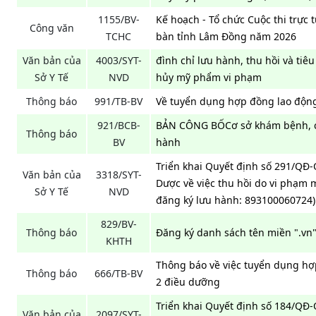
1155/BV-
Kế hoạch - Tổ chức Cuộc thi trực t
Công văn
TCHC
bàn tỉnh Lâm Đồng năm 2026
Văn bản của
4003/SYT-
đình chỉ lưu hành, thu hồi và tiêu
Sở Y Tế
NVD
hủy mỹ phẩm vi phạm
Thông báo
991/TB-BV
Về tuyển dụng hợp đồng lao động 
921/BCB-
BẢN CÔNG BỐCơ sở khám bệnh, ch
Thông báo
BV
hành
Triển khai Quyết định số 291/QĐ
Văn bản của
3318/SYT-
Dược về việc thu hồi do vi phạm m
Sở Y Tế
NVD
đăng ký lưu hành: 893100060724)
829/BV-
Thông báo
Đăng ký danh sách tên miền ".vn"
KHTH
Thông báo về việc tuyển dụng hợp
Thông báo
666/TB-BV
2 điều dưỡng
Triển khai Quyết định số 184/QĐ
Văn bản của
2097/SYT-