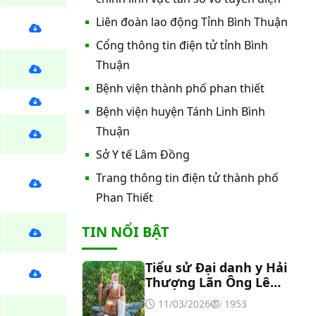
nước nóng tấm phẵng
Liên đoàn lao động Tỉnh Bình Thuận
Cổng thông tin điện tử tỉnh Bình
Thư mời báo giá về việc In bìa hồ
sơ bệnh án, Sổ y bạ năm 2026
Thuận
Bệnh viện thành phố phan thiết
Thư mời báo giá về việc cung cấp
Bệnh viện huyện Tánh Linh Bình
dịch vụ “Bảo hiểm cháy, nổ bắt
Thuận
buộc năm 2026"
Sở Y tế Lâm Đồng
Thư mời báo giá về việc cung cấp
hàng hóa “Bóng đèn đo quang
Trang thông tin điện tử thành phố
phổ máy xét nghiệm sinh hóa
Phan Thiết
Erba XL-200 (LAMP-ASSY)
Thư mời báo giá về việc cung cấp
TIN NỔI BẬT
“Dịch vụ tháo dỡ, di dời và lắp đặt
máy X-Quang thường quy và kỹ
thuật số”
Tiểu sử Đại danh y Hải
Thư mời báo giá về Màn hình led
Thượng Lãn Ông Lê
phòng họp
Hữu Trác
11/03/2026
1953