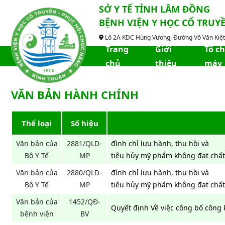
SỞ Y TẾ TỈNH LÂM ĐỒNG
BỆNH VIỆN Y HỌC CỔ TRUY
Lô 2A KDC Hùng Vương, Đường Võ Văn Kiệt,
Trang
Giới
Tổ c
chủ
thiệu
máy
VĂN BẢN HÀNH CHÍNH
Thể loại
Số hiệu
Văn bản của
2881/QLD-
đình chỉ lưu hành, thu hồi và
Bộ Y Tế
MP
tiêu hủy mỹ phẩm không đạt chấ
Văn bản của
2880/QLD-
đình chỉ lưu hành, thu hồi và
Bộ Y Tế
MP
tiêu hủy mỹ phẩm không đạt chấ
Văn bản của
1452/QĐ-
Quyết định Về việc công bố công
bệnh viện
BV