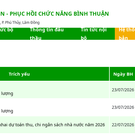
ỀN - PHỤC HỒI CHỨC NĂNG BÌNH THUẬN
 P. Phú Thủy, Lâm Đồng
hức bộ
Thông tin đấu
Tin tức nội
Hệ th
thầu
bộ
bản
Trích yếu
Ngày BH
23/07/2026
t lượng
23/07/2026
t lượng
 khai dự toán thu, chi ngân sách nhà nước năm 2026
22/07/2026