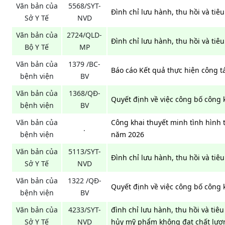
Văn bản của
5568/SYT-
Đình chỉ lưu hành, thu hồi và ti
Sở Y Tế
NVD
Văn bản của
2724/QLD-
Đình chỉ lưu hành, thu hồi và ti
Bộ Y Tế
MP
Văn bản của
1379 /BC-
Báo cáo Kết quả thực hiện công 
bệnh viện
BV
Văn bản của
1368/QĐ-
Quyết định về việc công bố công 
bệnh viện
BV
Văn bản của
Công khai thuyết minh tình hình
.
bệnh viện
năm 2026
Văn bản của
5113/SYT-
Đình chỉ lưu hành, thu hồi và ti
Sở Y Tế
NVD
Văn bản của
1322 /QĐ-
Quyết định về việc công bố công 
bệnh viện
BV
Văn bản của
4233/SYT-
đình chỉ lưu hành, thu hồi và tiêu
Sở Y Tế
NVD
hủy mỹ phẩm không đạt chất lượ