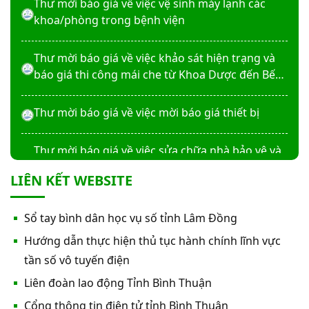
Thư mời báo giá về việc vệ sinh máy lạnh các
khoa/phòng trong bệnh viện
Thư mời báo giá về việc khảo sát hiện trạng và
báo giá thi công mái che từ Khoa Dược đến Bếp
ăn từ thiện của Bệnh viện
Thư mời báo giá về việc mời báo giá thiết bị
Thư mời báo giá về việc sửa chữa nhà bảo vệ và
cổng số 2
LIÊN KẾT WEBSITE
Thư mời báo giá sửa chữa máy nước nóng tấm
Sổ tay bình dân học vụ số tỉnh Lâm Đồng
phẵng
Hướng dẫn thực hiện thủ tục hành chính lĩnh vực
Thư mời báo giá về việc In bìa hồ sơ bệnh án, Sổ
tần số vô tuyến điện
y bạ năm 2026
Liên đoàn lao động Tỉnh Bình Thuận
Cổng thông tin điện tử tỉnh Bình Thuận