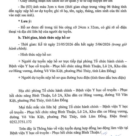
Thư mời báo giá về Màn hình led phòng họp
Thư mời báo giá về việc vệ sinh máy lạnh các
khoa/phòng trong bệnh viện
Thư mời báo giá về việc khảo sát hiện trạng và
báo giá thi công mái che từ Khoa Dược đến Bếp
ăn từ thiện của Bệnh viện
Thư mời báo giá về việc mời báo giá thiết bị
Thư mời báo giá về việc sửa chữa nhà bảo vệ và
cổng số 2