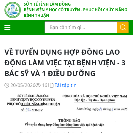
SỞ Y TẾ TỈNH LÂM ĐỒNG
BỆNH VIỆN Y HỌC CỔ TRUYỀN - PHỤC HỒI CHỨC NĂNG
BÌNH THUẬN
VỀ TUYỂN DỤNG HỢP ĐỒNG LAO
ĐỘNG LÀM VIỆC TẠI BỆNH VIỆN - 3
BÁC SỸ VÀ 1 ĐIỀU DƯỠNG
20/05/2026
161
Tải tập tin