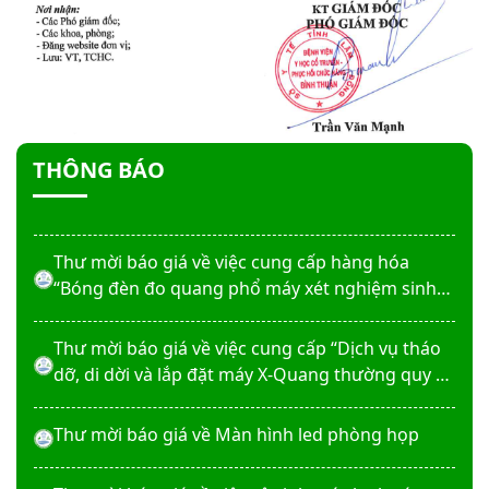
Thư mời báo giá sửa chữa máy nước nóng tấm
phẵng
Thư mời báo giá về việc In bìa hồ sơ bệnh án, Sổ
y bạ năm 2026
THÔNG BÁO
Thư mời báo giá về việc cung cấp dịch vụ “Bảo
hiểm cháy, nổ bắt buộc năm 2026"
Thư mời báo giá về việc cung cấp hàng hóa
“Bóng đèn đo quang phổ máy xét nghiệm sinh
hóa Erba XL-200 (LAMP-ASSY)
Thư mời báo giá về việc cung cấp “Dịch vụ tháo
dỡ, di dời và lắp đặt máy X-Quang thường quy và
kỹ thuật số”
Thư mời báo giá về Màn hình led phòng họp