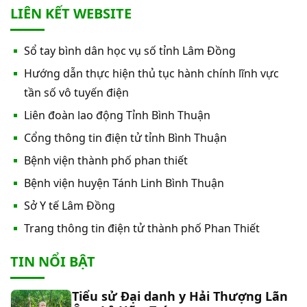
cổng số 2
LIÊN KẾT WEBSITE
Thư mời báo giá sửa chữa máy nước nóng tấm
Sổ tay bình dân học vụ số tỉnh Lâm Đồng
phẵng
Hướng dẫn thực hiện thủ tục hành chính lĩnh vực
Thư mời báo giá về việc In bìa hồ sơ bệnh án, Sổ
tần số vô tuyến điện
y bạ năm 2026
Liên đoàn lao động Tỉnh Bình Thuận
Cổng thông tin điện tử tỉnh Bình Thuận
Thư mời báo giá về việc cung cấp dịch vụ “Bảo
Bệnh viện thành phố phan thiết
hiểm cháy, nổ bắt buộc năm 2026"
Bệnh viện huyện Tánh Linh Bình Thuận
Thư mời báo giá về việc cung cấp hàng hóa
Sở Y tế Lâm Đồng
“Bóng đèn đo quang phổ máy xét nghiệm sinh
Trang thông tin điện tử thành phố Phan Thiết
hóa Erba XL-200 (LAMP-ASSY)
Thư mời báo giá về việc cung cấp “Dịch vụ tháo
TIN NỔI BẬT
dỡ, di dời và lắp đặt máy X-Quang thường quy và
kỹ thuật số”
Tiểu sử Đại danh y Hải Thượng Lãn