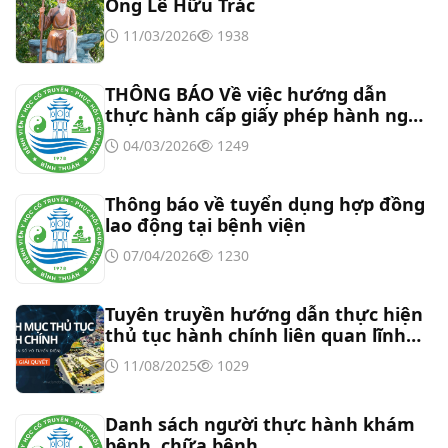
Thư mời báo giá về Màn hình led phòng họp
Ông Lê Hữu Trác
11/03/2026
1938
Thư mời báo giá về việc vệ sinh máy lạnh các
khoa/phòng trong bệnh viện
THÔNG BÁO Về việc hướng dẫn
thực hành cấp giấy phép hành nghề
đối với chức danh Bác sĩ YHCT, Y sĩ
Thư mời báo giá về việc khảo sát hiện trạng và
04/03/2026
1249
YHCT
báo giá thi công mái che từ Khoa Dược đến Bếp
ăn từ thiện của Bệnh viện
Thông báo về tuyển dụng hợp đồng
Thư mời báo giá về việc mời báo giá thiết bị
lao động tại bệnh viện
07/04/2026
1230
Thư mời báo giá về việc sửa chữa nhà bảo vệ và
cổng số 2
Tuyên truyền hướng dẫn thực hiện
thủ tục hành chính liên quan lĩnh
Thư mời báo giá sửa chữa máy nước nóng tấm
vực tần số vô tuyến điện
11/08/2025
1029
phẵng
Danh sách người thực hành khám
bệnh, chữa bệnh