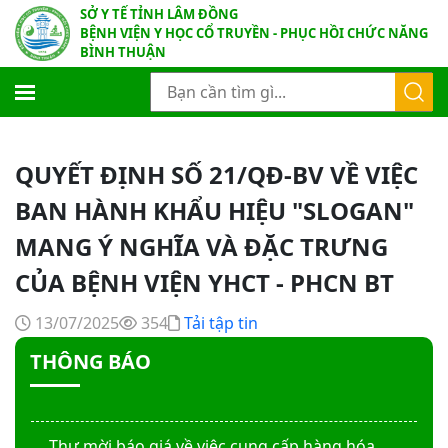
SỞ Y TẾ TỈNH LÂM ĐỒNG
báo giá thi công mái che từ Khoa Dược đến Bếp
BỆNH VIỆN Y HỌC CỔ TRUYỀN - PHỤC HỒI CHỨC NĂNG
ăn từ thiện của Bệnh viện
BÌNH THUẬN
Thư mời báo giá về việc mời báo giá thiết bị
Thư mời báo giá về việc sửa chữa nhà bảo vệ và
cổng số 2
QUYẾT ĐỊNH SỐ 21/QĐ-BV VỀ VIỆC
BAN HÀNH KHẨU HIỆU "SLOGAN"
Thư mời báo giá sửa chữa máy nước nóng tấm
phẵng
MANG Ý NGHĨA VÀ ĐẶC TRƯNG
CỦA BỆNH VIỆN YHCT - PHCN BT
Thư mời báo giá về việc In bìa hồ sơ bệnh án, Sổ
y bạ năm 2026
13/07/2025
354
Tải tập tin
THÔNG BÁO
Thư mời báo giá về việc cung cấp dịch vụ “Bảo
hiểm cháy, nổ bắt buộc năm 2026"
Thư mời báo giá về việc cung cấp hàng hóa