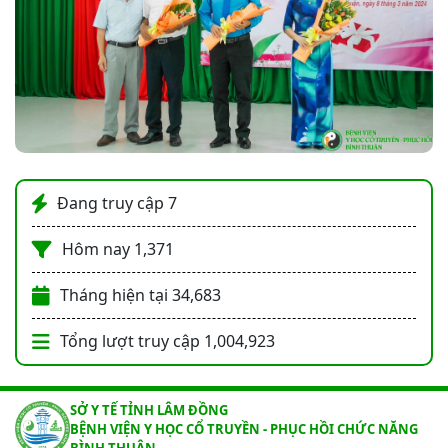
Đang truy cập
7
Hôm nay
1,371
Tháng hiện tại
34,683
Tổng lượt truy cập
1,004,923
SỞ Y TẾ TỈNH LÂM ĐỒNG
BỆNH VIỆN Y HỌC CỔ TRUYỀN - PHỤC HỒI CHỨC NĂNG