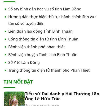
Thư mời báo giá sửa chữa máy nước nóng tấm
Sổ tay bình dân học vụ số tỉnh Lâm Đồng
phẵng
Hướng dẫn thực hiện thủ tục hành chính lĩnh vực
Thư mời báo giá về việc In bìa hồ sơ bệnh án, Sổ
tần số vô tuyến điện
y bạ năm 2026
Liên đoàn lao động Tỉnh Bình Thuận
Cổng thông tin điện tử tỉnh Bình Thuận
Thư mời báo giá về việc cung cấp dịch vụ “Bảo
Bệnh viện thành phố phan thiết
hiểm cháy, nổ bắt buộc năm 2026"
Bệnh viện huyện Tánh Linh Bình Thuận
Thư mời báo giá về việc cung cấp hàng hóa
Sở Y tế Lâm Đồng
“Bóng đèn đo quang phổ máy xét nghiệm sinh
Trang thông tin điện tử thành phố Phan Thiết
hóa Erba XL-200 (LAMP-ASSY)
Thư mời báo giá về việc cung cấp “Dịch vụ tháo
TIN NỔI BẬT
dỡ, di dời và lắp đặt máy X-Quang thường quy và
kỹ thuật số”
Tiểu sử Đại danh y Hải Thượng Lãn
Thư mời báo giá về Màn hình led phòng họp
Ông Lê Hữu Trác
11/03/2026
1958