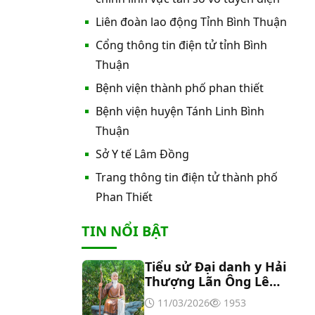
nước nóng tấm phẵng
Liên đoàn lao động Tỉnh Bình Thuận
Cổng thông tin điện tử tỉnh Bình
Thư mời báo giá về việc In bìa hồ
sơ bệnh án, Sổ y bạ năm 2026
Thuận
Bệnh viện thành phố phan thiết
Thư mời báo giá về việc cung cấp
Bệnh viện huyện Tánh Linh Bình
dịch vụ “Bảo hiểm cháy, nổ bắt
Thuận
buộc năm 2026"
Sở Y tế Lâm Đồng
Thư mời báo giá về việc cung cấp
hàng hóa “Bóng đèn đo quang
Trang thông tin điện tử thành phố
phổ máy xét nghiệm sinh hóa
Phan Thiết
Erba XL-200 (LAMP-ASSY)
Thư mời báo giá về việc cung cấp
TIN NỔI BẬT
“Dịch vụ tháo dỡ, di dời và lắp đặt
máy X-Quang thường quy và kỹ
thuật số”
Tiểu sử Đại danh y Hải
Thư mời báo giá về Màn hình led
Thượng Lãn Ông Lê
phòng họp
Hữu Trác
11/03/2026
1953