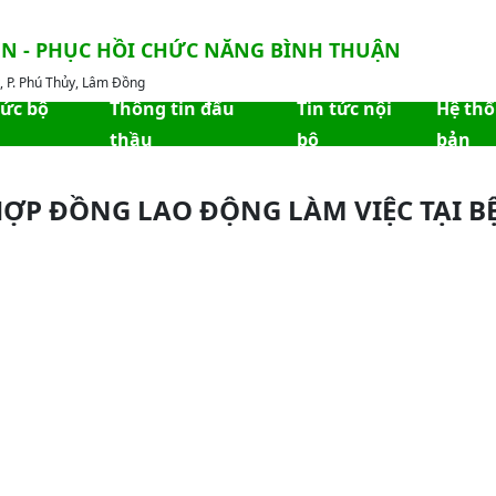
ỀN - PHỤC HỒI CHỨC NĂNG BÌNH THUẬN
 P. Phú Thủy, Lâm Đồng
hức bộ
Thông tin đấu
Tin tức nội
Hệ th
thầu
bộ
bản
HỢP ĐỒNG LAO ĐỘNG LÀM VIỆC TẠI B