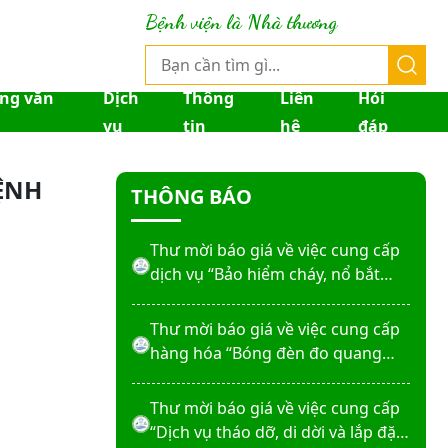
Thư mời báo giá về việc sửa chữa
Bệnh viện là Nhà thương
nhà bảo vệ và cổng số 2
Thư mời báo giá sửa chữa máy
ống văn
Dịch
Thông
Liên
Hỏi
nước nóng tấm phẵng
vụ
tin
hệ
đáp
Thư mời báo giá về việc In bìa hồ
ỆNH
THÔNG BÁO
sơ bệnh án, Sổ y bạ năm 2026
Thư mời báo giá về việc cung cấp
dịch vụ “Bảo hiểm cháy, nổ bắt
buộc năm 2026"
Thư mời báo giá về việc cung cấp
hàng hóa “Bóng đèn đo quang
phổ máy xét nghiệm sinh hóa
Erba XL-200 (LAMP-ASSY)
Thư mời báo giá về việc cung cấp
“Dịch vụ tháo dỡ, di dời và lắp đặt