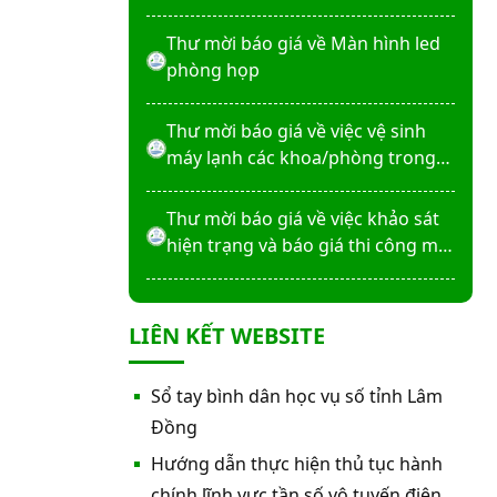
máy X-Quang thường quy và kỹ
thuật số”
Thư mời báo giá về Màn hình led
phòng họp
Thư mời báo giá về việc vệ sinh
máy lạnh các khoa/phòng trong
bệnh viện
Thư mời báo giá về việc khảo sát
hiện trạng và báo giá thi công mái
che từ Khoa Dược đến Bếp ăn từ
thiện của Bệnh viện
Thư mời báo giá về việc mời báo
LIÊN KẾT WEBSITE
giá thiết bị
Thư mời báo giá về việc sửa chữa
Sổ tay bình dân học vụ số tỉnh Lâm
nhà bảo vệ và cổng số 2
Đồng
Hướng dẫn thực hiện thủ tục hành
Thư mời báo giá sửa chữa máy
chính lĩnh vực tần số vô tuyến điện