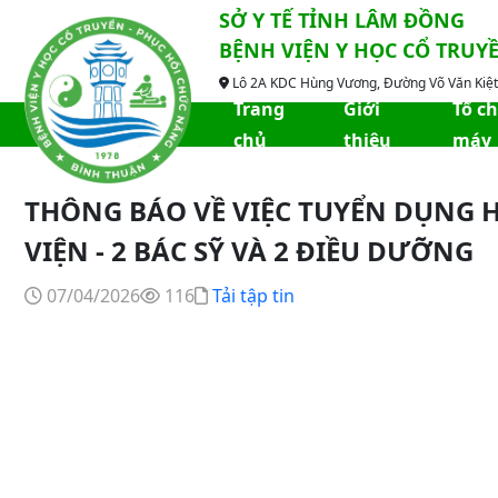
SỞ Y TẾ TỈNH LÂM ĐỒNG
BỆNH VIỆN Y HỌC CỔ TRUY
Lô 2A KDC Hùng Vương, Đường Võ Văn Kiệt,
Trang
Giới
Tổ c
chủ
thiệu
máy
THÔNG BÁO VỀ VIỆC TUYỂN DỤNG 
VIỆN - 2 BÁC SỸ VÀ 2 ĐIỀU DƯỠNG
07/04/2026
116
Tải tập tin