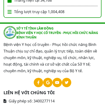
Tháng hiện tại
34,168
Tổng lượt truy cập
1,004,408
SỞ Y TẾ TỈNH LÂM ĐỒNG
BỆNH VIỆN Y HỌC CỔ TRUYỀN - PHỤC HỒI CHỨC NĂNG
BÌNH THUẬN
Bệnh viện Y học cổ truyền - Phục hồi chức năng Bình
Thuận chịu sự chỉ đạo, quản lý trực tiếp, toàn diện về
chuyên môn, kỹ thuật, nghiệp vụ, tổ chức, nhân lực,
hoạt động, tài chính và cơ sở vật chất của Sở Y tế;
chuyên môn, kỹ thuật, nghiệp vụ của Bộ Y tế.
LIÊN HỆ VỚI CHÚNG TÔI
Giấy phép số: 3400277114