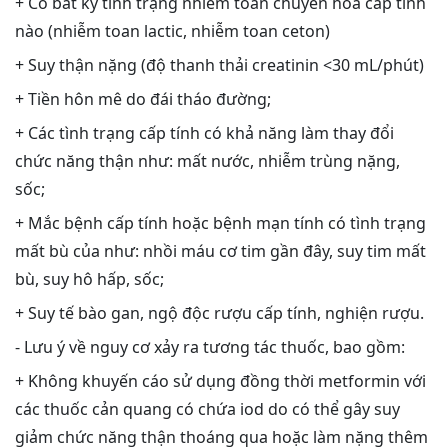
+ Có bất kỳ tình trạng nhiễm toan chuyển hóa cấp tính
nào (nhiễm toan lactic, nhiễm toan ceton)
+ Suy thận nặng (độ thanh thải creatinin <30 mL/phút)
+ Tiền hôn mê do đái tháo đường;
+ Các tình trạng cấp tính có khả năng làm thay đổi
chức năng thận như: mất nước, nhiễm trùng nặng,
sốc;
+ Mắc bệnh cấp tính hoặc bệnh mạn tính có tình trạng
mất bù của như: nhồi máu cơ tim gần đây, suy tim mất
bù, suy hô hấp, sốc;
+ Suy tế bào gan, ngộ độc rượu cấp tính, nghiện rượu.
- Lưu ý về nguy cơ xảy ra tương tác thuốc, bao gồm:
+ Không khuyến cáo sử dụng đồng thời metformin với
các thuốc cản quang có chứa iod do có thể gây suy
giảm chức năng thận thoáng qua hoặc làm nặng thêm