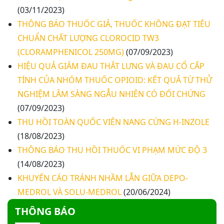
khoa/phòng trong bệnh viện
(03/11/2023)
THÔNG BÁO THUỐC GIẢ, THUỐC KHÔNG ĐẠT TIÊU
Thư mời báo giá về việc khảo sát hiện trạng và
CHUẨN CHẤT LƯỢNG CLOROCID TW3
báo giá thi công mái che từ Khoa Dược đến Bếp
(CLORAMPHENICOL 250MG)
(07/09/2023)
ăn từ thiện của Bệnh viện
HIỆU QUẢ GIẢM ĐAU THẮT LƯNG VÀ ĐAU CỔ CẤP
Thư mời báo giá về việc mời báo giá thiết bị
TÍNH CỦA NHÓM THUỐC OPIOID: KẾT QUẢ TỪ THỬ
NGHIỆM LÂM SÀNG NGẪU NHIÊN CÓ ĐỐI CHỨNG
Thư mời báo giá về việc sửa chữa nhà bảo vệ và
cổng số 2
(07/09/2023)
THU HỒI TOÀN QUỐC VIÊN NANG CỨNG H-INZOLE
Thư mời báo giá sửa chữa máy nước nóng tấm
(18/08/2023)
phẵng
THÔNG BÁO THU HỒI THUỐC VI PHẠM MỨC ĐỘ 3
(14/08/2023)
Thư mời báo giá về việc In bìa hồ sơ bệnh án, Sổ
KHUYẾN CÁO TRÁNH NHẦM LẪN GIỮA DEPO-
y bạ năm 2026
MEDROL VÀ SOLU-MEDROL
(20/06/2024)
THÔNG BÁO
Thư mời báo giá về việc cung cấp dịch vụ “Bảo