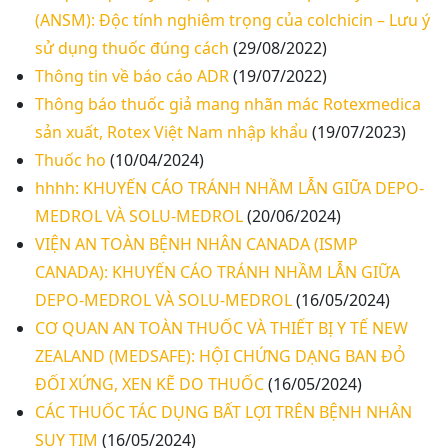
(ANSM): Độc tính nghiêm trọng của colchicin – Lưu ý
sử dụng thuốc đúng cách
(29/08/2022)
Thông tin về báo cáo ADR
(19/07/2022)
Thông báo thuốc giả mang nhãn mác Rotexmedica
sản xuất, Rotex Việt Nam nhập khẩu
(19/07/2023)
Thuốc ho
(10/04/2024)
hhhh: KHUYẾN CÁO TRÁNH NHẦM LẪN GIỮA DEPO-
MEDROL VÀ SOLU-MEDROL
(20/06/2024)
VIỆN AN TOÀN BỆNH NHÂN CANADA (ISMP
CANADA): KHUYẾN CÁO TRÁNH NHẦM LẪN GIỮA
DEPO-MEDROL VÀ SOLU-MEDROL
(16/05/2024)
CƠ QUAN AN TOÀN THUỐC VÀ THIẾT BỊ Y TẾ NEW
ZEALAND (MEDSAFE): HỘI CHỨNG DẠNG BAN ĐỎ
ĐỐI XỨNG, XEN KẼ DO THUỐC
(16/05/2024)
CÁC THUỐC TÁC DỤNG BẤT LỢI TRÊN BỆNH NHÂN
SUY TIM
(16/05/2024)