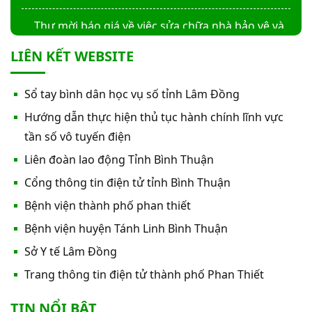
Thư mời báo giá về việc sửa chữa nhà bảo vệ và
cổng số 2
LIÊN KẾT WEBSITE
Thư mời báo giá sửa chữa máy nước nóng tấm
Sổ tay bình dân học vụ số tỉnh Lâm Đồng
phẵng
Hướng dẫn thực hiện thủ tục hành chính lĩnh vực
Thư mời báo giá về việc In bìa hồ sơ bệnh án, Sổ
tần số vô tuyến điện
y bạ năm 2026
Liên đoàn lao động Tỉnh Bình Thuận
Cổng thông tin điện tử tỉnh Bình Thuận
Thư mời báo giá về việc cung cấp dịch vụ “Bảo
Bệnh viện thành phố phan thiết
hiểm cháy, nổ bắt buộc năm 2026"
Bệnh viện huyện Tánh Linh Bình Thuận
Thư mời báo giá về việc cung cấp hàng hóa
Sở Y tế Lâm Đồng
“Bóng đèn đo quang phổ máy xét nghiệm sinh
Trang thông tin điện tử thành phố Phan Thiết
hóa Erba XL-200 (LAMP-ASSY)
Thư mời báo giá về việc cung cấp “Dịch vụ tháo
TIN NỔI BẬT