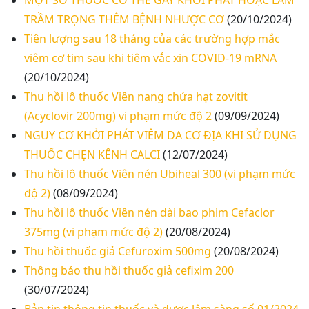
MỘT SỐ THUỐC CÓ THỂ GÂY KHỞI PHÁT HOẶC LÀM
TRẦM TRỌNG THÊM BỆNH NHƯỢC CƠ
(20/10/2024)
Tiên lượng sau 18 tháng của các trường hợp mắc
viêm cơ tim sau khi tiêm vắc xin COVID-19 mRNA
(20/10/2024)
Thu hồi lô thuốc Viên nang chứa hạt zovitit
(Acyclovir 200mg) vi phạm mức độ 2
(09/09/2024)
NGUY CƠ KHỞI PHÁT VIÊM DA CƠ ĐỊA KHI SỬ DỤNG
Thư mời báo giá về Màn hình led phòng họp
THUỐC CHẸN KÊNH CALCI
(12/07/2024)
Thu hồi lô thuốc Viên nén Ubiheal 300 (vi phạm mức
Thư mời báo giá về việc vệ sinh máy lạnh các
độ 2)
(08/09/2024)
khoa/phòng trong bệnh viện
Thu hồi lô thuốc Viên nén dài bao phim Cefaclor
375mg (vi phạm mức độ 2)
(20/08/2024)
Thư mời báo giá về việc khảo sát hiện trạng và
Thu hồi thuốc giả Cefuroxim 500mg
(20/08/2024)
báo giá thi công mái che từ Khoa Dược đến Bếp
Thông báo thu hồi thuốc giả cefixim 200
ăn từ thiện của Bệnh viện
(30/07/2024)
Thư mời báo giá về việc mời báo giá thiết bị