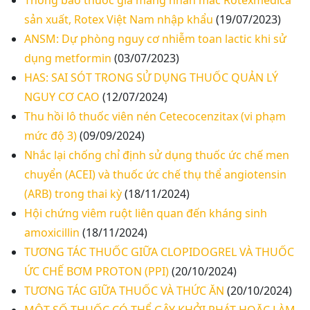
Thông báo thuốc giả mang nhãn mác Rotexmedica
sản xuất, Rotex Việt Nam nhập khẩu
(19/07/2023)
ANSM: Dự phòng nguy cơ nhiễm toan lactic khi sử
dụng metformin
(03/07/2023)
HAS: SAI SÓT TRONG SỬ DỤNG THUỐC QUẢN LÝ
NGUY CƠ CAO
(12/07/2024)
Thu hồi lô thuốc viên nén Cetecocenzitax (vi phạm
mức độ 3)
(09/09/2024)
Nhắc lại chống chỉ định sử dụng thuốc ức chế men
chuyển (ACEI) và thuốc ức chế thụ thể angiotensin
(ARB) trong thai kỳ
(18/11/2024)
Hội chứng viêm ruột liên quan đến kháng sinh
amoxicillin
(18/11/2024)
TƯƠNG TÁC THUỐC GIỮA CLOPIDOGREL VÀ THUỐC
ỨC CHẾ BƠM PROTON (PPI)
(20/10/2024)
TƯƠNG TÁC GIỮA THUỐC VÀ THỨC ĂN
(20/10/2024)