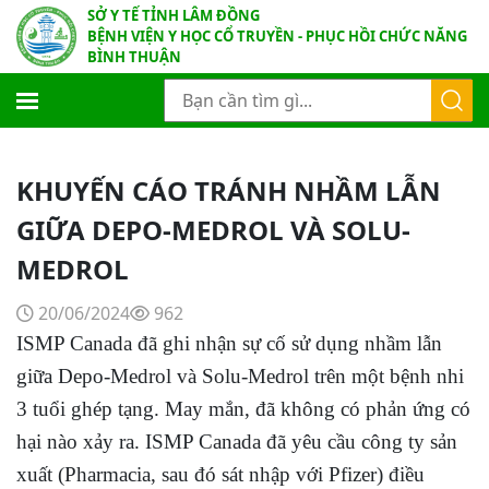
SỞ Y TẾ TỈNH LÂM ĐỒNG
BỆNH VIỆN Y HỌC CỔ TRUYỀN - PHỤC HỒI CHỨC NĂNG
BÌNH THUẬN
KHUYẾN CÁO TRÁNH NHẦM LẪN
GIỮA DEPO-MEDROL VÀ SOLU-
MEDROL
20/06/2024
962
ISMP Canada đã ghi nhận sự cố sử dụng nhầm lẫn
giữa Depo-Medrol và Solu-Medrol trên một bệnh nhi
3 tuổi ghép tạng. May mắn, đã không có phản ứng có
hại nào xảy ra. ISMP Canada đã yêu cầu công ty sản
xuất (Pharmacia, sau đó sát nhập với Pfizer) điều