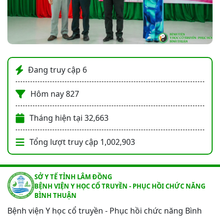
Đang truy cập
6
Hôm nay
827
Tháng hiện tại
32,663
Tổng lượt truy cập
1,002,903
SỞ Y TẾ TỈNH LÂM ĐỒNG
BỆNH VIỆN Y HỌC CỔ TRUYỀN - PHỤC HỒI CHỨC NĂNG
BÌNH THUẬN
Bệnh viện Y học cổ truyền - Phục hồi chức năng Bình