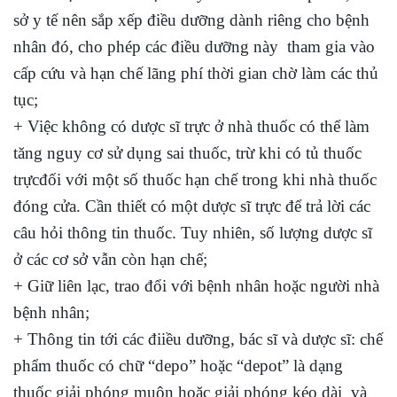
sở y tế nên sắp xếp điều dưỡng dành riêng cho bệnh
nhân đó, cho phép các điều dưỡng này tham gia vào
cấp cứu và hạn chế lãng phí thời gian chờ làm các thủ
tục;
+ Việc không có dược sĩ trực ở nhà thuốc có thể làm
tăng nguy cơ sử dụng sai thuốc, trừ khi có tủ thuốc
trựcđối với một số thuốc hạn chế trong khi nhà thuốc
đóng cửa. Cần thiết có một dược sĩ trực để trả lời các
câu hỏi thông tin thuốc. Tuy nhiên, số lượng dược sĩ
ở các cơ sở vẫn còn hạn chế;
+ Giữ liên lạc, trao đổi với bệnh nhân hoặc người nhà
bệnh nhân;
+ Thông tin tới các điiều dưỡng, bác sĩ và dược sĩ: chế
phẩm thuốc có chữ “depo” hoặc “depot” là dạng
thuốc giải phóng muộn hoặc giải phóng kéo dài và