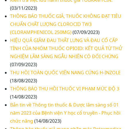
Kiểm tra việc lưu hành thuốc giả TOBRAMYCIN.
(03/11/2023)
THÔNG BÁO THUỐC GIẢ, THUỐC KHÔNG ĐẠT TIÊU
CHUẨN CHẤT LƯỢNG CLOROCID TW3
(CLORAMPHENICOL 250MG)
(07/09/2023)
HIỆU QUẢ GIẢM ĐAU THẮT LƯNG VÀ ĐAU CỔ CẤP
TÍNH CỦA NHÓM THUỐC OPIOID: KẾT QUẢ TỪ THỬ
NGHIỆM LÂM SÀNG NGẪU NHIÊN CÓ ĐỐI CHỨNG
(07/09/2023)
THU HỒI TOÀN QUỐC VIÊN NANG CỨNG H-INZOLE
(18/08/2023)
THÔNG BÁO THU HỒI THUỐC VI PHẠM MỨC ĐỘ 3
(14/08/2023)
Bản tin về Thông tin thuốc & Dược lâm sàng số 01
năm 2023 của Bệnh viện Y học cổ truyền - Phục hồi
chức năng
(14/08/2023)