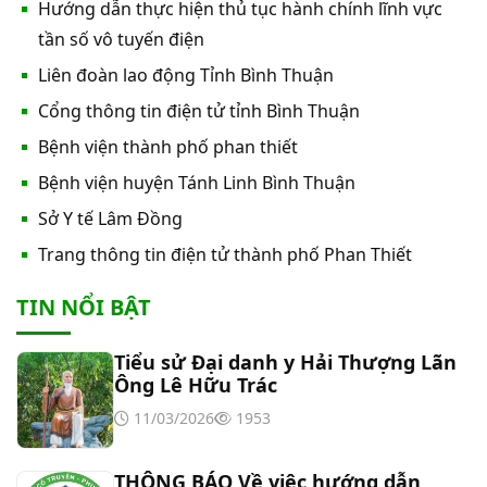
Hướng dẫn thực hiện thủ tục hành chính lĩnh vực
Thư mời báo giá về việc In bìa hồ sơ bệnh án, Sổ
tần số vô tuyến điện
y bạ năm 2026
Liên đoàn lao động Tỉnh Bình Thuận
Cổng thông tin điện tử tỉnh Bình Thuận
Thư mời báo giá về việc cung cấp dịch vụ “Bảo
Bệnh viện thành phố phan thiết
hiểm cháy, nổ bắt buộc năm 2026"
Bệnh viện huyện Tánh Linh Bình Thuận
Thư mời báo giá về việc cung cấp hàng hóa
Sở Y tế Lâm Đồng
“Bóng đèn đo quang phổ máy xét nghiệm sinh
Trang thông tin điện tử thành phố Phan Thiết
hóa Erba XL-200 (LAMP-ASSY)
Thư mời báo giá về việc cung cấp “Dịch vụ tháo
TIN NỔI BẬT
dỡ, di dời và lắp đặt máy X-Quang thường quy và
kỹ thuật số”
Tiểu sử Đại danh y Hải Thượng Lãn
Thư mời báo giá về Màn hình led phòng họp
Ông Lê Hữu Trác
11/03/2026
1953
Thư mời báo giá về việc vệ sinh máy lạnh các
khoa/phòng trong bệnh viện
THÔNG BÁO Về việc hướng dẫn