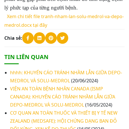
lý phức tạp của từng người bệnh.
Xem chi tiết file tranh-nham-lan-solu-medrol-va-depo-
medrol.docx tại đây
Chia sẻ:
TIN LIÊN QUAN
hhhh: KHUYẾN CÁO TRÁNH NHẦM LẪN GIỮA DEPO-
MEDROL VÀ SOLU-MEDROL
(20/06/2024)
VIỆN AN TOÀN BỆNH NHÂN CANADA (ISMP
CANADA): KHUYẾN CÁO TRÁNH NHẦM LẪN GIỮA
DEPO-MEDROL VÀ SOLU-MEDROL
(16/05/2024)
CƠ QUAN AN TOÀN THUỐC VÀ THIẾT BỊ Y TẾ NEW
ZEALAND (MEDSAFE): HỘI CHỨNG DẠNG BAN ĐỎ