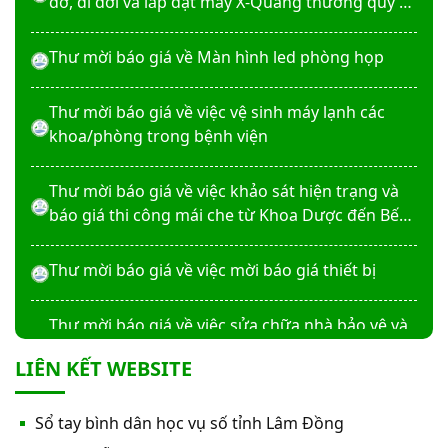
dỡ, di dời và lắp đặt máy X-Quang thường quy và
kỹ thuật số”
Thư mời báo giá về Màn hình led phòng họp
Thư mời báo giá về việc vệ sinh máy lạnh các
khoa/phòng trong bệnh viện
Thư mời báo giá về việc khảo sát hiện trạng và
báo giá thi công mái che từ Khoa Dược đến Bếp
ăn từ thiện của Bệnh viện
Thư mời báo giá về việc mời báo giá thiết bị
Thư mời báo giá về việc sửa chữa nhà bảo vệ và
cổng số 2
LIÊN KẾT WEBSITE
Thư mời báo giá sửa chữa máy nước nóng tấm
Sổ tay bình dân học vụ số tỉnh Lâm Đồng
phẵng