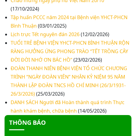
Chào mừng ngày phụ nữ Việt Nam 20/10
(17/10/2024)
Thư mời báo giá về việc khảo sát hiện trạng và
Tập huấn PCCC năm 2024 tại Bệnh viện YHCT-PHCN
báo giá thi công mái che từ Khoa Dược đến Bếp
Bình Thuận
(03/01/2025)
ăn từ thiện của Bệnh viện
Lịch trực Tết nguyên đán 2026
(12/02/2026)
Thư mời báo giá về việc mời báo giá thiết bị
TUỔI TRẺ BỆNH VIỆN YHCT-PHCN BÌNH THUẬN RỘN
RÀNG HƯỞNG ỨNG PHONG TRÀO “TẾT TRỒNG CÂY
Thư mời báo giá về việc sửa chữa nhà bảo vệ và
cổng số 2
ĐỜI ĐỜI NHỚ ƠN BÁC HỒ”
(23/02/2026)
ĐOÀN THANH NIÊN BỆNH VIỆN TỔ CHỨC CHƯƠNG
Thư mời báo giá sửa chữa máy nước nóng tấm
TRÌNH “NGÀY ĐOÀN VIÊN” NHÂN KỶ NIỆM 95 NĂM
phẵng
THÀNH LẬP ĐOÀN TNCS HỒ CHÍ MINH (26/3/1931-
26/3/2026)
(25/03/2026)
Thư mời báo giá về việc In bìa hồ sơ bệnh án, Sổ
DANH SÁCH Người đã Hoàn thành quá trình Thực
y bạ năm 2026
hành khám bệnh, chữa bệnh
(14/05/2026)
THÔNG BÁO
Thư mời báo giá về việc cung cấp dịch vụ “Bảo
hiểm cháy, nổ bắt buộc năm 2026"