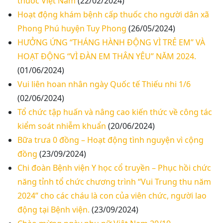
thuốc Việt Nam
(22/02/2024)
Hoạt động khám bệnh cấp thuốc cho người dân xã
Phong Phú huyện Tuy Phong
(26/05/2024)
HƯỞNG ỨNG “THÁNG HÀNH ĐỘNG VÌ TRẺ EM” VÀ
HOẠT ĐỘNG “VÌ ĐÀN EM THÂN YÊU” NĂM 2024.
(01/06/2024)
Vui liên hoan nhân ngày Quốc tế Thiếu nhi 1/6
(02/06/2024)
Tổ chức tập huấn và nâng cao kiến thức về công tác
kiểm soát nhiễm khuẩn
(20/06/2024)
Bữa trưa 0 đồng – Hoạt động tình nguyện vì cộng
đồng
(23/09/2024)
Chi đoàn Bệnh viện Y học cổ truyền – Phục hồi chức
Thư mời báo giá về Màn hình led phòng họp
năng tỉnh tổ chức chương trình “Vui Trung thu năm
2024” cho các cháu là con của viên chức, người lao
Thư mời báo giá về việc vệ sinh máy lạnh các
động tại Bệnh viện.
(23/09/2024)
khoa/phòng trong bệnh viện