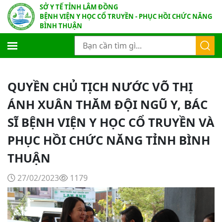
SỞ Y TẾ TỈNH LÂM ĐỒNG
BỆNH VIỆN Y HỌC CỔ TRUYỀN - PHỤC HỒI CHỨC NĂNG
BÌNH THUẬN
QUYỀN CHỦ TỊCH NƯỚC VÕ THỊ
ÁNH XUÂN THĂM ĐỘI NGŨ Y, BÁC
SĨ BỆNH VIỆN Y HỌC CỔ TRUYỀN VÀ
PHỤC HỒI CHỨC NĂNG TỈNH BÌNH
THUẬN
27/02/2023
1179