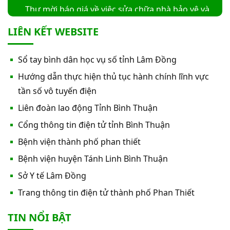
Thư mời báo giá về việc sửa chữa nhà bảo vệ và
cổng số 2
LIÊN KẾT WEBSITE
Thư mời báo giá sửa chữa máy nước nóng tấm
Sổ tay bình dân học vụ số tỉnh Lâm Đồng
phẵng
Hướng dẫn thực hiện thủ tục hành chính lĩnh vực
Thư mời báo giá về việc In bìa hồ sơ bệnh án, Sổ
tần số vô tuyến điện
y bạ năm 2026
Liên đoàn lao động Tỉnh Bình Thuận
Cổng thông tin điện tử tỉnh Bình Thuận
Thư mời báo giá về việc cung cấp dịch vụ “Bảo
Bệnh viện thành phố phan thiết
hiểm cháy, nổ bắt buộc năm 2026"
Bệnh viện huyện Tánh Linh Bình Thuận
Thư mời báo giá về việc cung cấp hàng hóa
Sở Y tế Lâm Đồng
“Bóng đèn đo quang phổ máy xét nghiệm sinh
Trang thông tin điện tử thành phố Phan Thiết
hóa Erba XL-200 (LAMP-ASSY)
Thư mời báo giá về việc cung cấp “Dịch vụ tháo
TIN NỔI BẬT
dỡ, di dời và lắp đặt máy X-Quang thường quy và