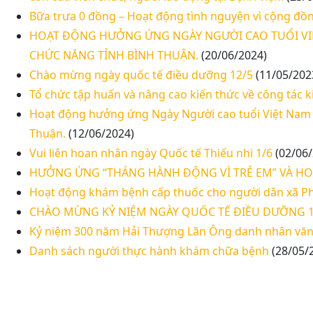
Bữa trưa 0 đồng – Hoạt động tình nguyện vì cộng đồ
HOẠT ĐỘNG HƯỞNG ỨNG NGÀY NGƯỜI CAO TUỔI VIỆ
CHỨC NĂNG TỈNH BÌNH THUẬN.
(20/06/2024)
Chào mừng ngày quốc tế điều dưỡng 12/5
(11/05/202
Tổ chức tập huấn và nâng cao kiến thức về công tác 
Hoạt động hưởng ứng Ngày Người cao tuổi Việt Nam c
Thuận.
(12/06/2024)
Vui liên hoan nhân ngày Quốc tế Thiếu nhi 1/6
(02/06/
HƯỞNG ỨNG “THÁNG HÀNH ĐỘNG VÌ TRẺ EM” VÀ HOẠ
Hoạt động khám bệnh cấp thuốc cho người dân xã P
CHÀO MỪNG KỶ NIỆM NGÀY QUỐC TẾ ĐIỀU DƯỠNG 1
Kỷ niệm 300 năm Hải Thượng Lãn Ông danh nhân văn 
Danh sách người thực hành khám chữa bệnh
(28/05/