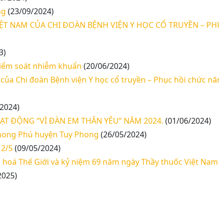
ng
(23/09/2024)
T NAM CỦA CHI ĐOÀN BỆNH VIỆN Y HỌC CỔ TRUYỀN – PH
3)
kiểm soát nhiễm khuẩn
(20/06/2024)
ủa Chi đoàn Bệnh viện Y học cổ truyền – Phục hồi chức nă
2024)
T ĐỘNG “VÌ ĐÀN EM THÂN YÊU” NĂM 2024.
(01/06/2024)
hong Phú huyện Tuy Phong
(26/05/2024)
2/5
(09/05/2024)
hoá Thế Giới và kỷ niệm 69 năm ngày Thầy thuốc Việt Nam
2025)