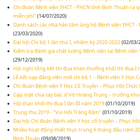
Chi đoàn Bệnh viện YHCT - PHCN tỉnh Bình Thuận ra
miễn phí"
(14/07/2020)
Danh sách các nhà hảo tâm ủng hộ Bệnh viện YHCT - P
(23/03/2020)
Đại hội Chi bộ 1 lần thứ I, nhiệm kỳ 2020-2022
(02/03/
Kiểm tra đánh giá chất lượng Bệnh viện tại Bệnh việ
(29/12/2019)
Hội nghị tổng kết thi đua khen thưởng khối thi đua I
Lễ kết nạp đảng viên mới chi bộ 1 – Bệnh viện Y Học
Chi đoàn Bệnh viện Y Học Cổ Truyền – Phục Hồi Chức 
Gặp mặt chia tay bác sĩ Võ Hoàng Trung – trưởng kh
Hội thao khối thi đua I lần III năm 2019
(01/10/2019)
Trung thu 2019 - "Vui Hội Trăng Rằm"
(01/10/2019)
Đại hội Chi đoàn Bệnh viện Y học cổ truyền – Phục hồ
Nhiều hoạt động thiết thực trong 6 tháng đầu năm 20
Bình Thuận
(09/08/2019)