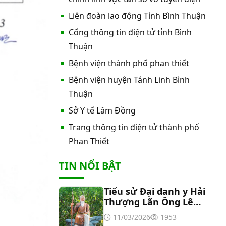
nước nóng tấm phẵng
Liên đoàn lao động Tỉnh Bình Thuận
Cổng thông tin điện tử tỉnh Bình
Thư mời báo giá về việc In bìa hồ
sơ bệnh án, Sổ y bạ năm 2026
Thuận
Bệnh viện thành phố phan thiết
Thư mời báo giá về việc cung cấp
Bệnh viện huyện Tánh Linh Bình
dịch vụ “Bảo hiểm cháy, nổ bắt
Thuận
buộc năm 2026"
Sở Y tế Lâm Đồng
Thư mời báo giá về việc cung cấp
hàng hóa “Bóng đèn đo quang
Trang thông tin điện tử thành phố
phổ máy xét nghiệm sinh hóa
Phan Thiết
Erba XL-200 (LAMP-ASSY)
Thư mời báo giá về việc cung cấp
TIN NỔI BẬT
“Dịch vụ tháo dỡ, di dời và lắp đặt
máy X-Quang thường quy và kỹ
thuật số”
Tiểu sử Đại danh y Hải
Thư mời báo giá về Màn hình led
Thượng Lãn Ông Lê
phòng họp
Hữu Trác
11/03/2026
1953