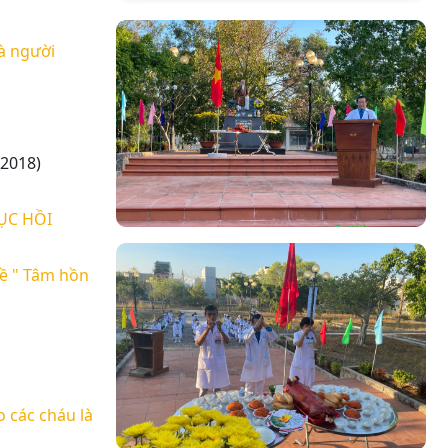
hà người
/2018)
ỤC HỒI
ề " Tâm hồn
 các cháu là