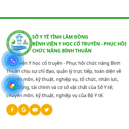
SỞ Y TẾ TỈNH LÂM ĐỒNG
BỆNH VIỆN Y HỌC CỔ TRUYỀN - PHỤC HỒI
CHỨC NĂNG BÌNH THUẬN
Bệnh viện Y học cổ truyền - Phục hồi chức năng Bình
Thuận chịu sự chỉ đạo, quản lý trực tiếp, toàn diện về
chuyên môn, kỹ thuật, nghiệp vụ, tổ chức, nhân lực,
hoạt động, tài chính và cơ sở vật chất của Sở Y tế;
chuyên môn, kỹ thuật, nghiệp vụ của Bộ Y tế.
©Bản quyền 2024
th