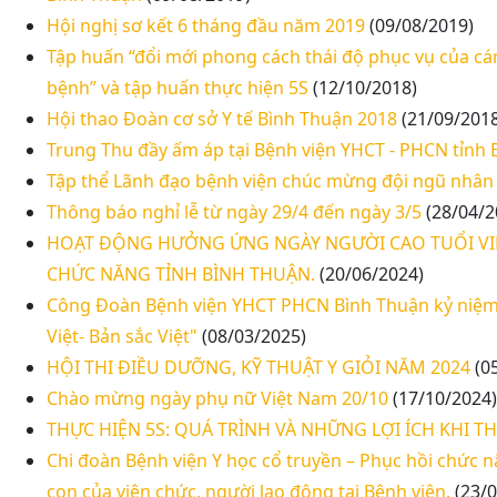
Hội nghị sơ kết 6 tháng đầu năm 2019
(09/08/2019)
Tập huấn “đổi mới phong cách thái độ phục vụ của cá
bệnh” và tập huấn thực hiện 5S
(12/10/2018)
Hội thao Đoàn cơ sở Y tế Bình Thuận 2018
(21/09/2018
Trung Thu đầy ấm áp tại Bệnh viện YHCT - PHCN tỉnh
Tập thể Lãnh đạo bệnh viện chúc mừng đội ngũ nhân 
Thông báo nghỉ lễ từ ngày 29/4 đến ngày 3/5
(28/04/2
HOẠT ĐỘNG HƯỞNG ỨNG NGÀY NGƯỜI CAO TUỔI VIỆ
CHỨC NĂNG TỈNH BÌNH THUẬN.
(20/06/2024)
Công Đoàn Bệnh viện YHCT PHCN Bình Thuận kỷ niệm 
Việt- Bản sắc Việt"
(08/03/2025)
HỘI THI ĐIỀU DƯỠNG, KỸ THUẬT Y GIỎI NĂM 2024
(0
Chào mừng ngày phụ nữ Việt Nam 20/10
(17/10/2024)
THỰC HIỆN 5S: QUÁ TRÌNH VÀ NHỮNG LỢI ÍCH KHI T
Chi đoàn Bệnh viện Y học cổ truyền – Phục hồi chức n
con của viên chức, người lao động tại Bệnh viện.
(23/0