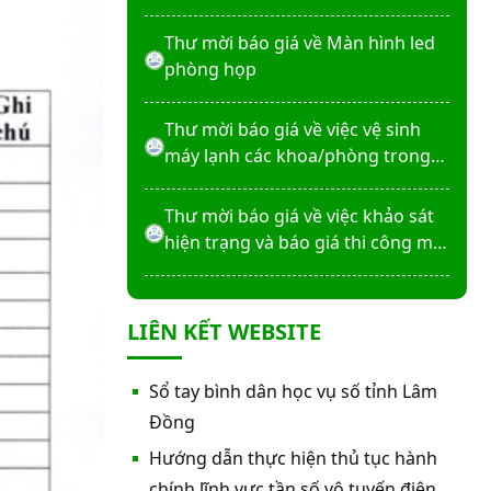
máy X-Quang thường quy và kỹ
thuật số”
Thư mời báo giá về Màn hình led
phòng họp
Thư mời báo giá về việc vệ sinh
máy lạnh các khoa/phòng trong
bệnh viện
Thư mời báo giá về việc khảo sát
hiện trạng và báo giá thi công mái
che từ Khoa Dược đến Bếp ăn từ
thiện của Bệnh viện
Thư mời báo giá về việc mời báo
LIÊN KẾT WEBSITE
giá thiết bị
Thư mời báo giá về việc sửa chữa
Sổ tay bình dân học vụ số tỉnh Lâm
nhà bảo vệ và cổng số 2
Đồng
Hướng dẫn thực hiện thủ tục hành
Thư mời báo giá sửa chữa máy
chính lĩnh vực tần số vô tuyến điện