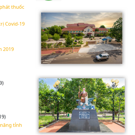
phát thuốc
rị Covid-19
m 2019
9)
19)
 năng tỉnh