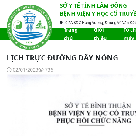
SỞ Y TẾ TỈNH LÂM ĐỒNG
BỆNH VIỆN Y HỌC CỔ TRUY
Lô 2A KDC Hùng Vương, Đường Võ Văn Kiệt,
Trang
Giới
Tổ c
chủ
thiệu
máy
LỊCH TRỰC ĐƯỜNG DÂY NÓNG
02/01/2023
736