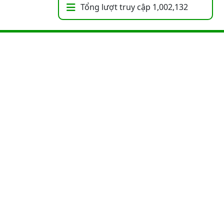
Tổng lượt truy cập
1,002,132
ận
. Thiết kế bởi
VUTA