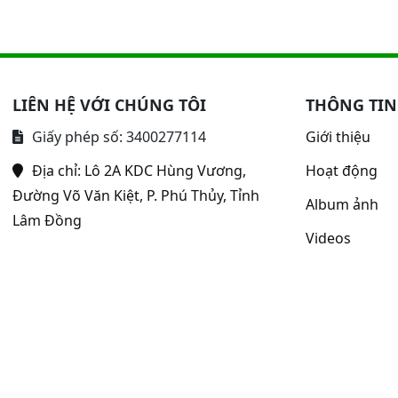
LIÊN HỆ VỚI CHÚNG TÔI
THÔNG TIN
Giấy phép số: 3400277114
Giới thiệu
Địa chỉ:
Lô 2A KDC Hùng Vương,
Hoạt động
Đường Võ Văn Kiệt, P. Phú Thủy, Tỉnh
Album ảnh
Lâm Đồng
Videos
uộc về Bệnh viện Y học cổ truyền - Phục hồi chức năng Bình Thu