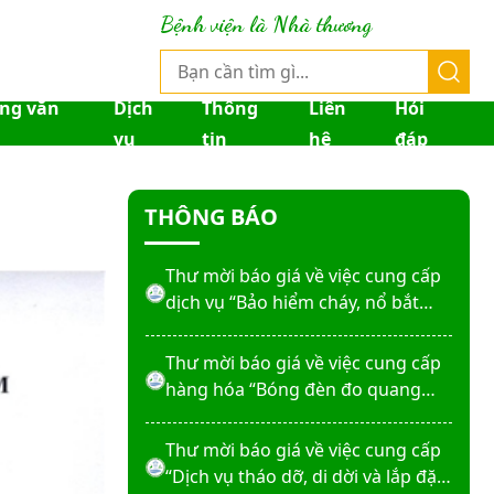
Thư mời báo giá về việc sửa chữa
Bệnh viện là Nhà thương
nhà bảo vệ và cổng số 2
Thư mời báo giá sửa chữa máy
ống văn
Dịch
Thông
Liên
Hỏi
nước nóng tấm phẵng
vụ
tin
hệ
đáp
Thư mời báo giá về việc In bìa hồ
THÔNG BÁO
sơ bệnh án, Sổ y bạ năm 2026
Thư mời báo giá về việc cung cấp
dịch vụ “Bảo hiểm cháy, nổ bắt
buộc năm 2026"
Thư mời báo giá về việc cung cấp
hàng hóa “Bóng đèn đo quang
phổ máy xét nghiệm sinh hóa
Erba XL-200 (LAMP-ASSY)
Thư mời báo giá về việc cung cấp
“Dịch vụ tháo dỡ, di dời và lắp đặt