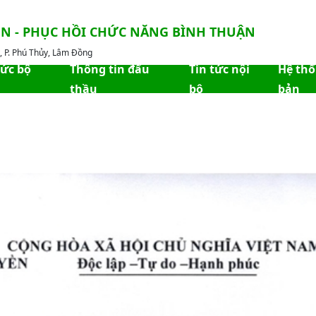
ỀN - PHỤC HỒI CHỨC NĂNG BÌNH THUẬN
 P. Phú Thủy, Lâm Đồng
hức bộ
Thông tin đấu
Tin tức nội
Hệ th
thầu
bộ
bản