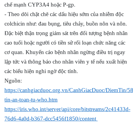
chế mạnh CYP3A4 hoặc P-gp.
- Theo dõi chặt chẽ các dấu hiệu sớm của nhiễm độc
colchicin như: đau bụng, tiêu chảy, buồn nôn và nôn.
Đặc biệt thận trọng giám sát trên đối tượng bệnh nhân
cao tuổi hoặc người có tiền sử rối loạn chức năng các
cơ quan. Khuyến cáo bệnh nhân ngừng điều trị ngay
lập tức và thông báo cho nhân viên y tế nếu xuất hiện
các biểu hiện nghi ngờ độc tính.
Nguồn:
https://canhgiacduoc.org.vn/CanhGiacDuoc/DiemTin/58
tin-an-toan-tu-who.htm
https://iris.who.int/server/api/core/bitstreams/2c41433d-
76d6-4a0d-b367-dcc5456f1850/content