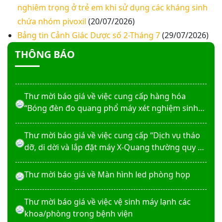
nghiêm trọng ở trẻ em khi sử dụng các kháng sinh
Thư mời báo giá về việc In bìa hồ sơ bệnh án, Sổ
chứa nhóm pivoxil
(20/07/2026)
y bạ năm 2026
Bảng tin Cảnh Giác Dược số 2-Tháng 7
(29/07/2026)
THÔNG BÁO
Thư mời báo giá về việc cung cấp dịch vụ “Bảo
hiểm cháy, nổ bắt buộc năm 2026"
Thư mời báo giá về việc cung cấp hàng hóa
“Bóng đèn đo quang phổ máy xét nghiệm sinh
hóa Erba XL-200 (LAMP-ASSY)
Thư mời báo giá về việc cung cấp “Dịch vụ tháo
dỡ, di dời và lắp đặt máy X-Quang thường quy và
kỹ thuật số”
Thư mời báo giá về Màn hình led phòng họp
Thư mời báo giá về việc vệ sinh máy lạnh các
khoa/phòng trong bệnh viện