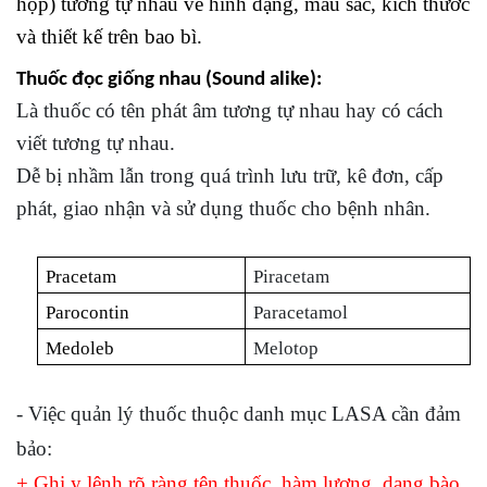
hộp) tương tự nhau về hình dạng, màu sắc, kích thước
và thiế
t kế trên bao bì.
Thuốc đọc giống nhau (Sound alike):
Là thuốc có tên phát âm tương tự nhau hay có cách
viết tương tự nhau.
Dễ bị nhầm lẫn trong quá trình lưu trữ, kê đơn, cấp
phát, giao nhận và sử dụng thuốc cho bệnh nhân.
Pracetam
Piracetam
Parocontin
Paracetamol
Medoleb
Melotop
- Việc quản lý thuốc thuộc danh mục LASA cần đảm
bảo:
+ Ghi y lệnh rõ ràng tên thuốc, hàm lượng, dạng bào