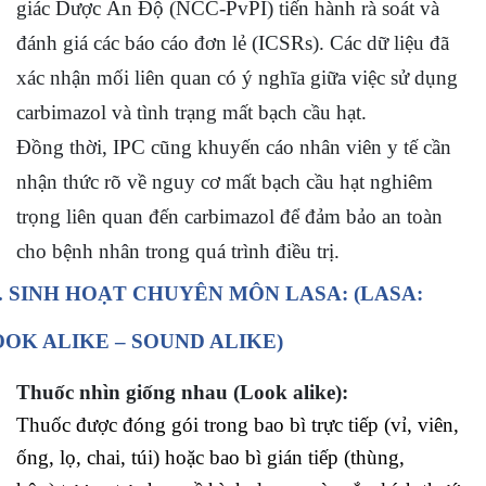
giác Dược Ấn Độ (NCC-PvPI) tiến hành rà soát và
đánh giá các báo cáo đơn lẻ (ICSRs). Các dữ liệu đã
xác nhận mối liên quan có ý nghĩa giữa việc sử dụng
carbimazol và tình trạng mất bạch cầu hạt.
Đồng thời, IPC cũng khuyến cáo nhân viên y tế cần
nhận thức rõ về nguy cơ mất bạch cầu hạt nghiêm
trọng liên quan đến carbimazol để đảm bảo an toàn
cho bệnh nhân trong quá trình điều trị.
I. SINH HOẠT CHUYÊN MÔN LASA: (LASA:
OK ALIKE – SOUND ALIKE)
Thuốc nhìn giống nhau (Look alike):
Thuốc được đóng gói trong bao bì trực tiếp (vỉ, viên,
ống, lọ, chai, túi) hoặc bao bì gián tiếp (thùng,