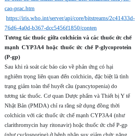
cao-prac.htm
https://iris.who.int/server/api/core/bitstreams/2c41433d-
76d6-4a0d-b367-dcc5456f1850/conten
Tương tác thuốc giữa colchicin và các thuốc ức chế
mạnh CYP3A4 hoặc thuốc ức chế P-glycoprotein
(P-gp)
Sau khi rà soát các báo cáo về phản ứng có hại
nghiêm trọng liên quan đến colchicin, đặc biệt là tình
trạng giảm toàn thể huyết cầu (pancytopenia) do
tương tác thuốc. Cơ quan Dược phẩm và Thiết bị Y tế
Nhật Bản (PMDA) chỉ ra rằng sử dụng đồng thời
colchicin với các thuốc ức chế mạnh CYP3A4 (như
clarithromycin hay ritonavir) hoặc thuốc ức chế P-gp
(như cyclosporine) ở bệnh nhân suy giảm chức năng