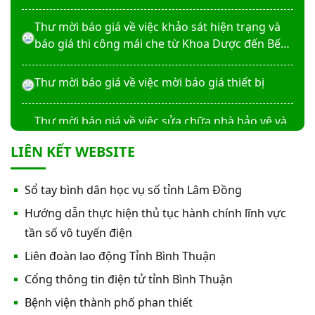
Thư mời báo giá về việc khảo sát hiện trạng và
báo giá thi công mái che từ Khoa Dược đến Bếp
ăn từ thiện của Bệnh viện
Thư mời báo giá về việc mời báo giá thiết bị
Thư mời báo giá về việc sửa chữa nhà bảo vệ và
cổng số 2
LIÊN KẾT WEBSITE
Thư mời báo giá sửa chữa máy nước nóng tấm
Sổ tay bình dân học vụ số tỉnh Lâm Đồng
phẵng
Hướng dẫn thực hiện thủ tục hành chính lĩnh vực
Thư mời báo giá về việc In bìa hồ sơ bệnh án, Sổ
tần số vô tuyến điện
y bạ năm 2026
Liên đoàn lao động Tỉnh Bình Thuận
Cổng thông tin điện tử tỉnh Bình Thuận
Thư mời báo giá về việc cung cấp dịch vụ “Bảo
Bệnh viện thành phố phan thiết
hiểm cháy, nổ bắt buộc năm 2026"