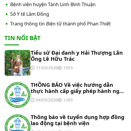
Bệnh viện huyện Tánh Linh Bình Thuận
Thư mời báo giá về việc cung cấp hàng hóa
Sở Y tế Lâm Đồng
“Bóng đèn đo quang phổ máy xét nghiệm sinh
Trang thông tin điện tử thành phố Phan Thiết
hóa Erba XL-200 (LAMP-ASSY)
Thư mời báo giá về việc cung cấp “Dịch vụ tháo
TIN NỔI BẬT
dỡ, di dời và lắp đặt máy X-Quang thường quy và
kỹ thuật số”
Tiểu sử Đại danh y Hải Thượng Lãn
Thư mời báo giá về Màn hình led phòng họp
Ông Lê Hữu Trác
11/03/2026
1953
Thư mời báo giá về việc vệ sinh máy lạnh các
khoa/phòng trong bệnh viện
THÔNG BÁO Về việc hướng dẫn
thực hành cấp giấy phép hành nghề
đối với chức danh Bác sĩ YHCT, Y sĩ
Thư mời báo giá về việc khảo sát hiện trạng và
04/03/2026
1265
YHCT
báo giá thi công mái che từ Khoa Dược đến Bếp
ăn từ thiện của Bệnh viện
Thông báo về tuyển dụng hợp đồng
Thư mời báo giá về việc mời báo giá thiết bị
lao động tại bệnh viện