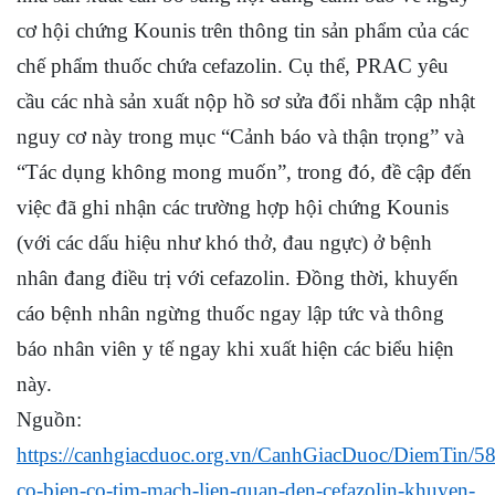
cơ hội chứng Kounis trên thông tin sản phẩm của các
chế phẩm thuốc chứa cefazolin. Cụ thể, PRAC yêu
cầu các nhà sản xuất nộp hồ sơ sửa đổi nhằm cập nhật
nguy cơ này trong mục “Cảnh báo và thận trọng” và
“Tác dụng không mong muốn”, trong đó, đề cập đến
việc đã ghi nhận các trường hợp hội chứng Kounis
(với các dấu hiệu như khó thở, đau ngực) ở bệnh
nhân đang điều trị với cefazolin. Đồng thời, khuyến
cáo bệnh nhân ngừng thuốc ngay lập tức và thông
báo nhân viên y tế ngay khi xuất hiện các biểu hiện
này.
Nguồn:
https://canhgiacduoc.org.vn/CanhGiacDuoc/DiemTin/5
co-bien-co-tim-mach-lien-quan-den-cefazolin-khuyen-