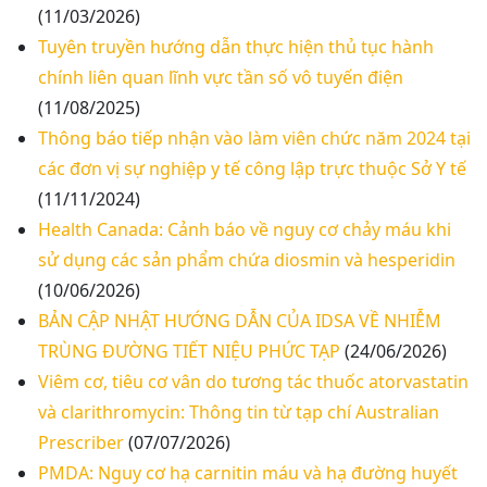
(11/03/2026)
Tuyên truyền hướng dẫn thực hiện thủ tục hành
Thư mời báo giá về Màn hình led phòng họp
chính liên quan lĩnh vực tần số vô tuyến điện
(11/08/2025)
Thư mời báo giá về việc vệ sinh máy lạnh các
Thông báo tiếp nhận vào làm viên chức năm 2024 tại
khoa/phòng trong bệnh viện
các đơn vị sự nghiệp y tế công lập trực thuộc Sở Y tế
(11/11/2024)
Thư mời báo giá về việc khảo sát hiện trạng và
Health Canada: Cảnh báo về nguy cơ chảy máu khi
báo giá thi công mái che từ Khoa Dược đến Bếp
sử dụng các sản phẩm chứa diosmin và hesperidin
ăn từ thiện của Bệnh viện
(10/06/2026)
Thư mời báo giá về việc mời báo giá thiết bị
BẢN CẬP NHẬT HƯỚNG DẪN CỦA IDSA VỀ NHIỄM
TRÙNG ĐƯỜNG TIẾT NIỆU PHỨC TẠP
(24/06/2026)
Thư mời báo giá về việc sửa chữa nhà bảo vệ và
cổng số 2
Viêm cơ, tiêu cơ vân do tương tác thuốc atorvastatin
và clarithromycin: Thông tin từ tạp chí Australian
Thư mời báo giá sửa chữa máy nước nóng tấm
Prescriber
(07/07/2026)
phẵng
PMDA: Nguy cơ hạ carnitin máu và hạ đường huyết