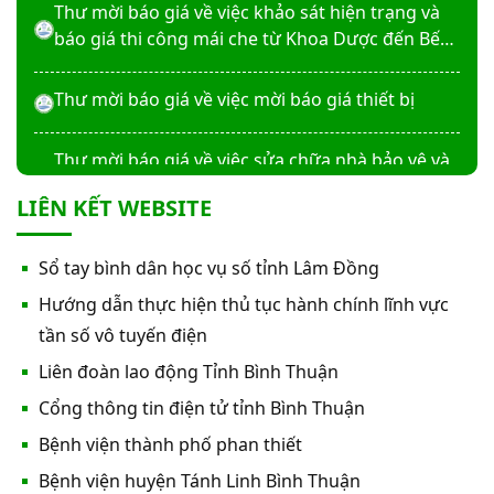
Thư mời báo giá về việc khảo sát hiện trạng và
báo giá thi công mái che từ Khoa Dược đến Bếp
ăn từ thiện của Bệnh viện
Thư mời báo giá về việc mời báo giá thiết bị
Thư mời báo giá về việc sửa chữa nhà bảo vệ và
cổng số 2
LIÊN KẾT WEBSITE
Thư mời báo giá sửa chữa máy nước nóng tấm
Sổ tay bình dân học vụ số tỉnh Lâm Đồng
phẵng
Hướng dẫn thực hiện thủ tục hành chính lĩnh vực
Thư mời báo giá về việc In bìa hồ sơ bệnh án, Sổ
tần số vô tuyến điện
y bạ năm 2026
Liên đoàn lao động Tỉnh Bình Thuận
Cổng thông tin điện tử tỉnh Bình Thuận
Thư mời báo giá về việc cung cấp dịch vụ “Bảo
Bệnh viện thành phố phan thiết
hiểm cháy, nổ bắt buộc năm 2026"
Bệnh viện huyện Tánh Linh Bình Thuận