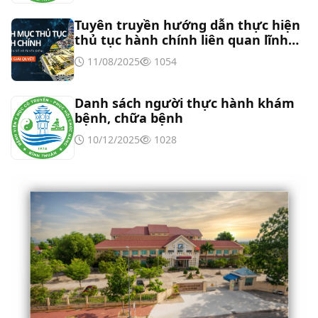
cổng số 2
Tuyên truyền hướng dẫn thực hiện
thủ tục hành chính liên quan lĩnh
Thư mời báo giá sửa chữa máy nước nóng tấm
vực tần số vô tuyến điện
11/08/2025
1054
phẵng
Danh sách người thực hành khám
bệnh, chữa bệnh
10/12/2025
1028