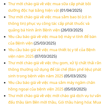
Thư mời chào giá về việc mua sữa cấp phát bồi
Thư mời báo giá về Màn hình led phòng họp
dưỡng độc hại bằng hiện vật
(01/04/2025)
Thư mời chào giá về việc mua sắm bao bì (có in
Thư mời báo giá về việc vệ sinh máy lạnh các
thông tin) phục vụ công tác cấp phát thuốc và
khoa/phòng trong bệnh viện
quảng bá hình ảnh Bệnh viện
(26/03/2025)
Yêu cầu báo giá về việc mua bộ máy vi tính để bàn
Thư mời báo giá về việc khảo sát hiện trạng và
của Bệnh viện
(25/03/2025)
báo giá thi công mái che từ Khoa Dược đến Bếp
Yêu cầu báo giá về việc mua thiết bị y tế của Bệnh
ăn từ thiện của Bệnh viện
viện năm 2025
(07/03/2025)
Thư mời báo giá về việc mời báo giá thiết bị
Thư mời chào giá về việc thu gom, xử lý chất thải rắn
thông thường sử dụng để tái chế (Bán phế liệu) phát
Thư mời báo giá về việc sửa chữa nhà bảo vệ và
cổng số 2
sinh trong bệnh viện năm 2025
(05/03/2025)
Yêu cầu báo giá về việc mua sắm máy ngâm chân
Thư mời báo giá sửa chữa máy nước nóng tấm
hồng ngoại của bệnh viện 2025
(05/03/2025)
phẵng
Thư mời chào giá về việc mời chào giá dịch vụ tư vấn
đấu thầu làm Bên mời thầu, Gói thầu hàng hóa: Mua