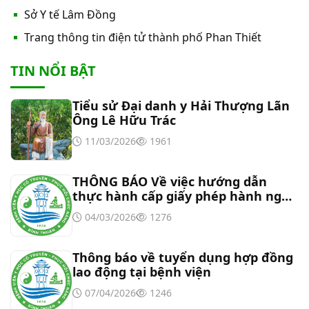
Thư mời báo giá về việc cung cấp hàng hóa
Sở Y tế Lâm Đồng
“Bóng đèn đo quang phổ máy xét nghiệm sinh
Trang thông tin điện tử thành phố Phan Thiết
hóa Erba XL-200 (LAMP-ASSY)
Thư mời báo giá về việc cung cấp “Dịch vụ tháo
TIN NỔI BẬT
dỡ, di dời và lắp đặt máy X-Quang thường quy và
kỹ thuật số”
Tiểu sử Đại danh y Hải Thượng Lãn
Thư mời báo giá về Màn hình led phòng họp
Ông Lê Hữu Trác
11/03/2026
1961
Thư mời báo giá về việc vệ sinh máy lạnh các
khoa/phòng trong bệnh viện
THÔNG BÁO Về việc hướng dẫn
thực hành cấp giấy phép hành nghề
đối với chức danh Bác sĩ YHCT, Y sĩ
Thư mời báo giá về việc khảo sát hiện trạng và
04/03/2026
1276
YHCT
báo giá thi công mái che từ Khoa Dược đến Bếp
ăn từ thiện của Bệnh viện
Thông báo về tuyển dụng hợp đồng
Thư mời báo giá về việc mời báo giá thiết bị
lao động tại bệnh viện
07/04/2026
1246
Thư mời báo giá về việc sửa chữa nhà bảo vệ và