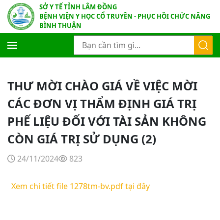
SỞ Y TẾ TỈNH LÂM ĐỒNG
BỆNH VIỆN Y HỌC CỔ TRUYỀN - PHỤC HỒI CHỨC NĂNG
BÌNH THUẬN
THƯ MỜI CHÀO GIÁ VỀ VIỆC MỜI
CÁC ĐƠN VỊ THẨM ĐỊNH GIÁ TRỊ
PHẾ LIỆU ĐỐI VỚI TÀI SẢN KHÔNG
CÒN GIÁ TRỊ SỬ DỤNG (2)
24/11/2024
823
Xem chi tiết file 1278tm-bv.pdf tại đây