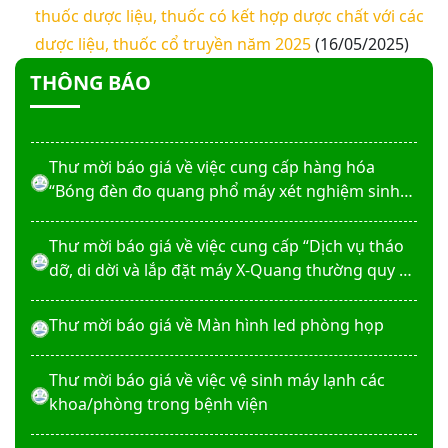
Thư mời báo giá về việc In bìa hồ sơ bệnh án, Sổ
thuốc dược liệu, thuốc có kết hợp dược chất với các
y bạ năm 2026
dược liệu, thuốc cổ truyền năm 2025
(16/05/2025)
THÔNG BÁO
Thư mời báo giá về việc cung cấp dịch vụ “Bảo
hiểm cháy, nổ bắt buộc năm 2026"
Thư mời báo giá về việc cung cấp hàng hóa
“Bóng đèn đo quang phổ máy xét nghiệm sinh
hóa Erba XL-200 (LAMP-ASSY)
Thư mời báo giá về việc cung cấp “Dịch vụ tháo
dỡ, di dời và lắp đặt máy X-Quang thường quy và
kỹ thuật số”
Thư mời báo giá về Màn hình led phòng họp
Thư mời báo giá về việc vệ sinh máy lạnh các
khoa/phòng trong bệnh viện