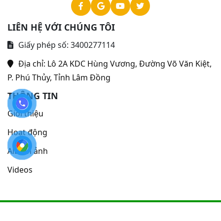
LIÊN HỆ VỚI CHÚNG TÔI
Giấy phép số: 3400277114
Địa chỉ:
Lô 2A KDC Hùng Vương, Đường Võ Văn Kiệt,
P. Phú Thủy, Tỉnh Lâm Đồng
THÔNG TIN
Giới thiệu
Hoạt động
Album ảnh
Videos
©Bản quyền 2024
thuộc về Bệnh viện Y học cổ truyền - Phục
hồi chức năng Bình Thuận
. Thiết kế bởi
VUTA