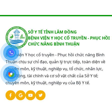
SỞ Y TẾ TỈNH LÂM ĐỒNG
BỆNH VIỆN Y HỌC CỔ TRUYỀN - PHỤC HỒI
CHỨC NĂNG BÌNH THUẬN
Bệnh viện Y học cổ truyền - Phục hồi chức năng Bình
Thuận chịu sự chỉ đạo, quản lý trực tiếp, toàn diện về
chuyên môn, kỹ thuật, nghiệp vụ, tổ chức, nhân lực,
hoạt động, tài chính và cơ sở vật chất của Sở Y tế;
chuyên môn, kỹ thuật, nghiệp vụ của Bộ Y tế.
©Bản quyền 2024
th