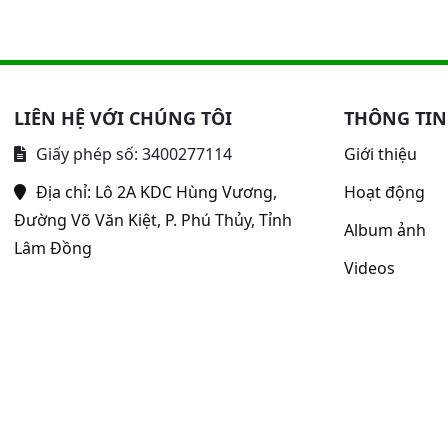
LIÊN HỆ VỚI CHÚNG TÔI
THÔNG TIN
Giấy phép số: 3400277114
Giới thiệu
Địa chỉ:
Lô 2A KDC Hùng Vương,
Hoạt động
Đường Võ Văn Kiệt, P. Phú Thủy, Tỉnh
Album ảnh
Lâm Đồng
Videos
uộc về Bệnh viện Y học cổ truyền - Phục hồi chức năng Bình Thu