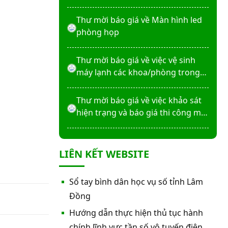
máy X-Quang thường quy và kỹ
thuật số”
Thư mời báo giá về Màn hình led
phòng họp
Thư mời báo giá về việc vệ sinh
máy lạnh các khoa/phòng trong
bệnh viện
Thư mời báo giá về việc khảo sát
hiện trạng và báo giá thi công mái
che từ Khoa Dược đến Bếp ăn từ
thiện của Bệnh viện
Thư mời báo giá về việc mời báo
LIÊN KẾT WEBSITE
giá thiết bị
Thư mời báo giá về việc sửa chữa
Sổ tay bình dân học vụ số tỉnh Lâm
nhà bảo vệ và cổng số 2
Đồng
Hướng dẫn thực hiện thủ tục hành
Thư mời báo giá sửa chữa máy
chính lĩnh vực tần số vô tuyến điện