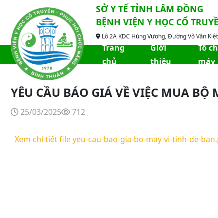
SỞ Y TẾ TỈNH LÂM ĐỒNG
BỆNH VIỆN Y HỌC CỔ TRUY
Lô 2A KDC Hùng Vương, Đường Võ Văn Kiệt,
Trang
Giới
Tổ c
chủ
thiệu
máy
YÊU CẦU BÁO GIÁ VỀ VIỆC MUA BỘ 
25/03/2025
712
Xem chi tiết file yeu-cau-bao-gia-bo-may-vi-tinh-de-ban.