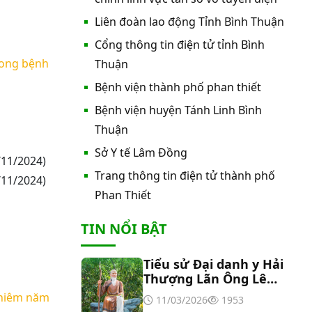
nước nóng tấm phẵng
Liên đoàn lao động Tỉnh Bình Thuận
Cổng thông tin điện tử tỉnh Bình
Thư mời báo giá về việc In bìa hồ
sơ bệnh án, Sổ y bạ năm 2026
trong bệnh
Thuận
Bệnh viện thành phố phan thiết
Thư mời báo giá về việc cung cấp
Bệnh viện huyện Tánh Linh Bình
dịch vụ “Bảo hiểm cháy, nổ bắt
Thuận
buộc năm 2026"
Sở Y tế Lâm Đồng
Thư mời báo giá về việc cung cấp
/11/2024)
hàng hóa “Bóng đèn đo quang
Trang thông tin điện tử thành phố
/11/2024)
phổ máy xét nghiệm sinh hóa
Phan Thiết
Erba XL-200 (LAMP-ASSY)
Thư mời báo giá về việc cung cấp
TIN NỔI BẬT
“Dịch vụ tháo dỡ, di dời và lắp đặt
máy X-Quang thường quy và kỹ
thuật số”
Tiểu sử Đại danh y Hải
Thư mời báo giá về Màn hình led
Thượng Lãn Ông Lê
phòng họp
Hữu Trác
nghiêm năm
11/03/2026
1953