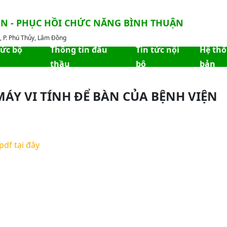
ỀN - PHỤC HỒI CHỨC NĂNG BÌNH THUẬN
 P. Phú Thủy, Lâm Đồng
hức bộ
Thông tin đấu
Tin tức nội
Hệ th
thầu
bộ
bản
MÁY VI TÍNH ĐỂ BÀN CỦA BỆNH VIỆN
pdf tại đây