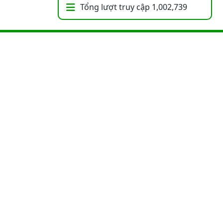
Tổng lượt truy cập
1,002,739
ận
. Thiết kế bởi
VUTA