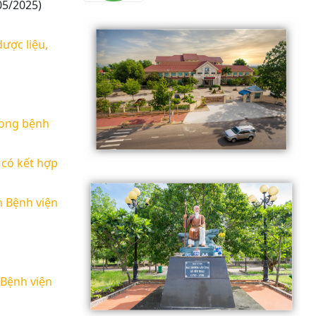
05/2025)
ược liệu,
trong bệnh
 có kết hợp
h Bệnh viện
 Bệnh viện