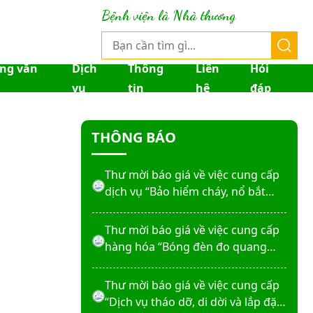
Thư mời báo giá về việc sửa chữa
Bệnh viện là Nhà thương
nhà bảo vệ và cổng số 2
Thư mời báo giá sửa chữa máy
ống văn
Dịch
Thông
Liên
Hỏi
nước nóng tấm phẵng
vụ
tin
hệ
đáp
Thư mời báo giá về việc In bìa hồ
THÔNG BÁO
sơ bệnh án, Sổ y bạ năm 2026
Thư mời báo giá về việc cung cấp
dịch vụ “Bảo hiểm cháy, nổ bắt
buộc năm 2026"
Thư mời báo giá về việc cung cấp
hàng hóa “Bóng đèn đo quang
phổ máy xét nghiệm sinh hóa
Erba XL-200 (LAMP-ASSY)
Thư mời báo giá về việc cung cấp
“Dịch vụ tháo dỡ, di dời và lắp đặt