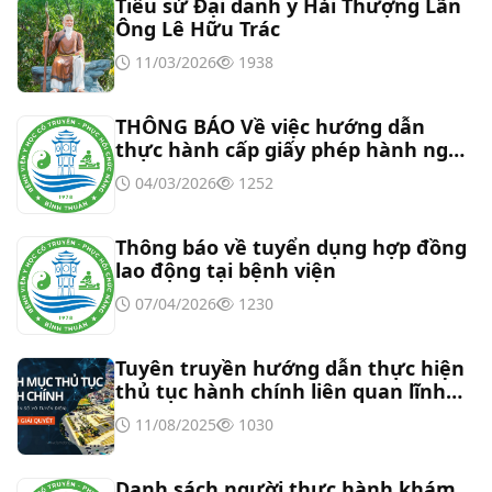
Tiểu sử Đại danh y Hải Thượng Lãn
Thư mời báo giá về Màn hình led phòng họp
Ông Lê Hữu Trác
11/03/2026
1938
Thư mời báo giá về việc vệ sinh máy lạnh các
khoa/phòng trong bệnh viện
THÔNG BÁO Về việc hướng dẫn
thực hành cấp giấy phép hành nghề
đối với chức danh Bác sĩ YHCT, Y sĩ
Thư mời báo giá về việc khảo sát hiện trạng và
04/03/2026
1252
YHCT
báo giá thi công mái che từ Khoa Dược đến Bếp
ăn từ thiện của Bệnh viện
Thông báo về tuyển dụng hợp đồng
Thư mời báo giá về việc mời báo giá thiết bị
lao động tại bệnh viện
07/04/2026
1230
Thư mời báo giá về việc sửa chữa nhà bảo vệ và
cổng số 2
Tuyên truyền hướng dẫn thực hiện
thủ tục hành chính liên quan lĩnh
Thư mời báo giá sửa chữa máy nước nóng tấm
vực tần số vô tuyến điện
11/08/2025
1030
phẵng
Danh sách người thực hành khám