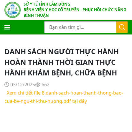
SỞ Y TẾ TỈNH LÂM ĐỒNG
BỆNH VIỆN Y HỌC CỔ TRUYỀN - PHỤC HỒI CHỨC NĂNG
BÌNH THUẬN
DANH SÁCH NGƯỜI THỰC HÀNH
HOÀN THÀNH THỜI GIAN THỰC
HÀNH KHÁM BỆNH, CHỮA BỆNH
03/12/2025
662
Xem chi tiết file 8.danh-sach-hoan-thanh-thong-bao-
cua-bv-ngu-thi-thu-huong.pdf tại đây