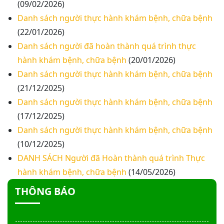
(09/02/2026)
Thư mời báo giá về việc khảo sát hiện trạng và
Danh sách người thực hành khám bệnh, chữa bệnh
báo giá thi công mái che từ Khoa Dược đến Bếp
(22/01/2026)
ăn từ thiện của Bệnh viện
Danh sách người đã hoàn thành quá trình thực
Thư mời báo giá về việc mời báo giá thiết bị
hành khám bệnh, chữa bệnh
(20/01/2026)
Danh sách người thực hành khám bệnh, chữa bệnh
Thư mời báo giá về việc sửa chữa nhà bảo vệ và
cổng số 2
(21/12/2025)
Danh sách người thực hành khám bệnh, chữa bệnh
Thư mời báo giá sửa chữa máy nước nóng tấm
(17/12/2025)
phẵng
Danh sách người thực hành khám bệnh, chữa bệnh
(10/12/2025)
Thư mời báo giá về việc In bìa hồ sơ bệnh án, Sổ
DANH SÁCH Người đã Hoàn thành quá trình Thực
y bạ năm 2026
hành khám bệnh, chữa bệnh
(14/05/2026)
THÔNG BÁO
Thư mời báo giá về việc cung cấp dịch vụ “Bảo
hiểm cháy, nổ bắt buộc năm 2026"