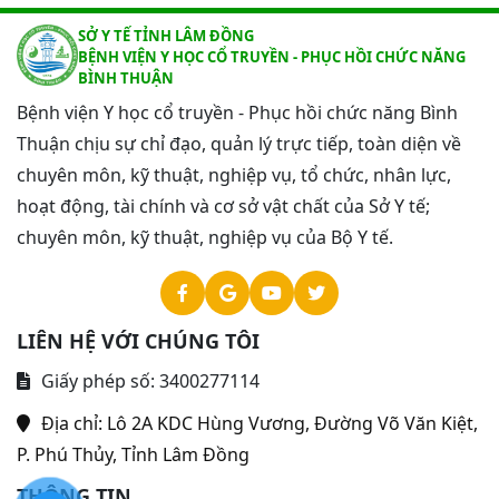
SỞ Y TẾ TỈNH LÂM ĐỒNG
BỆNH VIỆN Y HỌC CỔ TRUYỀN - PHỤC HỒI CHỨC NĂNG
BÌNH THUẬN
Bệnh viện Y học cổ truyền - Phục hồi chức năng Bình
Thuận chịu sự chỉ đạo, quản lý trực tiếp, toàn diện về
chuyên môn, kỹ thuật, nghiệp vụ, tổ chức, nhân lực,
hoạt động, tài chính và cơ sở vật chất của Sở Y tế;
chuyên môn, kỹ thuật, nghiệp vụ của Bộ Y tế.
LIÊN HỆ VỚI CHÚNG TÔI
Giấy phép số: 3400277114
Địa chỉ:
Lô 2A KDC Hùng Vương, Đường Võ Văn Kiệt,
P. Phú Thủy, Tỉnh Lâm Đồng
THÔNG TIN