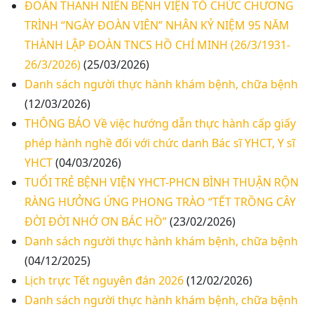
ĐOÀN THANH NIÊN BỆNH VIỆN TỔ CHỨC CHƯƠNG
TRÌNH “NGÀY ĐOÀN VIÊN” NHÂN KỶ NIỆM 95 NĂM
THÀNH LẬP ĐOÀN TNCS HỒ CHÍ MINH (26/3/1931-
26/3/2026)
(25/03/2026)
Danh sách người thực hành khám bệnh, chữa bệnh
(12/03/2026)
THÔNG BÁO Về việc hướng dẫn thực hành cấp giấy
phép hành nghề đối với chức danh Bác sĩ YHCT, Y sĩ
YHCT
(04/03/2026)
TUỔI TRẺ BỆNH VIỆN YHCT-PHCN BÌNH THUẬN RỘN
RÀNG HƯỞNG ỨNG PHONG TRÀO “TẾT TRỒNG CÂY
ĐỜI ĐỜI NHỚ ƠN BÁC HỒ”
(23/02/2026)
Thư mời báo giá về Màn hình led phòng họp
Danh sách người thực hành khám bệnh, chữa bệnh
(04/12/2025)
Thư mời báo giá về việc vệ sinh máy lạnh các
Lịch trực Tết nguyên đán 2026
(12/02/2026)
khoa/phòng trong bệnh viện
Danh sách người thực hành khám bệnh, chữa bệnh