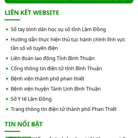
cổng số 2
LIÊN KẾT WEBSITE
Thư mời báo giá sửa chữa máy nước nóng tấm
Sổ tay bình dân học vụ số tỉnh Lâm Đồng
phẵng
Hướng dẫn thực hiện thủ tục hành chính lĩnh vực
Thư mời báo giá về việc In bìa hồ sơ bệnh án, Sổ
tần số vô tuyến điện
y bạ năm 2026
Liên đoàn lao động Tỉnh Bình Thuận
Cổng thông tin điện tử tỉnh Bình Thuận
Thư mời báo giá về việc cung cấp dịch vụ “Bảo
Bệnh viện thành phố phan thiết
hiểm cháy, nổ bắt buộc năm 2026"
Bệnh viện huyện Tánh Linh Bình Thuận
Thư mời báo giá về việc cung cấp hàng hóa
Sở Y tế Lâm Đồng
“Bóng đèn đo quang phổ máy xét nghiệm sinh
Trang thông tin điện tử thành phố Phan Thiết
hóa Erba XL-200 (LAMP-ASSY)
Thư mời báo giá về việc cung cấp “Dịch vụ tháo
TIN NỔI BẬT
dỡ, di dời và lắp đặt máy X-Quang thường quy và
kỹ thuật số”