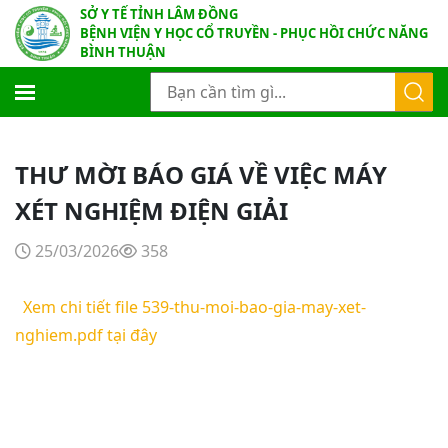
SỞ Y TẾ TỈNH LÂM ĐỒNG
BỆNH VIỆN Y HỌC CỔ TRUYỀN - PHỤC HỒI CHỨC NĂNG
BÌNH THUẬN
THƯ MỜI BÁO GIÁ VỀ VIỆC MÁY
XÉT NGHIỆM ĐIỆN GIẢI
25/03/2026
358
Xem chi tiết file 539-thu-moi-bao-gia-may-xet-
nghiem.pdf tại đây