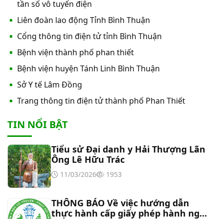
Thư mời báo giá về việc In bìa hồ sơ bệnh án, Sổ
tần số vô tuyến điện
y bạ năm 2026
Liên đoàn lao động Tỉnh Bình Thuận
Cổng thông tin điện tử tỉnh Bình Thuận
Thư mời báo giá về việc cung cấp dịch vụ “Bảo
Bệnh viện thành phố phan thiết
hiểm cháy, nổ bắt buộc năm 2026"
Bệnh viện huyện Tánh Linh Bình Thuận
Thư mời báo giá về việc cung cấp hàng hóa
Sở Y tế Lâm Đồng
“Bóng đèn đo quang phổ máy xét nghiệm sinh
Trang thông tin điện tử thành phố Phan Thiết
hóa Erba XL-200 (LAMP-ASSY)
Thư mời báo giá về việc cung cấp “Dịch vụ tháo
TIN NỔI BẬT
dỡ, di dời và lắp đặt máy X-Quang thường quy và
kỹ thuật số”
Tiểu sử Đại danh y Hải Thượng Lãn
Thư mời báo giá về Màn hình led phòng họp
Ông Lê Hữu Trác
11/03/2026
1953
Thư mời báo giá về việc vệ sinh máy lạnh các
khoa/phòng trong bệnh viện
THÔNG BÁO Về việc hướng dẫn
thực hành cấp giấy phép hành nghề