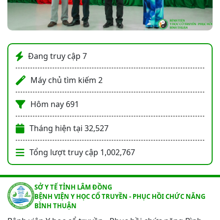
Đang truy cập
7
Máy chủ tìm kiếm
2
Hôm nay
691
Tháng hiện tại
32,527
Tổng lượt truy cập
1,002,767
SỞ Y TẾ TỈNH LÂM ĐỒNG
BỆNH VIỆN Y HỌC CỔ TRUYỀN - PHỤC HỒI CHỨC NĂNG
BÌNH THUẬN