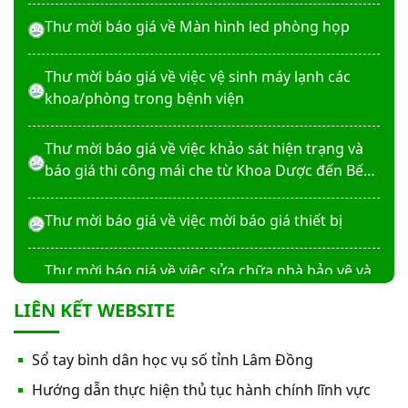
Thư mời báo giá về Màn hình led phòng họp
Thư mời báo giá về việc vệ sinh máy lạnh các
khoa/phòng trong bệnh viện
Thư mời báo giá về việc khảo sát hiện trạng và
báo giá thi công mái che từ Khoa Dược đến Bếp
ăn từ thiện của Bệnh viện
Thư mời báo giá về việc mời báo giá thiết bị
Thư mời báo giá về việc sửa chữa nhà bảo vệ và
cổng số 2
LIÊN KẾT WEBSITE
Thư mời báo giá sửa chữa máy nước nóng tấm
Sổ tay bình dân học vụ số tỉnh Lâm Đồng
phẵng
Hướng dẫn thực hiện thủ tục hành chính lĩnh vực