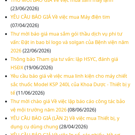
THƯ MỜI BÁO GIÁ Về việc mua sắm máy lạnh
(23/06/2026)
YÊU CẦU BÁO GIÁ Về việc mua Máy điện tim
(07/04/2026)
Thư mời báo giá mua sắm gói thầu dịch vụ phi tư
vấn: Đặt in bao bì logo và solgan của Bệnh viện năm
2026
(22/06/2026)
Thư mời báo giá về Màn hình led phòng họp
Thông báo Tham gia tư vấn: lập HSYC, đánh giá
HSĐX
(19/06/2026)
Thư mời báo giá về việc vệ sinh máy lạnh các
Yêu cầu báo giá về việc mua linh kiện cho máy chiết
khoa/phòng trong bệnh viện
sắc thuốc Model KSP 240L của Khoa Dược - Thiết bị y
tế
(11/06/2026)
Thư mời báo giá về việc khảo sát hiện trạng và
Thư mời chào giá Về việc lập báo cáo công tác bảo
báo giá thi công mái che từ Khoa Dược đến Bếp
vệ mội trường năm 2026
(08/06/2026)
ăn từ thiện của Bệnh viện
YÊU CẦU BÁO GIÁ (LẦN 2) Về việc mua Thiết bị, y
Thư mời báo giá về việc mời báo giá thiết bị
dụng cụ dùng chung
(28/04/2026)