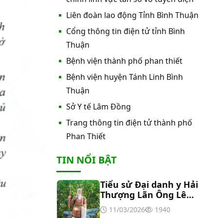
nước nóng tấm phẵng
Liên đoàn lao động Tỉnh Bình Thuận
Cổng thông tin điện tử tỉnh Bình
Thư mời báo giá về việc In bìa hồ
sơ bệnh án, Sổ y bạ năm 2026
Thuận
Bệnh viện thành phố phan thiết
Thư mời báo giá về việc cung cấp
Bệnh viện huyện Tánh Linh Bình
dịch vụ “Bảo hiểm cháy, nổ bắt
Thuận
buộc năm 2026"
Sở Y tế Lâm Đồng
Thư mời báo giá về việc cung cấp
hàng hóa “Bóng đèn đo quang
Trang thông tin điện tử thành phố
phổ máy xét nghiệm sinh hóa
Phan Thiết
Erba XL-200 (LAMP-ASSY)
Thư mời báo giá về việc cung cấp
TIN NỔI BẬT
“Dịch vụ tháo dỡ, di dời và lắp đặt
máy X-Quang thường quy và kỹ
thuật số”
Tiểu sử Đại danh y Hải
Thư mời báo giá về Màn hình led
Thượng Lãn Ông Lê
phòng họp
Hữu Trác
11/03/2026
1940