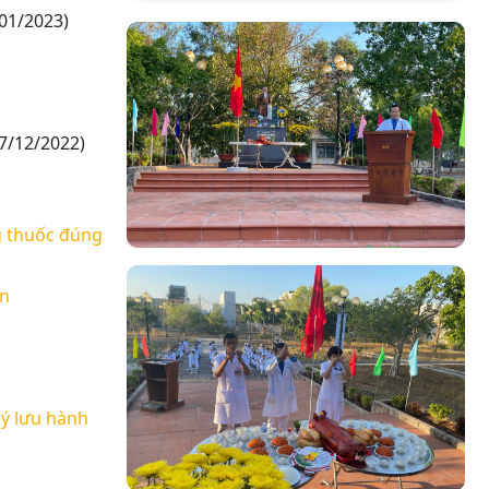
01/2023)
7/12/2022)
g thuốc đúng
in
ký lưu hành