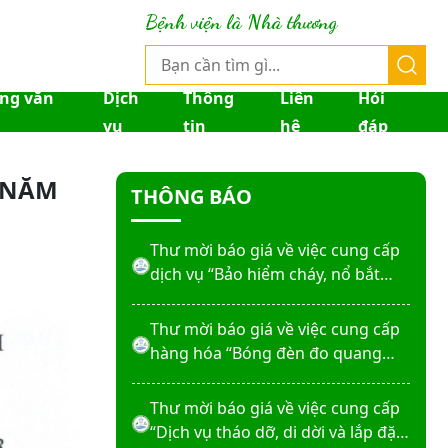
Thư mời báo giá về việc sửa chữa
Bệnh viện là Nhà thương
nhà bảo vệ và cổng số 2
Thư mời báo giá sửa chữa máy
ống văn
Dịch
Thông
Liên
Hỏi
nước nóng tấm phẵng
vụ
tin
hệ
đáp
Thư mời báo giá về việc In bìa hồ
 NĂM
THÔNG BÁO
sơ bệnh án, Sổ y bạ năm 2026
Thư mời báo giá về việc cung cấp
dịch vụ “Bảo hiểm cháy, nổ bắt
buộc năm 2026"
Thư mời báo giá về việc cung cấp
hàng hóa “Bóng đèn đo quang
phổ máy xét nghiệm sinh hóa
Erba XL-200 (LAMP-ASSY)
Thư mời báo giá về việc cung cấp
“Dịch vụ tháo dỡ, di dời và lắp đặt