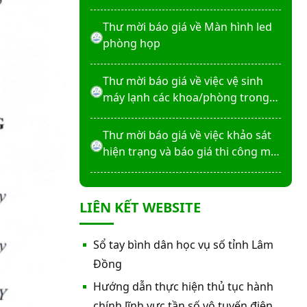
máy X-Quang thường quy và kỹ
thuật số”
Thư mời báo giá về Màn hình led
phòng họp
Thư mời báo giá về việc vệ sinh
máy lạnh các khoa/phòng trong
bệnh viện
Thư mời báo giá về việc khảo sát
hiện trạng và báo giá thi công mái
che từ Khoa Dược đến Bếp ăn từ
thiện của Bệnh viện
Thư mời báo giá về việc mời báo
LIÊN KẾT WEBSITE
giá thiết bị
Thư mời báo giá về việc sửa chữa
Sổ tay bình dân học vụ số tỉnh Lâm
nhà bảo vệ và cổng số 2
Đồng
Hướng dẫn thực hiện thủ tục hành
Thư mời báo giá sửa chữa máy
chính lĩnh vực tần số vô tuyến điện