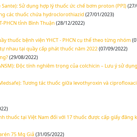
e Sante): Sử dụng hợp lý thuốc ức chế bơm proton (PPI)
(27/
ng các thuốc chứa hydroclorothiazid
(27/01/2023)
CT-PHCN tỉnh Bình Thuận
(28/12/2022)
ầy thuốc bệnh viện YHCT - PHCN cụ thể theo từng nhóm
(0
tự nhau tại quầy cấp phát thuốc năm 2022
(07/09/2022)
áng?
(29/08/2022)
NSM): Độc tính nghiêm trọng của colchicin – Lưu ý sử dụn
Medsafe): Tương tác thuốc giữa levothyroxin và ciprofloxac
022)
h thuốc tại Việt Nam đối với 17 thuốc được cấp giấy đăng 
arén 75 Mg Giả
(31/05/2022)