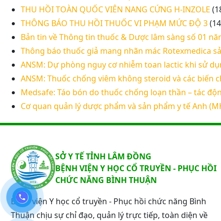
THU HỒI TOÀN QUỐC VIÊN NANG CỨNG H-INZOLE
(1
THÔNG BÁO THU HỒI THUỐC VI PHẠM MỨC ĐỘ 3
(14
Bản tin về Thông tin thuốc & Dược lâm sàng số 01 nă
Thông báo thuốc giả mang nhãn mác Rotexmedica sả
ANSM: Dự phòng nguy cơ nhiễm toan lactic khi sử d
ANSM: Thuốc chống viêm không steroid và các biến
Medsafe: Táo bón do thuốc chống loạn thần – tác độn
Cơ quan quản lý dược phẩm và sản phẩm y tế Anh (M
SỞ Y TẾ TỈNH LÂM ĐỒNG
BỆNH VIỆN Y HỌC CỔ TRUYỀN - PHỤC HỒI
CHỨC NĂNG BÌNH THUẬN
Bệnh viện Y học cổ truyền - Phục hồi chức năng Bình
Thuận chịu sự chỉ đạo, quản lý trực tiếp, toàn diện về