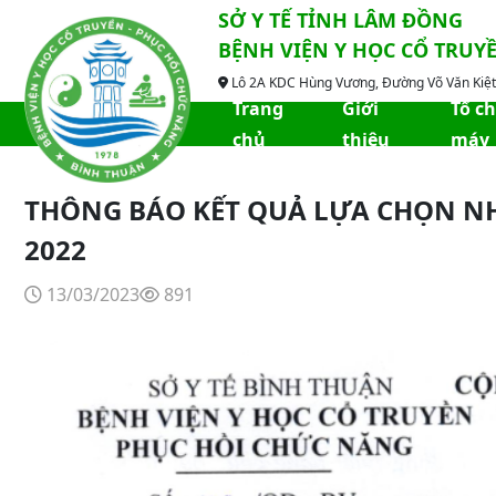
SỞ Y TẾ TỈNH LÂM ĐỒNG
BỆNH VIỆN Y HỌC CỔ TRUY
Lô 2A KDC Hùng Vương, Đường Võ Văn Kiệt,
Trang
Giới
Tổ c
chủ
thiệu
máy
THÔNG BÁO KẾT QUẢ LỰA CHỌN NH
2022
13/03/2023
891