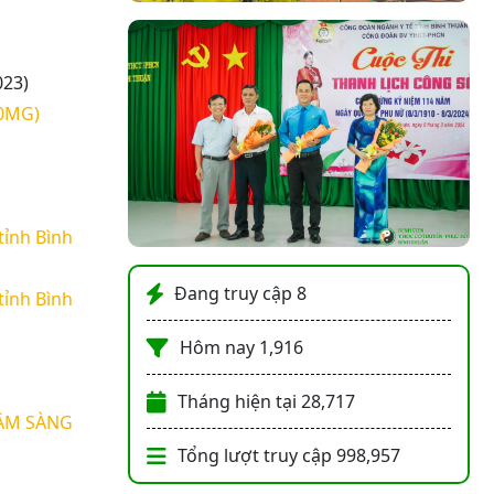
023)
0MG)
tỉnh Bình
Đang truy cập
8
tỉnh Bình
Hôm nay
1,916
Tháng hiện tại
28,717
LÂM SÀNG
Tổng lượt truy cập
998,957