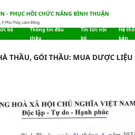
ỀN - PHỤC HỒI CHỨC NĂNG BÌNH THUẬN
 P. Phú Thủy, Lâm Đồng
hức bộ
Thông tin đấu
Tin tức nội
Hệ th
thầu
bộ
bản
À THẦU, GÓI THẦU: MUA DƯỢC LIỆU