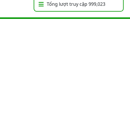
Tổng lượt truy cập
999,023
ận
. Thiết kế bởi
VUTA