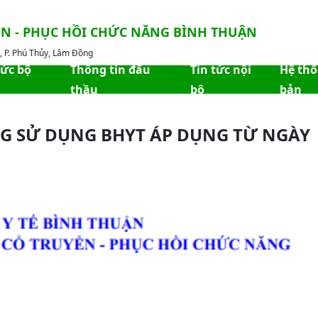
ỀN - PHỤC HỒI CHỨC NĂNG BÌNH THUẬN
 P. Phú Thủy, Lâm Đồng
hức bộ
Thông tin đấu
Tin tức nội
Hệ th
thầu
bộ
bản
NG SỬ DỤNG BHYT ÁP DỤNG TỪ NGÀY