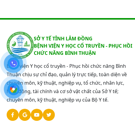
SỞ Y TẾ TỈNH LÂM ĐỒNG
BỆNH VIỆN Y HỌC CỔ TRUYỀN - PHỤC HỒI
CHỨC NĂNG BÌNH THUẬN
Bệnh viện Y học cổ truyền - Phục hồi chức năng Bình
Thuận chịu sự chỉ đạo, quản lý trực tiếp, toàn diện về
chuyên môn, kỹ thuật, nghiệp vụ, tổ chức, nhân lực,
hoạt động, tài chính và cơ sở vật chất của Sở Y tế;
chuyên môn, kỹ thuật, nghiệp vụ của Bộ Y tế.
©Bản quyền 2024
th