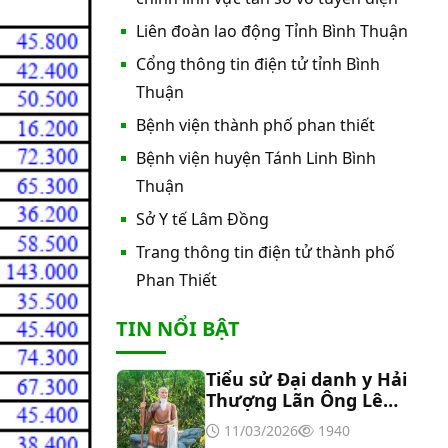
nước nóng tấm phẵng
Liên đoàn lao động Tỉnh Bình Thuận
Cổng thông tin điện tử tỉnh Bình
Thư mời báo giá về việc In bìa hồ
sơ bệnh án, Sổ y bạ năm 2026
Thuận
Bệnh viện thành phố phan thiết
Thư mời báo giá về việc cung cấp
Bệnh viện huyện Tánh Linh Bình
dịch vụ “Bảo hiểm cháy, nổ bắt
Thuận
buộc năm 2026"
Sở Y tế Lâm Đồng
Thư mời báo giá về việc cung cấp
hàng hóa “Bóng đèn đo quang
Trang thông tin điện tử thành phố
phổ máy xét nghiệm sinh hóa
Phan Thiết
Erba XL-200 (LAMP-ASSY)
Thư mời báo giá về việc cung cấp
TIN NỔI BẬT
“Dịch vụ tháo dỡ, di dời và lắp đặt
máy X-Quang thường quy và kỹ
thuật số”
Tiểu sử Đại danh y Hải
Thư mời báo giá về Màn hình led
Thượng Lãn Ông Lê
phòng họp
Hữu Trác
11/03/2026
1940