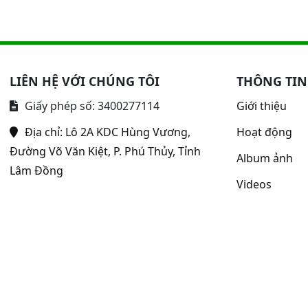
LIÊN HỆ VỚI CHÚNG TÔI
THÔNG TIN
Giấy phép số: 3400277114
Giới thiệu
Địa chỉ:
Lô 2A KDC Hùng Vương,
Hoạt động
Đường Võ Văn Kiệt, P. Phú Thủy, Tỉnh
Album ảnh
Lâm Đồng
Videos
uộc về Bệnh viện Y học cổ truyền - Phục hồi chức năng Bình Thu