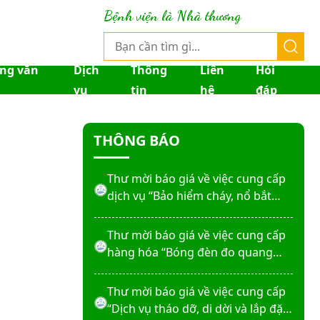
Thư mời báo giá về việc sửa chữa
Bệnh viện là Nhà thương
nhà bảo vệ và cổng số 2
Thư mời báo giá sửa chữa máy
ống văn
Dịch
Thông
Liên
Hỏi
nước nóng tấm phẵng
vụ
tin
hệ
đáp
Thư mời báo giá về việc In bìa hồ
THÔNG BÁO
sơ bệnh án, Sổ y bạ năm 2026
Thư mời báo giá về việc cung cấp
dịch vụ “Bảo hiểm cháy, nổ bắt
buộc năm 2026"
Thư mời báo giá về việc cung cấp
hàng hóa “Bóng đèn đo quang
phổ máy xét nghiệm sinh hóa
Erba XL-200 (LAMP-ASSY)
Thư mời báo giá về việc cung cấp
“Dịch vụ tháo dỡ, di dời và lắp đặt