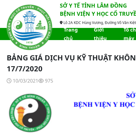
SỞ Y TẾ TỈNH LÂM ĐỒNG
BỆNH VIỆN Y HỌC CỔ TRUY
Lô 2A KDC Hùng Vương, Đường Võ Văn Kiệt,
Trang
Giới
Tổ c
chủ
thiệu
máy
BẢNG GIÁ DỊCH VỤ KỸ THUẬT KHÔ
17/7/2020
10/03/2021
975