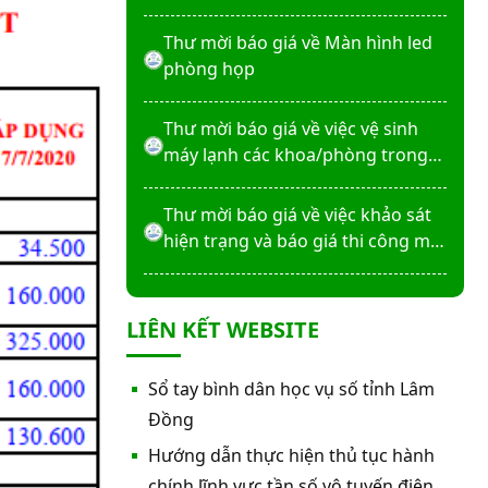
máy X-Quang thường quy và kỹ
thuật số”
Thư mời báo giá về Màn hình led
phòng họp
Thư mời báo giá về việc vệ sinh
máy lạnh các khoa/phòng trong
bệnh viện
Thư mời báo giá về việc khảo sát
hiện trạng và báo giá thi công mái
che từ Khoa Dược đến Bếp ăn từ
thiện của Bệnh viện
Thư mời báo giá về việc mời báo
LIÊN KẾT WEBSITE
giá thiết bị
Thư mời báo giá về việc sửa chữa
Sổ tay bình dân học vụ số tỉnh Lâm
nhà bảo vệ và cổng số 2
Đồng
Hướng dẫn thực hiện thủ tục hành
Thư mời báo giá sửa chữa máy
chính lĩnh vực tần số vô tuyến điện