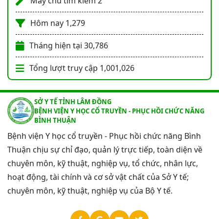
Máy chủ tìm kiếm
2
Hôm nay
1,279
Tháng hiện tại
30,786
Tổng lượt truy cập
1,001,026
SỞ Y TẾ TỈNH LÂM ĐỒNG
BỆNH VIỆN Y HỌC CỔ TRUYỀN - PHỤC HỒI CHỨC NĂNG
BÌNH THUẬN
Bệnh viện Y học cổ truyền - Phục hồi chức năng Bình
Thuận chịu sự chỉ đạo, quản lý trực tiếp, toàn diện về
chuyên môn, kỹ thuật, nghiệp vụ, tổ chức, nhân lực,
hoạt động, tài chính và cơ sở vật chất của Sở Y tế;
chuyên môn, kỹ thuật, nghiệp vụ của Bộ Y tế.