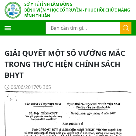
SỞ Y TẾ TỈNH LÂM ĐỒNG
BỆNH VIỆN Y HỌC CỔ TRUYỀN - PHỤC HỒI CHỨC NĂNG
BÌNH THUẬN
GIẢI QUYẾT MỘT SỐ VƯỚNG MẮC
TRONG THỰC HIỆN CHÍNH SÁCH
BHYT
06/06/2017
365