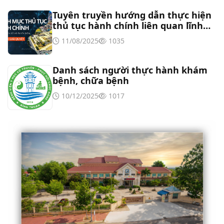
cổng số 2
Tuyên truyền hướng dẫn thực hiện
thủ tục hành chính liên quan lĩnh
Thư mời báo giá sửa chữa máy nước nóng tấm
vực tần số vô tuyến điện
11/08/2025
1035
phẵng
Danh sách người thực hành khám
bệnh, chữa bệnh
10/12/2025
1017