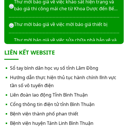
Thư mời báo giá về việc khảo sát hiện trạng và
báo giá thi công mái che từ Khoa Dược đến Bếp
ăn từ thiện của Bệnh viện
Thư mời báo giá về việc mời báo giá thiết bị
Thư mời báo giá về việc sửa chữa nhà bảo vệ và
cổng số 2
LIÊN KẾT WEBSITE
Thư mời báo giá sửa chữa máy nước nóng tấm
Sổ tay bình dân học vụ số tỉnh Lâm Đồng
phẵng
Hướng dẫn thực hiện thủ tục hành chính lĩnh vực
Thư mời báo giá về việc In bìa hồ sơ bệnh án, Sổ
tần số vô tuyến điện
y bạ năm 2026
Liên đoàn lao động Tỉnh Bình Thuận
Cổng thông tin điện tử tỉnh Bình Thuận
Thư mời báo giá về việc cung cấp dịch vụ “Bảo
Bệnh viện thành phố phan thiết
hiểm cháy, nổ bắt buộc năm 2026"
Bệnh viện huyện Tánh Linh Bình Thuận