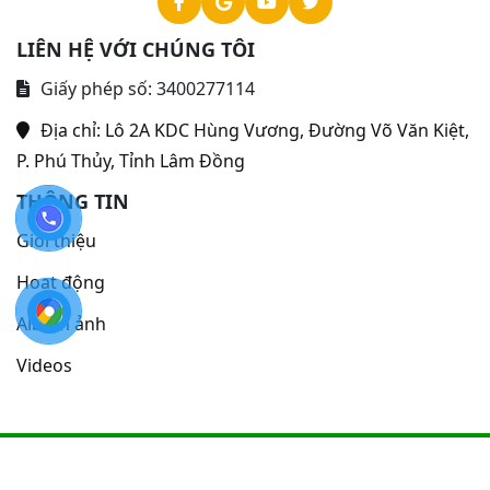
LIÊN HỆ VỚI CHÚNG TÔI
Giấy phép số: 3400277114
Địa chỉ:
Lô 2A KDC Hùng Vương, Đường Võ Văn Kiệt,
P. Phú Thủy, Tỉnh Lâm Đồng
THÔNG TIN
Giới thiệu
Hoạt động
Album ảnh
Videos
©Bản quyền 2024
thuộc về Bệnh viện Y học cổ truyền - Phục
hồi chức năng Bình Thuận
. Thiết kế bởi
VUTA