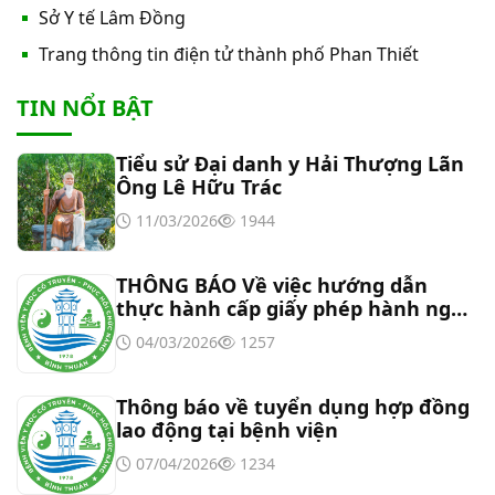
Thư mời báo giá về việc cung cấp hàng hóa
Sở Y tế Lâm Đồng
“Bóng đèn đo quang phổ máy xét nghiệm sinh
Trang thông tin điện tử thành phố Phan Thiết
hóa Erba XL-200 (LAMP-ASSY)
Thư mời báo giá về việc cung cấp “Dịch vụ tháo
TIN NỔI BẬT
dỡ, di dời và lắp đặt máy X-Quang thường quy và
kỹ thuật số”
Tiểu sử Đại danh y Hải Thượng Lãn
Thư mời báo giá về Màn hình led phòng họp
Ông Lê Hữu Trác
11/03/2026
1944
Thư mời báo giá về việc vệ sinh máy lạnh các
khoa/phòng trong bệnh viện
THÔNG BÁO Về việc hướng dẫn
thực hành cấp giấy phép hành nghề
đối với chức danh Bác sĩ YHCT, Y sĩ
Thư mời báo giá về việc khảo sát hiện trạng và
04/03/2026
1257
YHCT
báo giá thi công mái che từ Khoa Dược đến Bếp
ăn từ thiện của Bệnh viện
Thông báo về tuyển dụng hợp đồng
Thư mời báo giá về việc mời báo giá thiết bị
lao động tại bệnh viện
07/04/2026
1234
Thư mời báo giá về việc sửa chữa nhà bảo vệ và